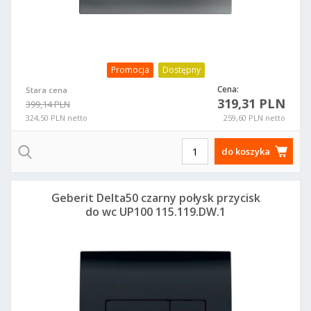
Promocja
Dostępny
Cena:
Stara cena
319,31 PLN
399,14 PLN
324,50 PLN netto
259,60 PLN netto
do koszyka
Geberit Delta50 czarny połysk przycisk
do wc UP100 115.119.DW.1