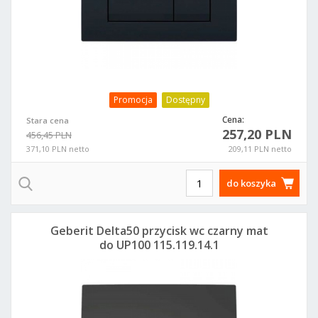
Promocja
Dostępny
Cena:
Stara cena
257,20 PLN
456,45 PLN
371,10 PLN netto
209,11 PLN netto
do koszyka
Geberit Delta50 przycisk wc czarny mat
do UP100 115.119.14.1