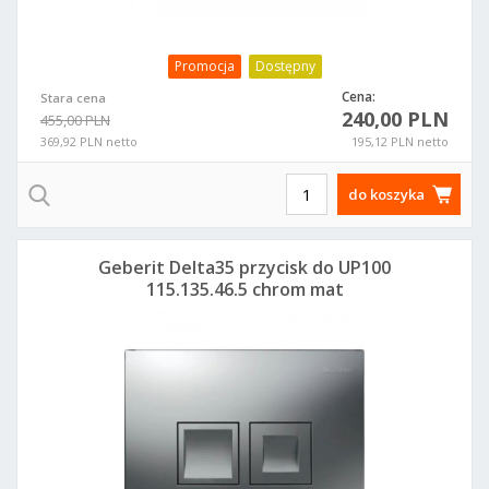
Promocja
Dostępny
Cena:
Stara cena
240,00 PLN
455,00 PLN
369,92 PLN netto
195,12 PLN netto
do koszyka
Geberit Delta35 przycisk do UP100
115.135.46.5 chrom mat