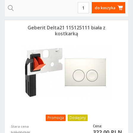
do koszyka
Geberit Delta21 115125111 biała z
kostkarką
Promocja
Dostępny
Cena:
Stara cena
322,00 PLN
539,00 PLN