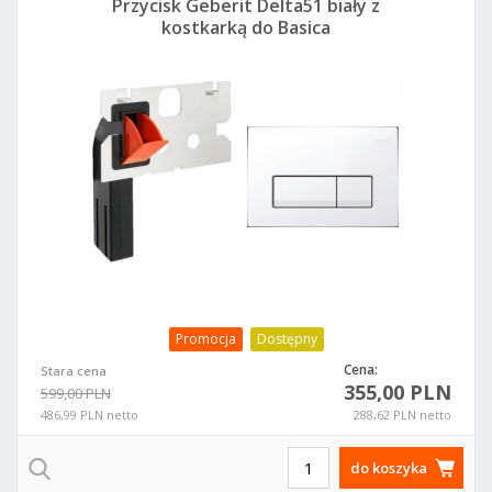
Przycisk Geberit Delta51 biały z
kostkarką do Basica
Promocja
Dostępny
Cena:
Stara cena
355,00 PLN
599,00 PLN
486,99 PLN netto
288,62 PLN netto
do koszyka