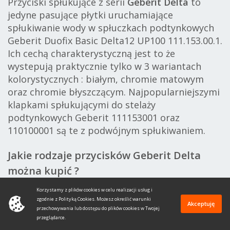
Przyciski spłukujące z serii
Geberit Delta
to
jedyne pasujące płytki uruchamiające
spłukiwanie wody w spłuczkach podtynkowych
Geberit Duofix Basic Delta12 UP100 111.153.00.1.
Ich cechą charakterystyczną jest to że
wystepują praktycznie tylko w 3 wariantach
kolorystycznych : białym, chromie matowym
oraz chromie błyszczącym. Najpopularniejszymi
klapkami spłukującymi do stelaży
podtynkowych Geberit 111153001 oraz
110100001 są te z podwójnym spłukiwaniem.
Jakie rodzaje przycisków Geberit Delta
można kupić ?
Linia przycisków Geberit Delta to raptem kilka
Korzystamy z plików cookies w celu realizacji usług i
wersji zaliczają się do nich przyciski :
zgodnie z Polityką Cookies. Możesz określić warunki
Akceptuję
przechowywania lub dostępu do plików cookies w Twojej
Geberit Delta10 - okrągły przycisk z funkcją
przeglądarce.