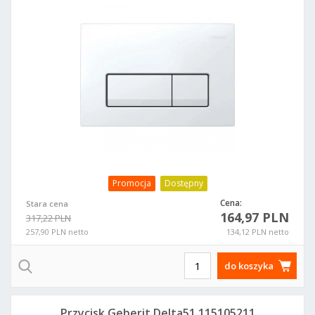
Promocja
Dostępny
Cena:
Stara cena
164,97 PLN
317,22 PLN
257,90 PLN netto
134,12 PLN netto
do koszyka
Przycisk Geberit Delta51 115105211