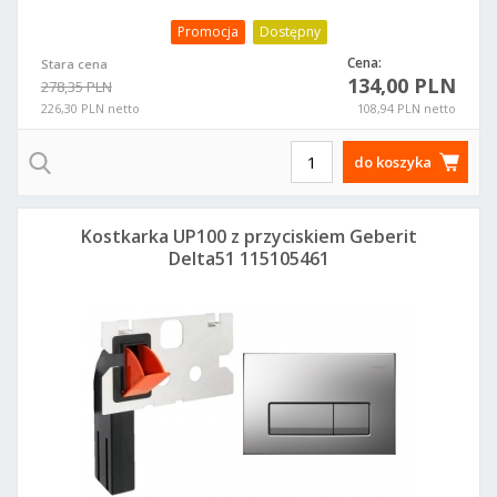
Promocja
Dostępny
Cena:
Stara cena
134,00 PLN
278,35 PLN
226,30 PLN netto
108,94 PLN netto
do koszyka
Kostkarka UP100 z przyciskiem Geberit
Delta51 115105461