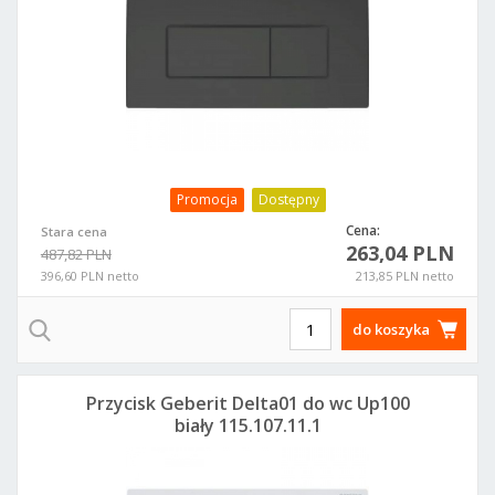
Promocja
Dostępny
Cena:
Stara cena
263,04 PLN
487,82 PLN
396,60 PLN netto
213,85 PLN netto
do koszyka
Przycisk Geberit Delta01 do wc Up100
biały 115.107.11.1