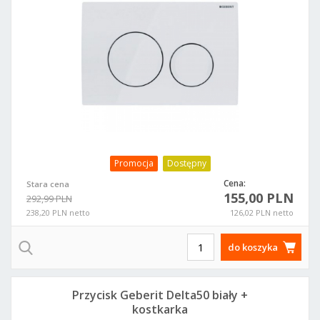
Promocja
Dostępny
Cena:
Stara cena
155,00 PLN
292,99 PLN
238,20 PLN netto
126,02 PLN netto
do koszyka
Przycisk Geberit Delta50 biały +
kostkarka