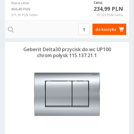
Cena:
Stara cena
234,99 PLN
456,45 PLN
371,10 PLN netto
191,05 PLN netto
do koszyka
Geberit Delta30 przycisk do wc UP100
chrom połysk 115.137.21.1