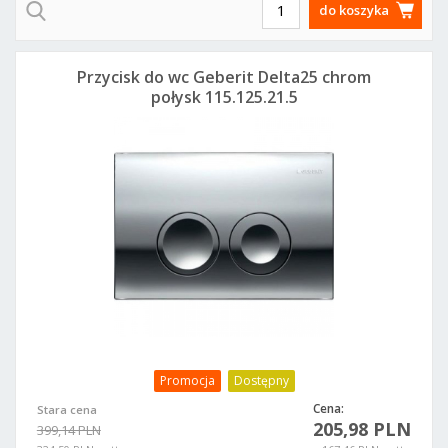
do koszyka
Przycisk do wc Geberit Delta25 chrom
połysk 115.125.21.5
Promocja
Dostępny
Cena:
Stara cena
205,98 PLN
399,14 PLN