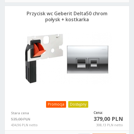
Przycisk wc Geberit Delta50 chrom
połysk + kostkarka
Promocja
Dostępny
Cena:
Stara cena
379,00 PLN
535,00 PLN
434,96 PLN netto
308,13 PLN netto