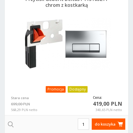
chrom z kostkarką
Promocja
Dostępny
Cena:
Stara cena
419,00 PLN
699,00 PLN
568,29 PLN netto
340,65 PLN netto
do koszyka