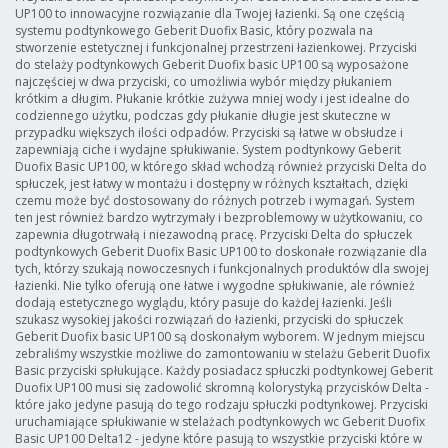
UP100 to innowacyjne rozwiązanie dla Twojej łazienki. Są one częścią
systemu podtynkowego Geberit Duofix Basic, który pozwala na
stworzenie estetycznej i funkcjonalnej przestrzeni łazienkowej. Przyciski
do stelaży podtynkowych Geberit Duofix basic UP100 są wyposażone
najczęściej w dwa przyciski, co umożliwia wybór między płukaniem
krótkim a długim. Płukanie krótkie zużywa mniej wody i jest idealne do
codziennego użytku, podczas gdy płukanie długie jest skuteczne w
przypadku większych ilości odpadów. Przyciski są łatwe w obsłudze i
zapewniają ciche i wydajne spłukiwanie. System podtynkowy Geberit
Duofix Basic UP100, w którego skład wchodzą również przyciski Delta do
spłuczek, jest łatwy w montażu i dostępny w różnych kształtach, dzięki
czemu może być dostosowany do różnych potrzeb i wymagań. System
ten jest również bardzo wytrzymały i bezproblemowy w użytkowaniu, co
zapewnia długotrwałą i niezawodną pracę. Przyciski Delta do spłuczek
podtynkowych Geberit Duofix Basic UP100 to doskonałe rozwiązanie dla
tych, którzy szukają nowoczesnych i funkcjonalnych produktów dla swojej
łazienki. Nie tylko oferują one łatwe i wygodne spłukiwanie, ale również
dodają estetycznego wyglądu, który pasuje do każdej łazienki. Jeśli
szukasz wysokiej jakości rozwiązań do łazienki, przyciski do spłuczek
Geberit Duofix basic UP100 są doskonałym wyborem. W jednym miejscu
zebraliśmy wszystkie możliwe do zamontowaniu w stelażu Geberit Duofix
Basic przyciski spłukujące. Każdy posiadacz spłuczki podtynkowej Geberit
Duofix UP100 musi się zadowolić skromną kolorystyką przycisków Delta -
które jako jedyne pasują do tego rodzaju spłuczki podtynkowej. Przyciski
uruchamiające spłukiwanie w stelażach podtynkowych wc Geberit Duofix
Basic UP100 Delta12 - jedyne które pasują to wszystkie przyciski które w