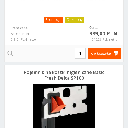
Promocja
Dostępny
Cena:
Stara cena
389,00 PLN
639,00 PLN
519,51 PLN netto
316,26 PLN netto
do koszyka
Pojemnik na kostki higieniczne Basic
Fresh Delta SP100