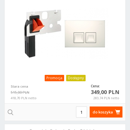
Promocja
Dostępny
Cena:
Stara cena
349,00 PLN
515,00 PLN
418,70 PLN netto
283,74 PLN netto
do koszyka