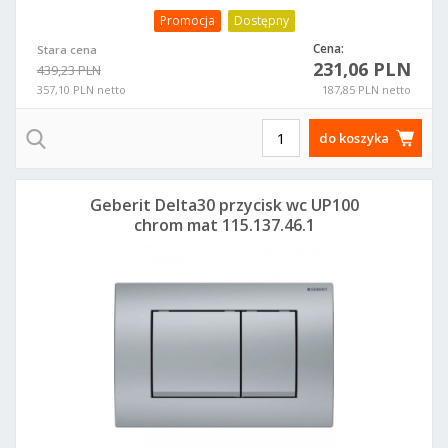
Promocja
Dostępny
Cena:
Stara cena
231,06 PLN
439,23 PLN
357,10 PLN netto
187,85 PLN netto
do koszyka
Geberit Delta30 przycisk wc UP100
chrom mat 115.137.46.1