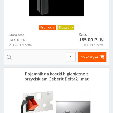
Promocja
Dostępny
Cena:
Stara cena
185,00 PLN
349,00 PLN
283,74 PLN netto
150,41 PLN netto
do koszyka
Pojemnik na kostki higieniczne z
przyciskiem Geberit Delta21 mat
115.125.46.1