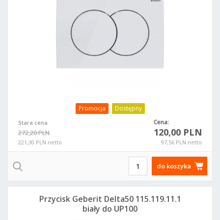
Promocja
Dostępny
Cena:
Stara cena
120,00 PLN
272,20 PLN
221,30 PLN netto
97,56 PLN netto
do koszyka
Przycisk Geberit Delta50 115.119.11.1
biały do UP100