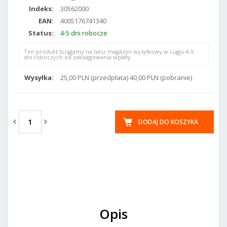
Indeks:
30562000
EAN:
4005176741340
Status:
4-5 dni robocze
Ten produkt ściągamy na nasz magazyn wysyłkowy w ciągu 4-5
dni roboczych od zaksięgowania wpłaty
Wysyłka:
25,00 PLN (przedpłata) 40,00 PLN (pobranie)
DODAJ DO KOSZYKA
Opis