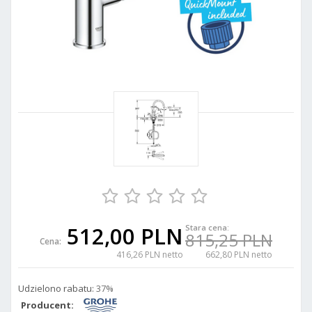
512,00 PLN
Stara cena:
815,25 PLN
Cena:
416,26 PLN netto
662,80 PLN netto
Udzielono rabatu:
37%
Producent: