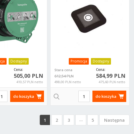
cja
Dostępny
Promocja
Dostępny
Cena:
Cena:
Stara cena
505,00 PLN
584,99 PLN
612,54 PLN
410,57 PLN netto
498,00 PLN netto
475,60 PLN netto
do koszyka
do koszyka
...
1
2
3
5
Następna