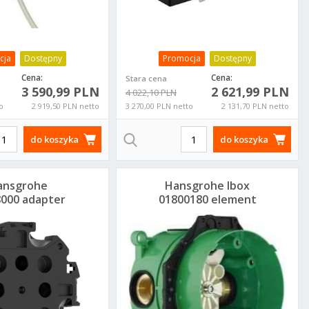
cja
Dostępny
Promocja
Dostępny
Cena:
Cena:
Stara cena
3 590,99 PLN
2 621,99 PLN
4 022,10 PLN
o
2 919,50 PLN netto
3 270,00 PLN netto
2 131,70 PLN netto
do koszyka
do koszyka
ansgrohe
Hansgrohe Ibox
000 adapter
01800180 element
x universal 2
podtynkowy