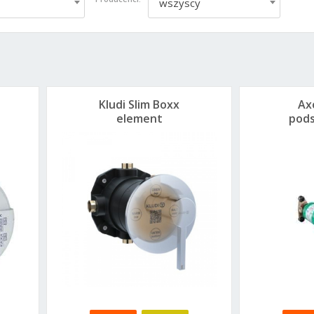
wszyscy
Kludi Slim Boxx
Ax
element
pod
podtynkowy do
baterii 88022
um
po
1