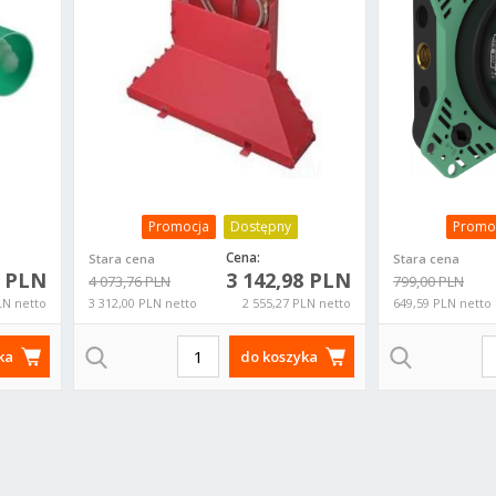
Promocja
Dostępny
Promo
Cena:
Stara cena
Stara cena
0 PLN
3 142,98 PLN
4 073,76 PLN
799,00 PLN
LN netto
3 312,00 PLN netto
2 555,27 PLN netto
649,59 PLN netto
ka
do koszyka