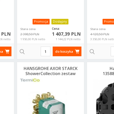
Promocja
Dostępny
Promo
Cena:
Stara cena
Stara cena
0 PLN
1 407,39 PLN
2 398,50 PLN
4 120,50 PLN
LN netto
1 950,00 PLN netto
1 144,22 PLN netto
3 350,00 PLN nett
ka
do koszyka
HANSGROHE AXOR STARCK
H
ShowerCollection zestaw
13588
podtynkowy do deszczownicy
do iBo
240x240mm 10921180