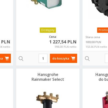
Dostępny
Promo
Cena:
Stara cena
0 PLN
1 227,54 PLN
189,00 PLN
LN netto
998,00 PLN netto
153,66 PLN netto
ka
do koszyka
Hansgrohe
Hansg
Rainmaker Select
do ba
Zestaw
1
j
podstawowy do
głowicy
prysznicowej