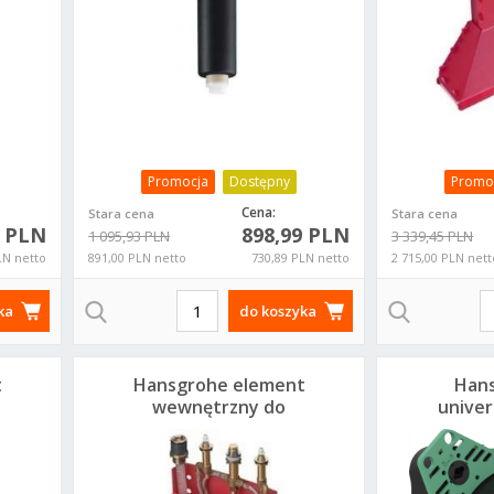
Promocja
Dostępny
Promo
Cena:
Stara cena
Stara cena
8 PLN
898,99 PLN
1 095,93 PLN
3 339,45 PLN
LN netto
891,00 PLN netto
730,89 PLN netto
2 715,00 PLN nett
ka
do koszyka
t
Hansgrohe element
Hans
wewnętrzny do
univer
baterii 4-otworowej
po
13444180
0