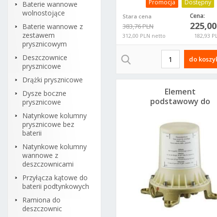
Promocja
Dostępny
Baterie wannowe
wolnostojące
Cena:
Stara cena
225,0
Baterie wannowe z
383,76 PLN
zestawem
312,00 PLN netto
182,93 P
prysznicowym
Deszczownice
do koszy
prysznicowe
Drążki prysznicowe
Element
Dysze boczne
podstawowy do
prysznicowe
kolumn wannowych
Natynkowe kolumny
Hansgrohe
prysznicowe bez
10452180
baterii
Natynkowe kolumny
wannowe z
deszczownicami
Przyłącza kątowe do
baterii podtynkowych
Ramiona do
deszczownic