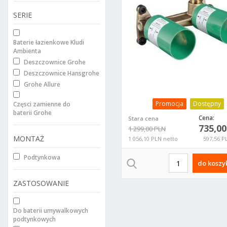
SERIE
Baterie łazienkowe Kludi
Ambienta
Deszczownice Grohe
Deszczownice Hansgrohe
Grohe Allure
Promocja
Dostępny
Częsci zamienne do
baterii Grohe
Cena:
Stara cena
735,0
1 299,00 PLN
MONTAŻ
1 056,10 PLN netto
597,56 P
Podtynkowa
do koszy
ZASTOSOWANIE
Do baterii umywalkowych
podtynkowych