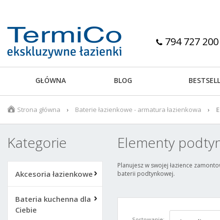
794 727 200
GŁÓWNA
BLOG
BESTSEL
Strona główna
Baterie łazienkowe - armatura łazienkowa
E
Kategorie
Elementy podtyn
Planujesz w swojej łazience zamontow
Akcesoria łazienkowe
baterii podtynkowej.
Bateria kuchenna dla
Ciebie
Sortowanie: