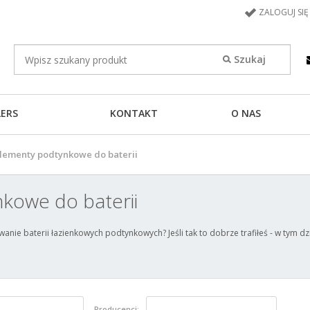
ZALOGUJ SIĘ
LERS
KONTAKT
O NAS
lementy podtynkowe do baterii
kowe do baterii
anie baterii łazienkowych podtynkowych? Jeśli tak to dobrze trafiłeś - w tym d
Producenci: