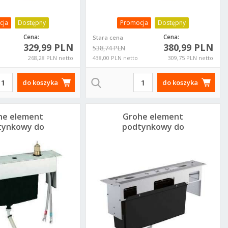
cja
Dostępny
Promocja
Dostępny
Cena:
Cena:
Stara cena
329,99 PLN
380,99 PLN
538,74 PLN
268,28 PLN netto
438,00 PLN netto
309,75 PLN netto
do koszyka
do koszyka
he element
Grohe element
tynkowy do
podtynkowy do
i wannowej 3-
wannowych baterii
tworowej
4 otworowych
3339000