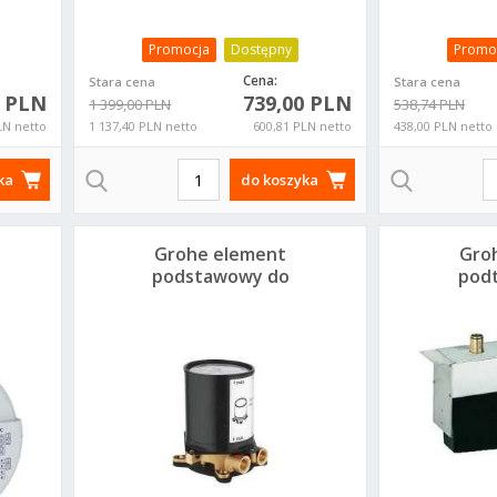
Promocja
Dostępny
Promo
Cena:
Stara cena
Stara cena
8 PLN
739,00 PLN
1 399,00 PLN
538,74 PLN
LN netto
1 137,40 PLN netto
600,81 PLN netto
438,00 PLN netto
ka
do koszyka
Grohe element
Gro
podstawowy do
pod
kolumny wannowej
bateri
45984001
o
3