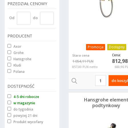
PRZEDZIAŁ CENOWY
Od
do
PRODUCENT
Axor
Promocja
Dostępny
Grohe
Cena:
Stara cena
Hansgrohe
812,9
1 054,11 PLN
Kludi
857,00 PLN netto
660,96 P
Polana
do koszy
DOSTEPNOŚĆ
4-5 dni robocze
Hansgrohe elemen
w magazynie
podtynkowy
do tygodnia
13622180
powyżej 21 dni
Produkt wycofany