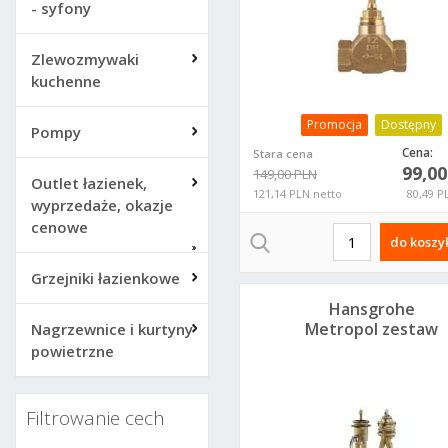
- syfony
Zlewozmywaki
kuchenne
Promocja
Dostępny
Pompy
Cena:
Stara cena
99,0
149,00 PLN
Outlet łazienek,
121,14 PLN netto
80,49 P
wyprzedaże, okazje
cenowe
do koszy
Grzejniki łazienkowe
Hansgrohe
Metropol zestaw
Nagrzewnice i kurtyny
podstawowy do
powietrzne
baterii 2-otworowe
13159180
Filtrowanie cech