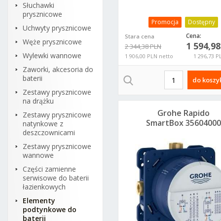
Słuchawki
prysznicowe
Promocja
Dostępny
Uchwyty prysznicowe
Cena:
Stara cena
Węże prysznicowe
1 594,9
2 344,38 PLN
Wylewki wannowe
1 906,00 PLN netto
1 296,73 P
Zaworki, akcesoria do
baterii
do koszy
Zestawy prysznicowe
na drążku
Grohe Rapido
Zestawy prysznicowe
SmartBox 35604000
natynkowe z
element
deszczownicami
podtynkowy
Zestawy prysznicowe
wannowe
Części zamienne
serwisowe do baterii
łazienkowych
Elementy
podtynkowe do
baterii