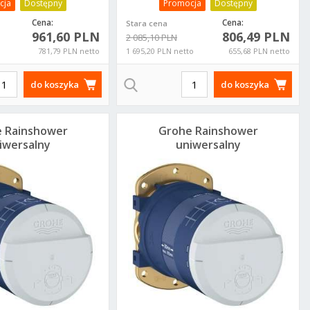
cja
Dostępny
Promocja
Dostępny
Cena:
Cena:
Stara cena
961,60 PLN
806,49 PLN
2 085,10 PLN
781,79 PLN netto
1 695,20 PLN netto
655,68 PLN netto
do koszyka
do koszyka
 Rainshower
Grohe Rainshower
iwersalny
uniwersalny
element
element
dtynkowy
podtynkowy
6483000
26484000