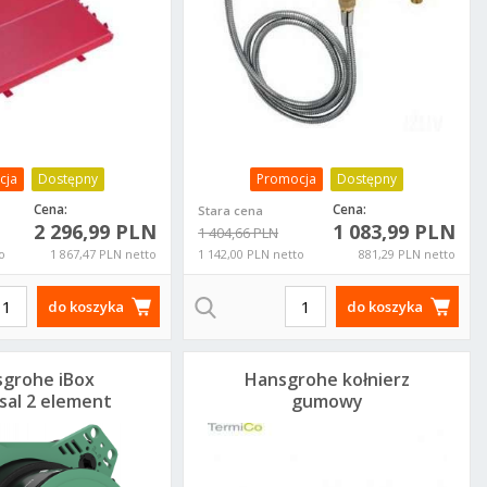
cja
Dostępny
Promocja
Dostępny
Cena:
Cena:
Stara cena
2 296,99 PLN
1 083,99 PLN
1 404,66 PLN
o
1 867,47 PLN netto
1 142,00 PLN netto
881,29 PLN netto
do koszyka
do koszyka
grohe iBox
Hansgrohe kołnierz
sal 2 element
gumowy
dtynkowy
uszczelniający
1500180
96441000