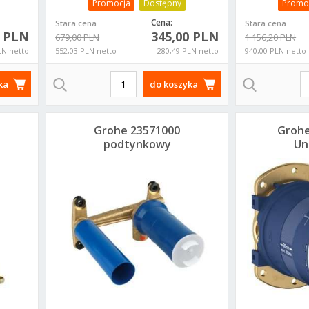
Promocja
Dostępny
Promo
Cena:
Stara cena
Stara cena
0 PLN
345,00 PLN
679,00 PLN
1 156,20 PLN
LN netto
552,03 PLN netto
280,49 PLN netto
940,00 PLN netto
ka
do koszyka
Grohe 23571000
Grohe
podtynkowy
Un
element do baterii
umywalkowych
po
2