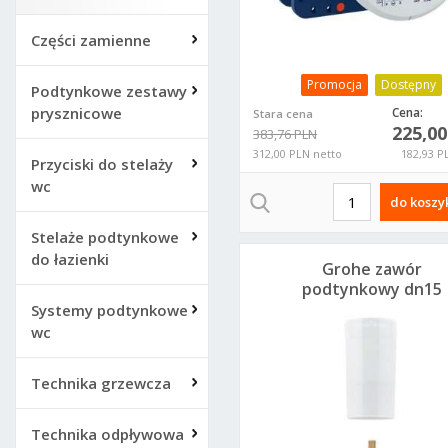
Części zamienne
Promocja
Dostępny
Podtynkowe zestawy
prysznicowe
Cena:
Stara cena
225,0
383,76 PLN
312,00 PLN netto
182,93 P
Przyciski do stelaży
wc
do koszy
Stelaże podtynkowe
do łazienki
Grohe zawór
podtynkowy dn15
29800
Systemy podtynkowe
wc
Technika grzewcza
Technika odpływowa