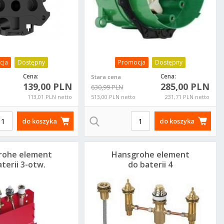
cja
Dostępny
Promocja
Dostępny
Cena:
Cena:
Stara cena
139,00 PLN
285,00 PLN
630,99 PLN
113,01 PLN netto
513,00 PLN netto
231,71 PLN netto
do koszyka
do koszyka
rohe element
Hansgrohe element
terii 3-otw.
do baterii 4
3437180
otworowych
13244180