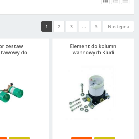
...
1
2
3
5
Następna
or zestaw
Element do kolumn
stawowy do
wannowych Kludi
baterii
88088
ywalkowej
dtynkowej
3623180