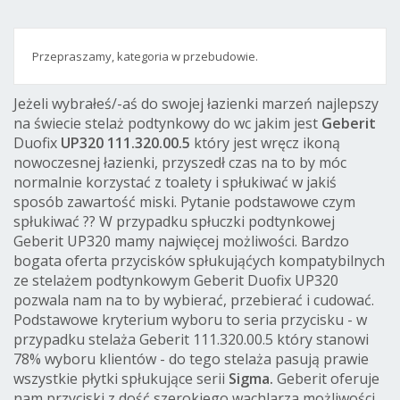
Przepraszamy, kategoria w przebudowie.
Jeżeli wybrałeś/-aś do swojej łazienki marzeń najlepszy
na świecie stelaż podtynkowy do wc jakim jest
Geberit
Duofix
UP320 111.320.00.5
który jest wręcz ikoną
nowoczesnej łazienki, przyszedł czas na to by móc
normalnie korzystać z toalety i spłukiwać w jakiś
sposób zawartość miski. Pytanie podstawowe czym
spłukiwać ?? W przypadku spłuczki podtynkowej
Geberit UP320 mamy najwięcej możliwości. Bardzo
bogata oferta przycisków spłukująćych kompatybilnych
ze stelażem podtynkowym Geberit Duofix UP320
pozwala nam na to by wybierać, przebierać i cudować.
Podstawowe kryterium wyboru to seria przycisku - w
przypadku stelaża Geberit 111.320.00.5 który stanowi
78% wyboru klientów - do tego stelaża pasują prawie
wszystkie płytki spłukujące serii
Sigma.
Geberit oferuje
nam przyciski z dość szerokiego wachlarza możliwości