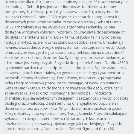
rozwiązanie dla osób, które cenią sobie wysoką jakość oraz innowacyjne
technologie. Geberit jest jednym z liderów w dziedzinie systemów
podtynkowych, oferując produkty najwyższej jakości, a przyciski do
spłuczek Geberit Duofix UP320 to jedne z najbardziej popularnych i
docenianych produktów na rynku. Przyciski do stelaży Geberit Duofix
UP320 charakteryzują się wyjątkową ergonomią i estetyką. Są one
dostępne w różnych kolorach i wzorach, co umożliwia dopasowanie ich
do stylu i charakteru łazienki. Dzięki temu, przyciski te nie tylko pełnią
funkcję praktyczną, ale również stanowią ozdobę łazienki. Umożliwiają
również oszczędność wody dzięki systemom oszczędzania wody. Dzięki
temu, zużycie wody jest ograniczone, co przekłada się na oszczędność
kosztów oraz ochronę środowiska. Systemy te są proste w obsłudze, a
ich montaż jest łatwy i szybki. Przyciski do spłuczek Geberit Duofix UP320
są również bardzo trwałe i odporne na uszkodzenia. Są one wykonane z
najwyższej jakości materiałów, co gwarantuje ich długą żywotność oraz
bezproblemową eksploatację. Dodatkowo, ich konstrukcja zapewnia
cichą i bezproblemową pracę. Podsumowując, przyciski do spłuczek
Geberit Duofix UP320 to doskonałe rozwiązanie dla osób, które cenią
sobie wysoką jakość oraz innowacyjne technologie. Produkty te
charakteryzują się estetycznym designem, oszczędnością wody, prostotą
obsługi oraz trwałością. Dzięki temu, są one wyjątkowo popularne i
doceniane przez użytkowników. W tym dziale można znaleźć przycisk
który dokończy etap wykończeniowy Twojej łazienki. Przyciski spłukujące
wykonane z różnych materiałów, w różnorodnych kształtach i z
możliwościami spłukiwania pojedynczego jak i podwójnego. Przyciski
jakie tu znajdziesz to głównie rodzina Geberit Sigma od 01 do 80