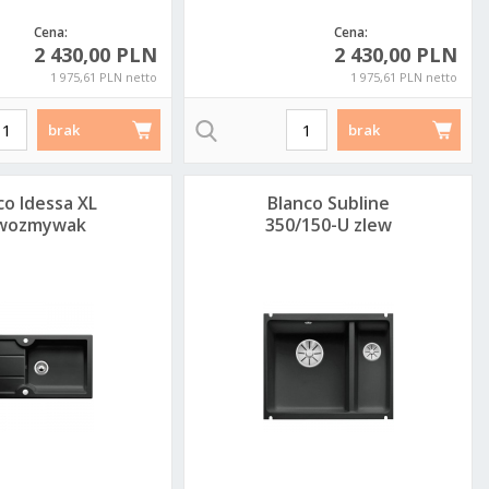
Cena:
Cena:
2 430,00 PLN
2 430,00 PLN
1 975,61 PLN netto
1 975,61 PLN netto
brak
brak
co Idessa XL
Blanco Subline
ewozmywak
350/150-U zlew
0 ceramiczny
ceramiczny
rny 520315
56,7x45,6 PuraPlus
lewy czarny 523747