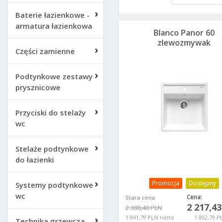
Baterie łazienkowe -
armatura łazienkowa
Blanco Panor 60
zlewozmywak
Części zamienne
ceramiczny biały
połysk 514486
Podtynkowe zestawy
prysznicowe
Przyciski do stelaży
wc
Stelaże podtynkowe
do łazienki
Promocja
Dostępny
Systemy podtynkowe
wc
Cena:
Stara cena
2 217,4
2 388,40 PLN
1 941,79 PLN netto
1 802,79 P
Technika grzewcza