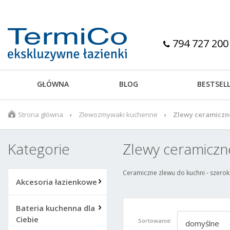
794 727 200
GŁÓWNA
BLOG
BESTSEL
Strona główna
Zlewozmywaki kuchenne
Zlewy ceramiczn
Kategorie
Zlewy ceramiczn
Ceramiczne zlewu do kuchni - szerok
Akcesoria łazienkowe
Bateria kuchenna dla
Ciebie
Sortowanie:
domyślne