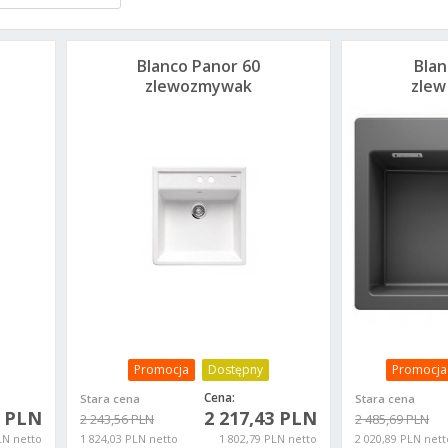
Blanco Panor 60
Blan
zlewozmywak
zlew
ceramiczny biały
bazal
połysk 514501
Promocja
Dostępny
Promocja
Cena:
Stara cena
Stara cena
3 PLN
2 217,43 PLN
2 243,56 PLN
2 485,69 PLN
LN netto
1 824,03 PLN netto
1 802,79 PLN netto
2 020,89 PLN nett