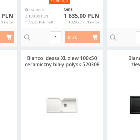
Promocja
Cena:
Stara cena
0 PLN
1 635,00 PLN
2 180,00 PLN
LN netto
1 772,36 PLN netto
1 329,27 PLN netto
brak
Blanco Idessa XL zlew 100x50
Blan
ceramiczny biały połysk 520308
zl
100x5
cza