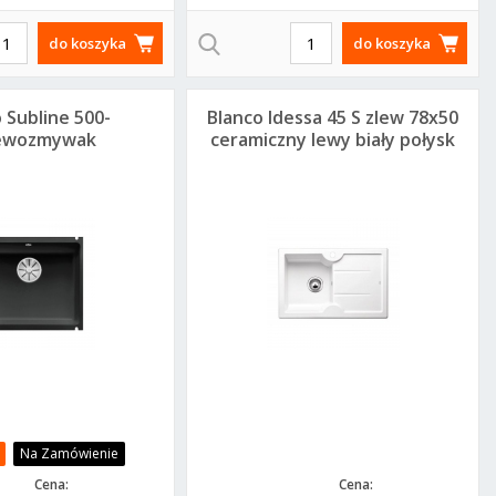
do koszyka
do koszyka
 Subline 500-
Blanco Idessa 45 S zlew 78x50
lewozmywak
ceramiczny lewy biały połysk
,3x45,6 cm
514497
iczny czarny
523740
Na Zamówienie
Cena:
Cena: