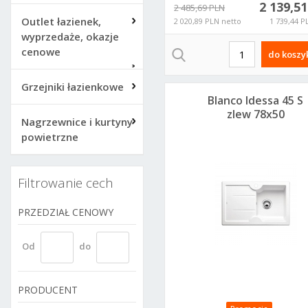
2 139,5
2 485,69 PLN
Outlet łazienek,
2 020,89 PLN netto
1 739,44 P
wyprzedaże, okazje
cenowe
do koszy
Grzejniki łazienkowe
Blanco Idessa 45 S
zlew 78x50
Nagrzewnice i kurtyny
ceramiczny prawy
powietrzne
biały połysk 514498
Filtrowanie cech
PRZEDZIAŁ CENOWY
Od
do
PRODUCENT