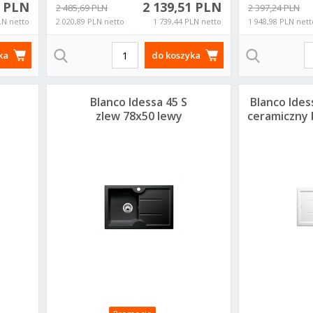
1 PLN
2 139,51 PLN
2 485,69 PLN
2 397,24 PLN
LN netto
2 020,89 PLN netto
1 739,44 PLN netto
1 948,98 PLN nett
ka
do koszyka
Blanco Idessa 45 S
Blanco Ides
zlew 78x50 lewy
ceramiczny 
ceramiczny czarny
514499