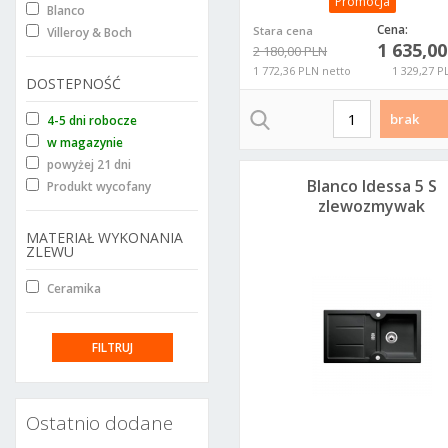
Promocja
Blanco
Cena:
Stara cena
Villeroy & Boch
1 635,0
2 180,00 PLN
1 772,36 PLN netto
1 329,27 P
DOSTEPNOŚĆ
brak
4-5 dni robocze
w magazynie
powyżej 21 dni
Blanco Idessa 5 S
Produkt wycofany
zlewozmywak
91,5x50 cm
MATERIAŁ WYKONANIA
ceramiczny czarny
ZLEWU
516082
Ceramika
Ostatnio dodane