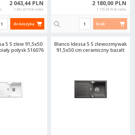
2 043,44 PLN
2 180,00 PLN
o
1 661,33 PLN netto
1 772,36 PLN netto
do koszyka
brak
sa 5 S zlew 91,5x50
Blanco Idessa 5 S zlewozmywak
biały połysk 516076
91,5x50 cm ceramiczny bazalt
516983