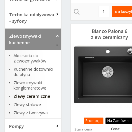
do koszy
Technika odpływowa
- syfony
Blanco Palona 6
Zlewozmywaki
zlew ceramiczny
kuchenne
czarny 524738
Akcesoria do
zlewozmywaków
Kuchenne dozowniki
do płynu
Zlewozmywaki
konglomeratowe
Zlewy ceramiczne
Zlewy stalowe
Zlewy z tworzywa
Promocja
Na Zamówieni
Pompy
Cena:
Stara cena