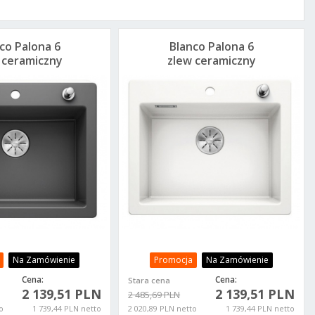
co Palona 6
Blanco Palona 6
 ceramiczny
zlew ceramiczny
towy 524737
biały połysk 524731
Na Zamówienie
Promocja
Na Zamówienie
Cena:
Cena:
Stara cena
2 139,51 PLN
2 139,51 PLN
2 485,69 PLN
o
1 739,44 PLN netto
2 020,89 PLN netto
1 739,44 PLN netto