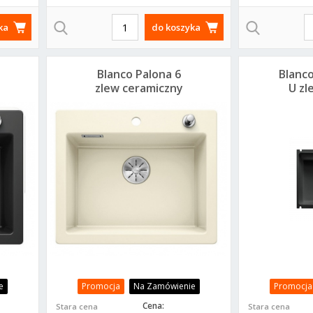
ka
do koszyka
Blanco Palona 6
Blanco
zlew ceramiczny
U z
magnolia połysk
54
524732
ceram
e
Promocja
Na Zamówienie
Promocja
Cena:
Stara cena
Stara cena