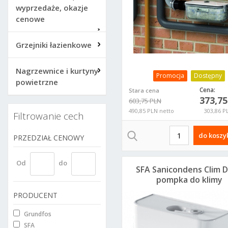
wyprzedaże, okazje
cenowe
Grzejniki łazienkowe
Nagrzewnice i kurtyny
Promocja
Dostępny
powietrzne
Cena:
Stara cena
373,7
603,75 PLN
490,85 PLN netto
303,86 P
Filtrowanie cech
do koszy
PRZEDZIAŁ CENOWY
Od
do
SFA Sanicondens Clim 
pompka do klimy
PRODUCENT
Grundfos
SFA