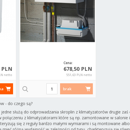
Cena:
5 PLN
678,50 PLN
LN netto
551,63 PLN netto
ka
brak
ów - do czego są?
 jedne służą do odprowadzania skroplin z klimatyzatorów drugie za
Grohe 22045000
Grohe 22043000
Grohe 22041MS1
G
w połączeniu z klimatyzatorami które są np. zamontowane w salonie i g
zaworek katowy
zaworek katowy
zaworek katowy
220
akteryzują się z reguły bardzo małymi wymiarami i są montowane al
pod baterie
pod baterie
pod baterie
zawore
ą mieć różną wydajność w zależności od typu, charkteryzują się równ