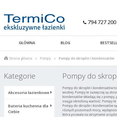
794 727 200
GŁÓWNA
BLOG
BESTSEL
Strona główna
Pompy
Pompy do skroplin i kondensatów
Kategorie
Pompy do skropl
Pompy do skroplin i kondensatów to 
Akcesoria łazienkowe
wodnej. Pompy te zazwyczaj są stoso
kondensatów składają się z pompy,
osiąga określoną wartość. Pompy te 
Bateria kuchenna dla
Pompy do skroplin i kondensatów są
różnych poziomach mocy, wydajności
Ciebie
która pozwala na utrzymanie urządze