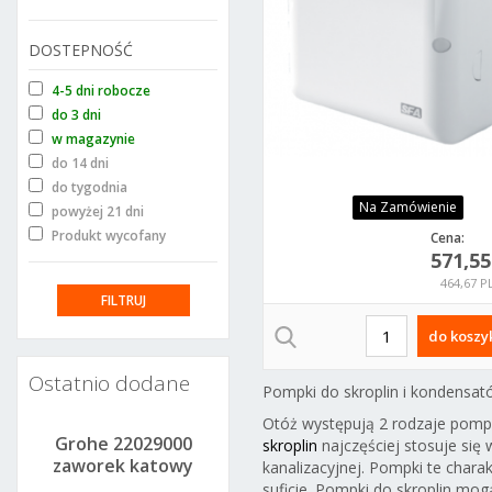
DOSTEPNOŚĆ
4-5 dni robocze
do 3 dni
w magazynie
do 14 dni
do tygodnia
Na Zamówienie
powyżej 21 dni
Produkt wycofany
Cena:
571,5
464,67 P
do koszy
Ostatnio dodane
Pompki do skroplin i kondensat
Otóż występują 2 rodzaje pomp
41DA0
Grohe 22029000
Grohe 22031000
Grohe 22046000
skroplin
najczęściej stosuje się 
atowy
zaworek katowy
zaworek katowy
zaworek katowy
kanalizacyjnej. Pompki te char
erie
pod baterie
pod baterie
pod baterie
suficie. Pompki do skroplin mog