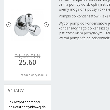
warm
1/2x3/8xm10
1/2x3/8 chrom
1/2x1/2 chrom
pełnią pompy do skroplin jest ba
t
chrom
wiemy mogą one poczynić wiele wi
Pompki do kondensatów - jaką 
Wybór pomp do kondensatów jes
kondensacyjnego do kanalizacji
jest czynnikiem pożądanym ( za
Wśród pomp Sfa do odprowadz
 PLN
31,49 PLN
36,16 PLN
45,02 PLN
00
25,60
29,40
36,60
N
PLN
PLN
PLN
zobacz wszystkie
PORADY
Jak rozpoznać model
spłuczki podtynkowej do