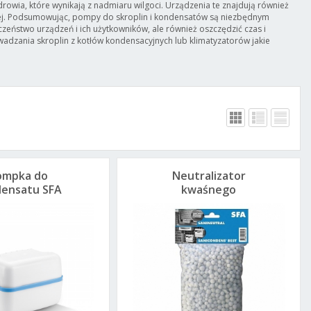
drowia, które wynikają z nadmiaru wilgoci. Urządzenia te znajdują również
ej. Podsumowując, pompy do skroplin i kondensatów są niezbędnym
zeństwo urządzeń i ich użytkowników, ale również oszczędzić czas i
dzania skroplin z kotłów kondensacyjnych lub klimatyzatorów jakie
ompka do
Neutralizator
ensatu SFA
kwaśnego
condens Pro
kondensatu SFA
Sanigranul