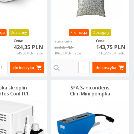
cja
Dostępny
Promocja
Dostępny
Cena:
Cena:
Stara cena
424,35 PLN
143,75 PLN
228,85 PLN
345,00 PLN netto
186,06 PLN netto
116,87 PLN netto
do koszyka
do koszyka
ka skroplin
SFA Sanicondens
fos Conlift1
Clim Mini pompka
7936156
do klimatyzatorów