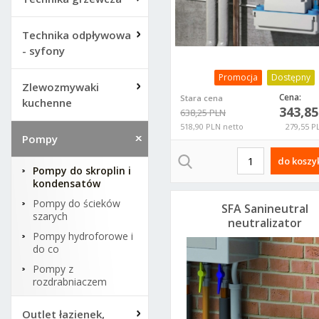
Technika odpływowa
- syfony
Promocja
Dostępny
Zlewozmywaki
Cena:
Stara cena
kuchenne
343,8
638,25 PLN
518,90 PLN netto
279,55 P
Pompy
do koszy
Pompy do skroplin i
kondensatów
Pompy do ścieków
SFA Sanineutral
szarych
neutralizator
Pompy hydroforowe i
skroplin z kotła
do co
kondensacyjnego
Pompy z
rozdrabniaczem
Outlet łazienek,