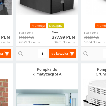
Promocja
Dostępny
Promo
Cena:
Stara cena
Stara cena
5 PLN
377,99 PLN
576,00 PLN
688,85 PLN
LN netto
468,29 PLN netto
307,31 PLN netto
560,04 PLN netto
ka
do koszyka
Pompka do
Pomp
klimatyzacji SFA
Grund
Sanicondens Clim
9
Pack