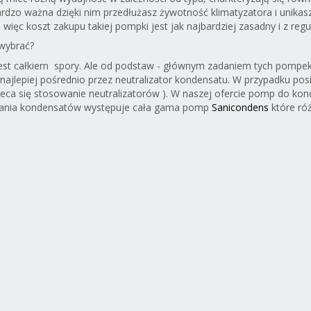
1/2x3/8xm10
1/2x1/2 chrom
1/2x1/2 satin
pod 
rdzo ważna dzięki nim przedłużasz żywotność klimatyzatora i unikasz 
chrom
steel
1/2x1
ęc koszt zakupu takiej pompki jest jak najbardziej zasadny i z reguły
sgr
wybrać?
t całkiem spory. Ale od podstaw - głównym zadaniem tych pompek
 najlepiej pośrednio przez neutralizator kondensatu. W przypadku p
leca się stosowanie neutralizatorów ). W naszej ofercie pomp do 
ania kondensatów występuje cała gama pomp
Sanicondens
które róż
46,74 PLN
44,03 PLN
295,20 PLN
295,
38,00
35,80
240,00
24
PLN
PLN
PLN
P