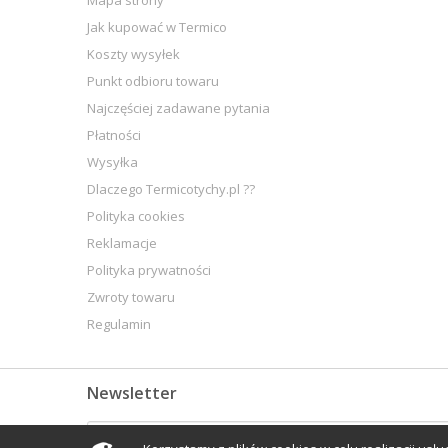
Mapa strony
Jak kupować w Termico
Koszty wysyłek
Punkt odbioru towaru
Najczęściej zadawane pytania
Płatności
Wysyłka
Dlaczego Termicotychy.pl ??
Polityka cookies
Reklamacje
Polityka prywatności
Zwroty towaru
Regulamin
Newsletter