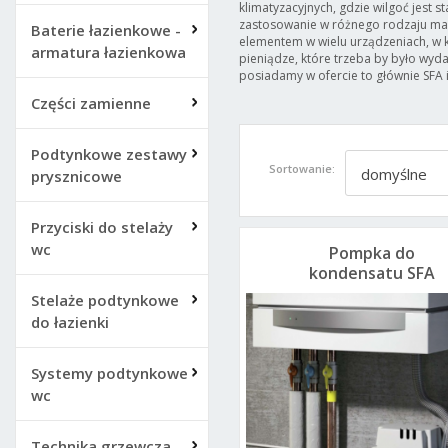
klimatyzacyjnych, gdzie wilgoć jest 
zastosowanie w różnego rodzaju ma
Baterie łazienkowe -
elementem w wielu urządzeniach, w k
armatura łazienkowa
pieniądze, które trzeba by było wy
posiadamy w ofercie to głównie SFA 
Części zamienne
Podtynkowe zestawy
Sortowanie:
domyślne
prysznicowe
Przyciski do stelaży
wc
Pompka do
kondensatu SFA
Sanicondens Mini
Stelaże podtynkowe
do łazienki
Systemy podtynkowe
wc
Technika grzewcza