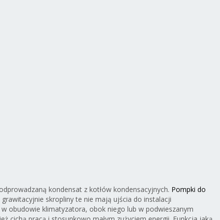
ś odprowadzaną kondensat z kotłów kondensacyjnych.
Pompki do
rohe
Grohe 22041GN0
Grohe 22041GL0
Grohe 22041
rawitacyjnie skropliny te nie mają ujścia do instalacji
41MG1
zaworek katowy
zaworek katowy
zaworek kat
bo w obudowie klimatyzatora, obok niego lub w podwieszanym
k katowy
pod baterie
pod baterie
pod bateri
ież cichą pracą i stosunkowo małym zużyciem energii. Funkcja jaką