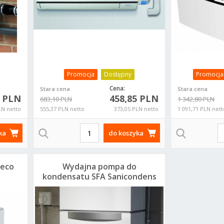
Promocja
Dostępny
Promocja
Cena:
Stara cena
Stara cena
5 PLN
458,85 PLN
683,10 PLN
1 342,80 PLN
LN netto
555,37 PLN netto
373,05 PLN netto
1 091,71 PLN nett
ka
do koszyka
Deco
Wydajna pompa do
kondensatu SFA Sanicondens
Plus