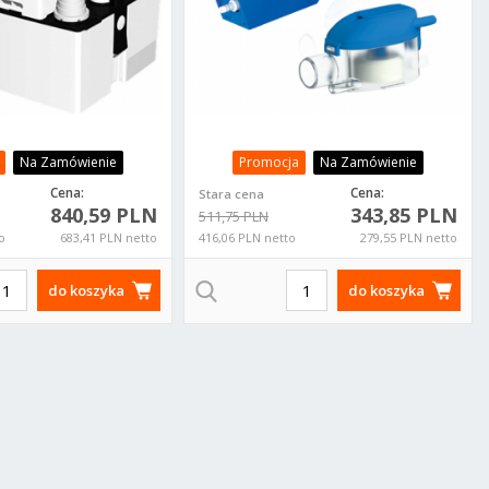
Na Zamówienie
Promocja
Na Zamówienie
Cena:
Cena:
Stara cena
840,59 PLN
343,85 PLN
511,75 PLN
o
683,41 PLN netto
416,06 PLN netto
279,55 PLN netto
do koszyka
do koszyka