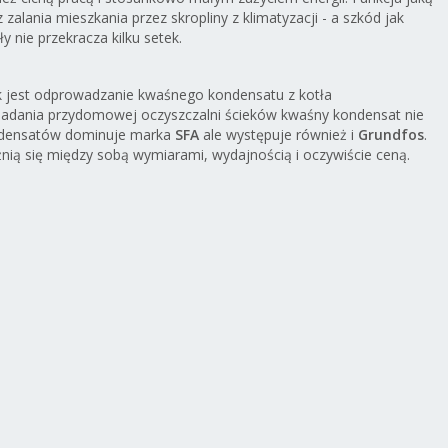
baterie
1/2x1/2 brushed
1/2x1/2 cool
1/2x1/2 war
zalania mieszkania przez skropliny z klimatyzacji - a szkód jak
/2 satin
cool sunrise
sunrise
sunset
 nie przekracza kilku setek.
aphite
 jest odprowadzanie kwaśnego kondensatu z kotła
osiadania przydomowej oczyszczalni ścieków kwaśny kondensat nie
kondensatów dominuje marka
SFA
ale występuje również i
Grundfos
.
nią się między sobą wymiarami, wydajnością i oczywiście ceną.
20 PLN
340,71 PLN
319,80 PLN
319,80 P
0,00
277,00
260,00
260,00
LN
PLN
PLN
PLN