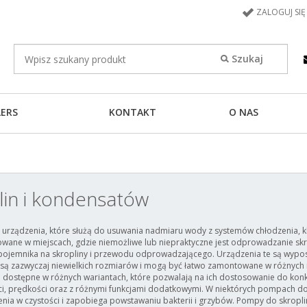
ZALOGUJ SIĘ
LERS
KONTAKT
O NAS
in i kondensatów
urządzenia, które służą do usuwania nadmiaru wody z systemów chłodzenia, kli
wane w miejscach, gdzie niemożliwe lub niepraktyczne jest odprowadzanie skr
 pojemnika na skropliny i przewodu odprowadzającego. Urządzenia te są wyp
są zazwyczaj niewielkich rozmiarów i mogą być łatwo zamontowane w różnych mie
 dostępne w różnych wariantach, które pozwalają na ich dostosowanie do ko
, prędkości oraz z różnymi funkcjami dodatkowymi. W niektórych pompach do s
nia w czystości i zapobiega powstawaniu bakterii i grzybów. Pompy do skropli