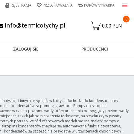
REJESTRACJA
PRZECHOWALNIA
PORÓWNYWARKA
0
info@termicotychy.pl
0,00 PLN
ZALOGUJ SIĘ
PRODUCENCI
matyzacji i innych urządzeń, w których dochodzi do kondensacji pary
oplin i kondensatów za pomocą grawitacji. Pompy do skroplin i
osażone w czujnik poziomu wody, który uruchamia pompę, gdy poziom wody
jscach, takich jak pomieszczenia techniczne, na strychu czy w piwnicy.
nkretnych potrzeb. Wśród oferowanych modeli można znaleźć pompy o
kroplin i kondensatów znajduje się automatyczna funkcja czyszczenia,
n i kondensatów są szczególnie przydatne w urządzeniach chłodniczych i