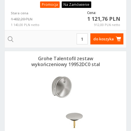
Promocja
Na Zamówienie
Cena:
Stara cena
1 121,76 PLN
1 402,20 PLN
1 140,00 PLN netto
912,00 PLN netto
do koszyka
Grohe Talentofil zestaw
wykończeniowy 19952DC0 stal
nierdzewna