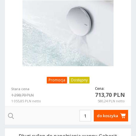
727307
Promocja
Dostępny
Cena:
Stara cena
713,70 PLN
1 298,70 PLN
1 055,85 PLN netto
580,24 PLN netto
do koszyka