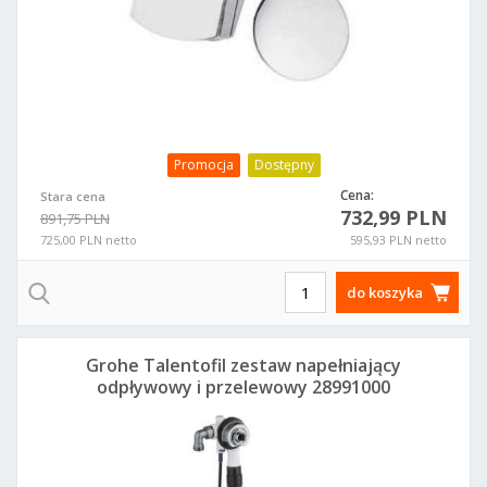
Promocja
Dostępny
Cena:
Stara cena
732,99 PLN
891,75 PLN
725,00 PLN netto
595,93 PLN netto
do koszyka
Grohe Talentofil zestaw napełniający
odpływowy i przelewowy 28991000