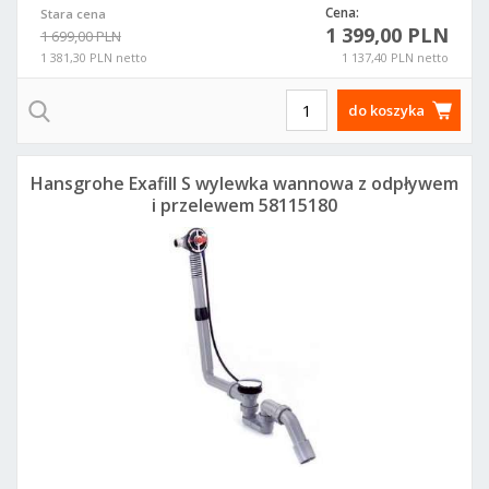
Cena:
Stara cena
1 399,00 PLN
1 699,00 PLN
1 381,30 PLN netto
1 137,40 PLN netto
do koszyka
Hansgrohe Exafill S wylewka wannowa z odpływem
i przelewem 58115180