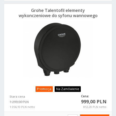
Grohe Talentofil elementy
wykonczeniowe do syfonu wannowego
czarny mat 199522430
Promocja
Na Zamówienie
Cena:
Stara cena
999,00 PLN
1 299,00 PLN
1 056,10 PLN netto
812,20 PLN netto