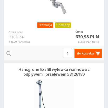
Promocja
Dostępny
Cena:
Stara cena
630,98 PLN
790,89 PLN
643,00 PLN netto
512,99 PLN netto
do koszyka
Hansgrohe Exafill wylewka wannowa z
odpływem i przelewem 58126180