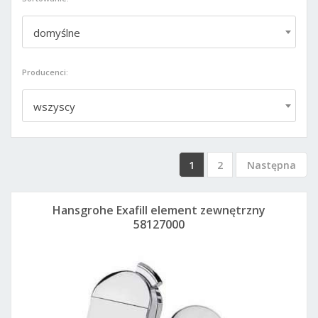
domyślne
Producenci:
wszyscy
1
2
Następna
Hansgrohe Exafill element zewnętrzny
58127000