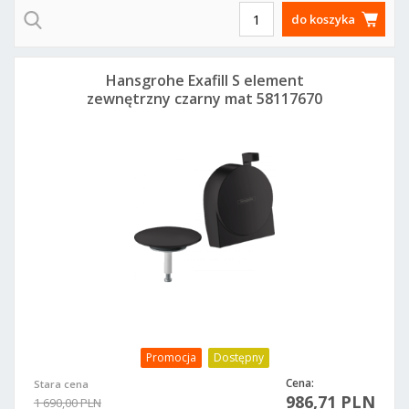
do koszyka
Hansgrohe Exafill S element
zewnętrzny czarny mat 58117670
Promocja
Dostępny
Cena:
Stara cena
986,71 PLN
1 690,00 PLN