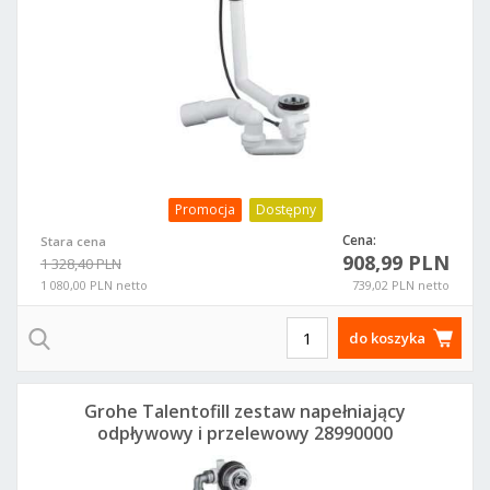
Promocja
Dostępny
Cena:
Stara cena
908,99 PLN
1 328,40 PLN
1 080,00 PLN netto
739,02 PLN netto
do koszyka
Grohe Talentofill zestaw napełniający
odpływowy i przelewowy 28990000