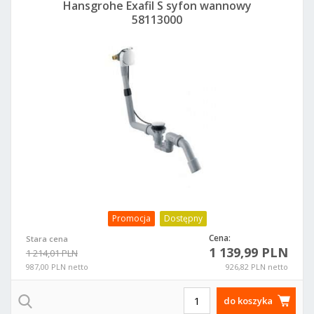
Hansgrohe Exafil S syfon wannowy
58113000
Promocja
Dostępny
Cena:
Stara cena
1 139,99 PLN
1 214,01 PLN
987,00 PLN netto
926,82 PLN netto
do koszyka