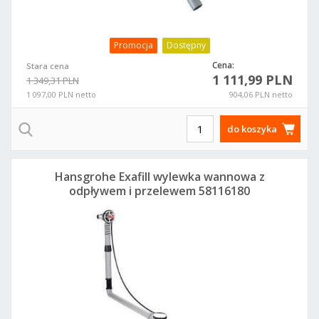
Promocja
Dostępny
Cena:
Stara cena
1 111,99 PLN
1 349,31 PLN
1 097,00 PLN netto
904,06 PLN netto
do koszyka
Hansgrohe Exafill wylewka wannowa z
odpływem i przelewem 58116180