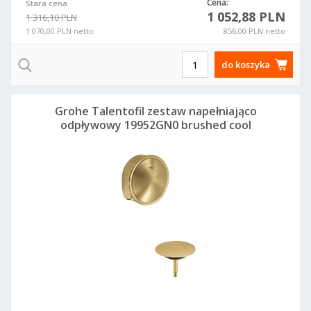
Cena:
Stara cena
1 052,88 PLN
1 316,10 PLN
1 070,00 PLN netto
856,00 PLN netto
do koszyka
Grohe Talentofil zestaw napełniająco
odpływowy 19952GN0 brushed cool
sunrise