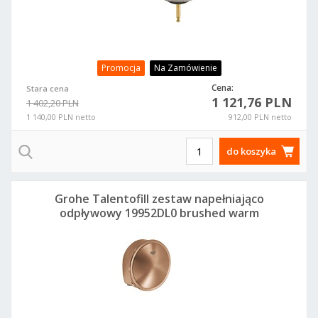
Promocja
Na Zamówienie
Cena:
Stara cena
1 121,76 PLN
1 402,20 PLN
1 140,00 PLN netto
912,00 PLN netto
do koszyka
Grohe Talentofill zestaw napełniająco
odpływowy 19952DL0 brushed warm
sunset