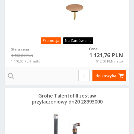
Promocja
Na Zamówienie
Cena:
Stara cena
1 121,76 PLN
1 402,20 PLN
1 140,00 PLN netto
912,00 PLN netto
do koszyka
Grohe Talentofill zestaw
przyłaczeniowy dn20 28993000