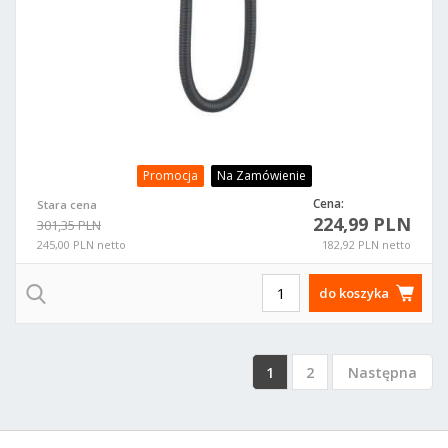
Promocja
Na Zamówienie
Cena:
Stara cena
224,99 PLN
301,35 PLN
245,00 PLN netto
182,92 PLN netto
do koszyka
1
2
Następna