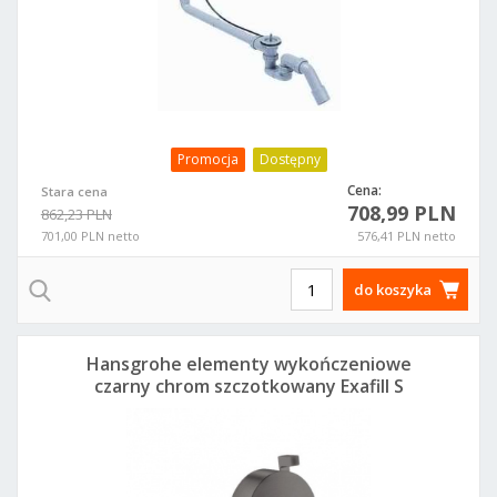
Promocja
Dostępny
Cena:
Stara cena
708,99 PLN
862,23 PLN
701,00 PLN netto
576,41 PLN netto
do koszyka
Hansgrohe elementy wykończeniowe
czarny chrom szczotkowany Exafill S
58117340