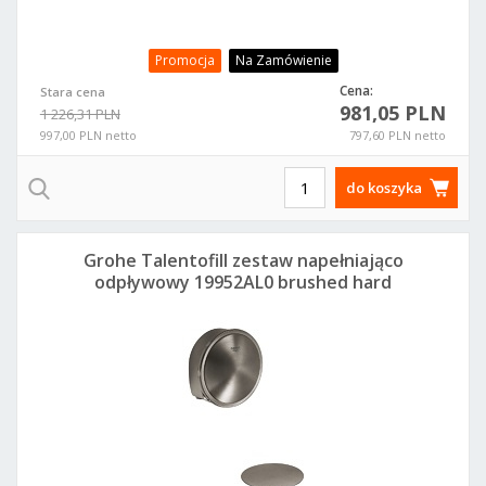
Promocja
Na Zamówienie
Cena:
Stara cena
981,05 PLN
1 226,31 PLN
997,00 PLN netto
797,60 PLN netto
do koszyka
Grohe Talentofill zestaw napełniająco
odpływowy 19952AL0 brushed hard
graphite