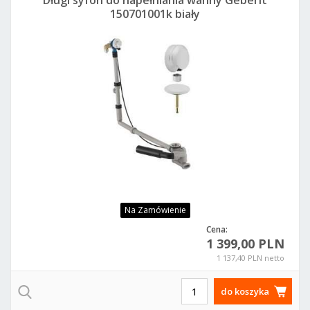
Długi syfon do napełniania wanny Geberit
150701001k biały
Na Zamówienie
Cena:
1 399,00 PLN
1 137,40 PLN netto
do koszyka