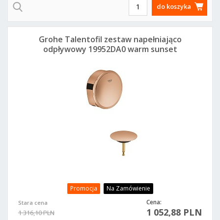
do koszyka
Grohe Talentofil zestaw napełniająco
odpływowy 19952DA0 warm sunset
Promocja
Na Zamówienie
Cena:
Stara cena
1 052,88 PLN
1 316,10 PLN