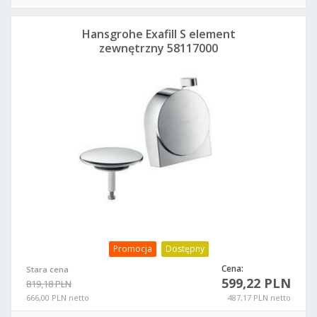
Hansgrohe Exafill S element
zewnętrzny 58117000
Promocja
Dostępny
Cena:
Stara cena
599,22 PLN
819,18 PLN
666,00 PLN netto
487,17 PLN netto