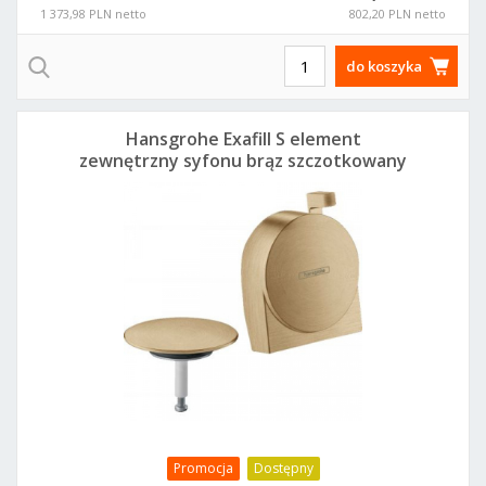
1 373,98 PLN netto
802,20 PLN netto
do koszyka
Hansgrohe Exafill S element
zewnętrzny syfonu brąz szczotkowany
58117140
Promocja
Dostępny