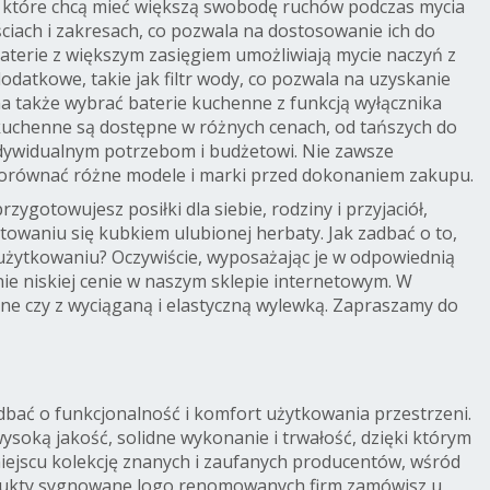
, które chcą mieć większą swobodę ruchów podczas mycia
iach i zakresach, co pozwala na dostosowanie ich do
baterie z większym zasięgiem umożliwiają mycie naczyń z
odatkowe, takie jak filtr wody, co pozwala na uzyskanie
na także wybrać baterie kuchenne z funkcją wyłącznika
kuchenne są dostępne w różnych cenach, od tańszych do
ndywidualnym potrzebom i budżetowi. Nie zawsze
porównać różne modele i marki przed dokonaniem zakupu.
gotowujesz posiłki dla siebie, rodziny i przyjaciół,
owaniu się kubkiem ulubionej herbaty. Jak zadbać o to,
 użytkowaniu? Oczywiście, wyposażając je w odpowiednią
nie niskiej cenie w naszym sklepie internetowym. W
ne czy z wyciąganą i elastyczną wylewką. Zapraszamy do
dbać o funkcjonalność i komfort użytkowania przestrzeni.
soką jakość, solidne wykonanie i trwałość, dzięki którym
iejscu kolekcję znanych i zaufanych producentów, wśród
dukty sygnowane logo renomowanych firm zamówisz u