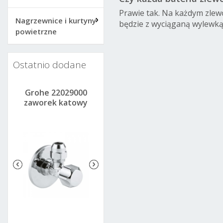
Prawie tak. Na każdym zlew
Nagrzewnice i kurtyny
będzie z wyciąganą wylewką 
powietrzne
Ostatnio dodane
41DA0
Grohe 22029000
Grohe 22031000
Grohe 22046000
atowy
zaworek katowy
zaworek katowy
zaworek katowy
erie
pod baterie
pod baterie
pod baterie
warm
1/2x3/8xm10
1/2x3/8 chrom
1/2x1/2 chrom
t
chrom