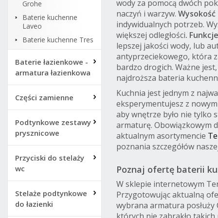
wody za pomocą dwóch pokrę
Grohe
naczyń i warzyw.
Wysokość i
Baterie kuchenne
indywidualnych potrzeb. Wyż
Laveo
większej odległości
. Funkc
Baterie kuchenne Tres
lepszej jakości wody, lub a
antyprzeciekowego, która z
Baterie łazienkowe -
bardzo drogich. Ważne jest
armatura łazienkowa
najdroższa bateria kuchen
Kuchnia jest jednym z najwa
Części zamienne
eksperymentujesz z nowymi 
aby wnętrze było nie tylko
Podtynkowe zestawy
armaturę. Obowiązkowym d
prysznicowe
aktualnym asortymencie
Te
poznania szczegółów naszej
Przyciski do stelaży
Poznaj ofertę baterii 
wc
W sklepie internetowym Ter
Stelaże podtynkowe
Przygotowując aktualną ofer
do łazienki
wybrana armatura posłuży C
których nie zabrakło takich