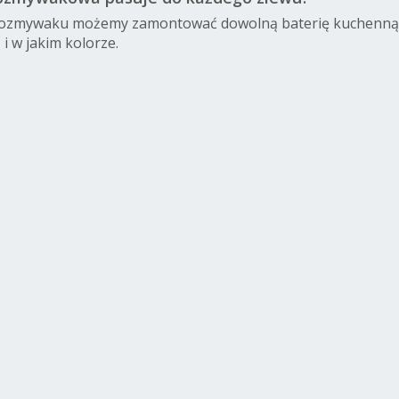
ozmywaku możemy zamontować dowolną baterię kuchenną - in
i w jakim kolorze.
Grohe 22045000
Grohe 22043000
Grohe 22041MS1
G
zaworek katowy
zaworek katowy
zaworek katowy
220
pod baterie
pod baterie
pod baterie
zawore
1/2x3/8xm10
1/2x1/2 chrom
1/2x1/2 satin
pod 
chrom
steel
1/2x1
sgr