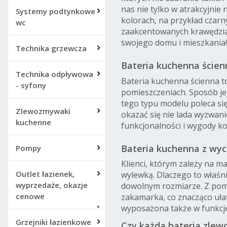
nas nie tylko w atrakcyjnie
Systemy podtynkowe
kolorach, na przykład czarn
wc
zaakcentowanych krawędziac
swojego domu i mieszkania!
Technika grzewcza
Bateria kuchenna ścien
Technika odpływowa
Bateria kuchenna ścienna to
- syfony
pomieszczeniach. Sposób jej
tego typu modelu poleca si
Zlewozmywaki
okazać się nie lada wyzwani
kuchenne
funkcjonalności i wygody 
Bateria kuchenna z wyc
Pompy
Klienci, którym zależy na m
Outlet łazienek,
wylewką. Dlaczego to właśn
wyprzedaże, okazje
dowolnym rozmiarze. Z pom
cenowe
zakamarka, co znacząco ułat
wyposażona także w funkcję
Grzejniki łazienkowe
Czy każda bateria zle