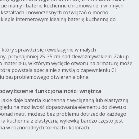
fercie mamy i baterie kuchenne chromowane, i w innych
ch kształtach i nowoczesnych rozwiązań o mocno
klepie internetowym idealną baterię kuchenną do
który sprawdzi się rewelacyjnie w małych
ciany, przynajmniej 25-35 cm nad zlewozmywakiem. Zakup
o materiału, w którym wycięcie otworu na armaturę może
tóra powstała specjalnie z myślą o zapewnieniu Ci
niu bezproblemowego otwierania okna.
podwyższenie funkcjonalności wnętrza
 jakie daje bateria kuchenna z wyciąganą lub elastyczną
względu na możliwość dopasowania elementu do zlewu o
 ponad metr, możesz bez problemu dotrzeć do każdego
ria kuchenna z elastyczną wylewką bardzo często jest
pna w różnorodnych formach i kolorach.