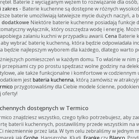
teł. Baterie z wyciąganym wężem to rozwiązanie dla osób
 zakres -
Baterie kuchenne są dostępne w różnych wysokośc
sze baterie umożliwiają łatwiejsze mycie dużych naczyń, a 
je dodatkowe
Niektóre baterie kuchenne posiadają funkcje d
utomatyczny wyłącznik, który oszczędza wodę i energię. Moż
apobiega zalaniu kuchni w przypadku awarii.
Cena
Baterie 
, aby wybrać baterię kuchenną, która będzie odpowiadała i
na będzie najlepszym wyborem dla każdego, dlatego warto 
żniejszych pomieszczeń w każdym domu. To właśnie w nim przy
przepisami czy po prostu spędzasz wolne godziny na delekt
 stylowe, ale także funkcjonalne i komfortowe w codziennym
odatkiem jest
bateria kuchenna
, którą zamówisz w atrakcyj
rmico
przygotowaliśmy dla Ciebie modele ścienne, podokien
 oferty!
kuchennych dostępnych w Termico
mico znajdziesz wszystko, czego tylko potrzebujesz, aby za
tę baterii kuchennych, postawiliśmy przede wszystkim na wy
i niezmiennie przez lata. W tym celu zebraliśmy w jednym m
 marek jak
Grohe
, Hansgrohe, Kludi,
Franke
czy
Blanco
. Pro