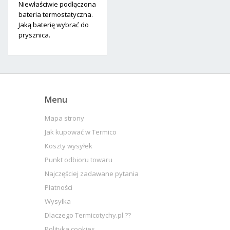
Niewłaściwie podłączona
bateria termostatyczna.
Jaką baterię wybrać do
prysznica.
Menu
Mapa strony
Jak kupować w Termico
Koszty wysyłek
Punkt odbioru towaru
Najczęściej zadawane pytania
Płatności
Wysyłka
Dlaczego Termicotychy.pl ??
Polityka cookies