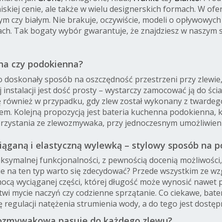
 niskiej cenie, ale także w wielu designerskich formach. W o
ym czy białym. Nie brakuje, oczywiście, modeli o opływowy
h. Tak bogaty wybór gwarantuje, że znajdziesz w naszym s
na czy podokienna?
 doskonały sposób na oszczędność przestrzeni przy zlewie, 
 instalacji jest dość prosty – wystarczy zamocować ją do ś
ę również w przypadku, gdy zlew został wykonany z twardeg
em. Kolejną propozycją jest bateria kuchenna podokienna, k
korzystania ze zlewozmywaka, przy jednoczesnym umożliwie
iąganą i elastyczną wylewką – stylowy sposób na 
aksymalnej funkcjonalności, z pewnością docenią możliwości,
ie na ten typ warto się zdecydować? Przede wszystkim ze 
ocą wyciąganej części, której długość może wynosić nawet
wi mycie naczyń czy codzienne sprzątanie. Co ciekawe, bate
 regulacji natężenia strumienia wody, a do tego jest dostę
wozmywakowa pasuje do każdego zlewu?