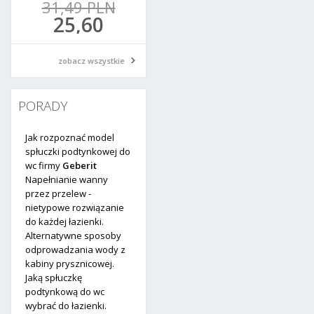
 PLN
31,49 PLN
36,16 PLN
45,02 PLN
00
25,60
29,40
36,60
N
PLN
PLN
PLN
zobacz wszystkie
PORADY
Jak rozpoznać model
spłuczki podtynkowej do
wc firmy
Geberit
Napełnianie wanny
przez przelew -
nietypowe rozwiązanie
do każdej łazienki.
Alternatywne sposoby
odprowadzania wody z
kabiny prysznicowej.
Jaką spłuczkę
podtynkową do wc
wybrać do łazienki.