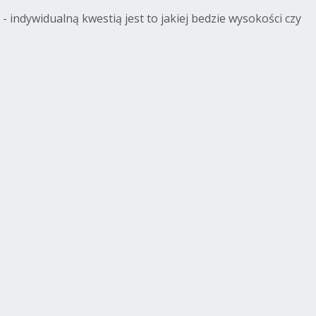
dywidualną kwestią jest to jakiej bedzie wysokości czy
rohe
Grohe 22041GN0
Grohe 22041GL0
Grohe 22041
41MG1
zaworek katowy
zaworek katowy
zaworek kat
k katowy
pod baterie
pod baterie
pod bateri
baterie
1/2x1/2 brushed
1/2x1/2 cool
1/2x1/2 war
/2 satin
cool sunrise
sunrise
sunset
aphite