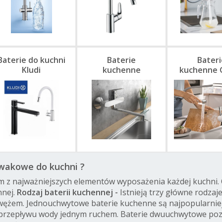
Baterie do kuchni
Baterie
Bateri
Kludi
kuchenne
kuchenne 
ścienne
wakowe do kuchni ?
m z najważniejszych elementów wyposażenia każdej kuchni. 
nnej.
Rodzaj baterii kuchennej -
Istnieją trzy główne rodza
wężem. Jednouchwytowe baterie kuchenne są najpopularniejsz
 przepływu wody jednym ruchem. Baterie dwuuchwytowe pozw