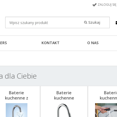
ZALOGUJ SIĘ
LERS
KONTAKT
O NAS
 dla Ciebie
Baterie
Baterie
Bateri
kuchenne z
kuchenne
kuchenn
filtrem wody
Hansgrohe Axor
wyciąg
wylew