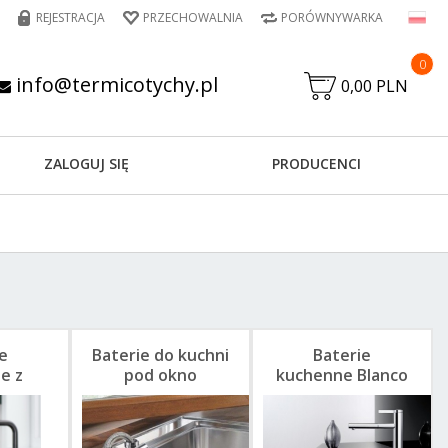
REJESTRACJA
PRZECHOWALNIA
PORÓWNYWARKA
0
info@termicotychy.pl
0,00 PLN
ZALOGUJ SIĘ
PRODUCENCI
e
Baterie do kuchni
Baterie
e z
pod okno
kuchenne Blanco
aną
ką