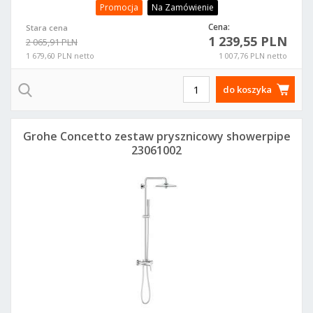
Promocja
Na Zamówienie
Cena:
Stara cena
1 239,55 PLN
2 065,91 PLN
1 679,60 PLN netto
1 007,76 PLN netto
do koszyka
Grohe Concetto zestaw prysznicowy showerpipe
23061002