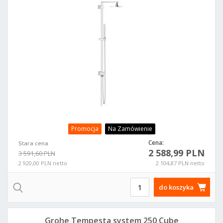
Promocja
Na Zamówienie
Cena:
Stara cena
2 588,99 PLN
3 591,60 PLN
2 920,00 PLN netto
2 104,87 PLN netto
do koszyka
Grohe Tempesta system 250 Cube