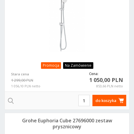
Promocja
Na Zamówienie
Cena:
Stara cena
1 050,00 PLN
1 299,00 PLN
1 056,10 PLN netto
853,66 PLN netto
do koszyka
Grohe Euphoria Cube 27696000 zestaw
prysznicowy