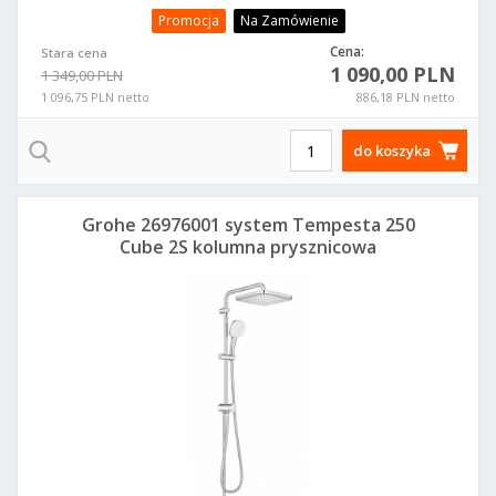
Promocja
Na Zamówienie
Cena:
Stara cena
1 090,00 PLN
1 349,00 PLN
1 096,75 PLN netto
886,18 PLN netto
do koszyka
Grohe 26976001 system Tempesta 250
Cube 2S kolumna prysznicowa
naścienna chrom