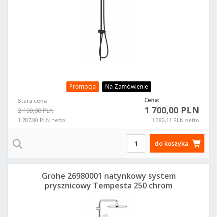
Promocja
Na Zamówienie
Cena:
Stara cena
1 700,00 PLN
2 199,00 PLN
1 787,80 PLN netto
1 382,11 PLN netto
do koszyka
Grohe 26980001 natynkowy system
prysznicowy Tempesta 250 chrom