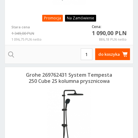
Promocja
Na Zamówienie
Cena:
Stara cena
1 090,00 PLN
1 349,00 PLN
1 096,75 PLN netto
886,18 PLN netto
do koszyka
Grohe 269762431 System Tempesta
250 Cube 2S kolumna prysznicowa
naścienna z deszczownicą czarny mat