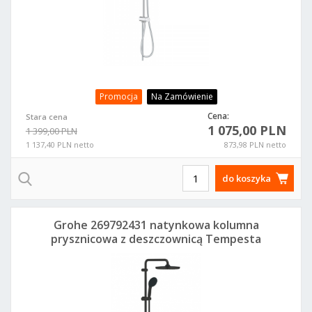
Promocja
Na Zamówienie
Cena:
Stara cena
1 075,00 PLN
1 399,00 PLN
1 137,40 PLN netto
873,98 PLN netto
do koszyka
Grohe 269792431 natynkowa kolumna
prysznicowa z deszczownicą Tempesta
250 czarny mat