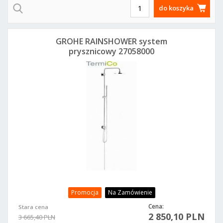
do koszyka
GROHE RAINSHOWER system
prysznicowy 27058000
Promocja
Na Zamówienie
Cena:
Stara cena
2 850,10 PLN
3 665,40 PLN