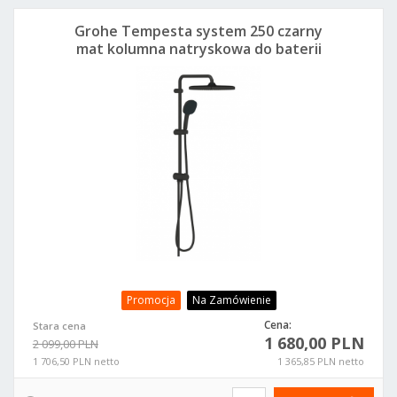
Grohe Tempesta system 250 czarny
mat kolumna natryskowa do baterii
prysznicowych 269772431
Promocja
Na Zamówienie
Cena:
Stara cena
1 680,00 PLN
2 099,00 PLN
1 706,50 PLN netto
1 365,85 PLN netto