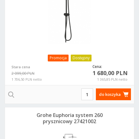
Promocja
Dostępny
Cena:
Stara cena
1 680,00 PLN
2 099,00 PLN
1 706,50 PLN netto
1 365,85 PLN netto
do koszyka
Grohe Euphoria system 260
prysznicowy 27421002