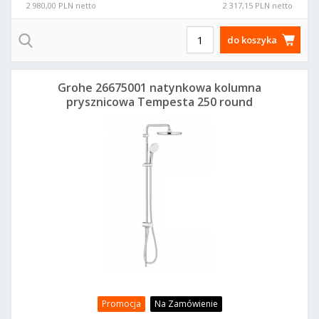
2 980,00 PLN netto
2 317,15 PLN netto
do koszyka
Grohe 26675001 natynkowa kolumna
prysznicowa Tempesta 250 round
chrom
Promocja
Na Zamówienie