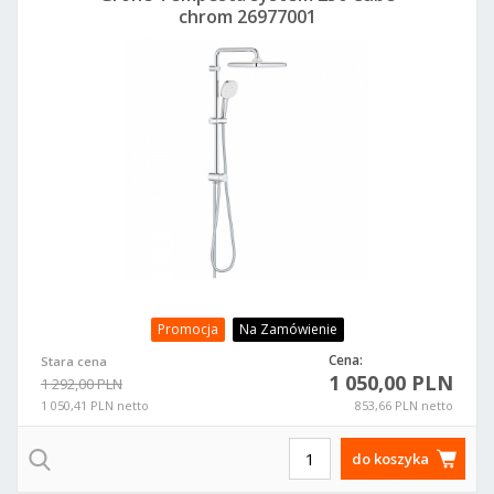
chrom 26977001
Promocja
Na Zamówienie
Cena:
Stara cena
1 050,00 PLN
1 292,00 PLN
1 050,41 PLN netto
853,66 PLN netto
do koszyka