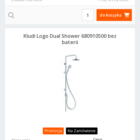
do koszyka
Kludi Logo Dual Shower 680910500 bez
baterii
Promocja
Na Zamówienie
Cena:
Stara cena