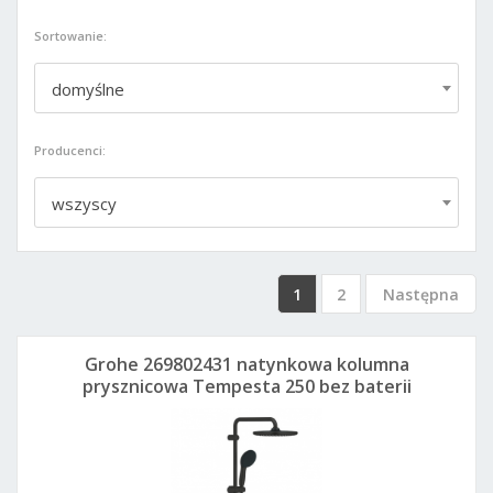
Sortowanie:
domyślne
Producenci:
wszyscy
1
2
Następna
Grohe 269802431 natynkowa kolumna
prysznicowa Tempesta 250 bez baterii
czarny mat