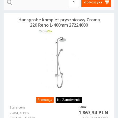
do koszyka
Hansgrohe komplet prysznicowy Croma
220 Reno L-400mm 27224000
Promocja
Na Zamówienie
Cena:
Stara cena
1 867,34 PLN
2 464,92 PLN
2 004,00 PLN netto
1 518,16 PLN netto