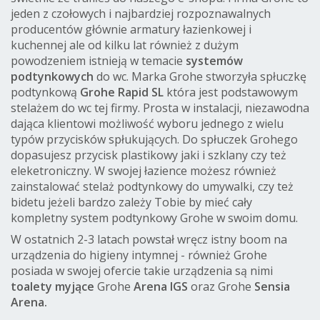
jeden z czołowych i najbardziej rozpoznawalnych
producentów głównie armatury łazienkowej i
kuchennej ale od kilku lat również z dużym
powodzeniem istnieją w temacie
systemów
podtynkowych
do wc. Marka Grohe stworzyła spłuczkę
podtynkową
Grohe Rapid SL
która jest podstawowym
stelażem do wc tej firmy. Prosta w instalacji, niezawodna
dająca klientowi możliwość wyboru jednego z wielu
typów przycisków spłukujących. Do spłuczek Grohego
dopasujesz przycisk plastikowy jaki i szklany czy też
eleketroniczny. W swojej łazience możesz również
zainstalować stelaż podtynkowy do umywalki, czy też
bidetu jeżeli bardzo zależy Tobie by mieć cały
kompletny system podtynkowy Grohe w swoim domu.
W ostatnich 2-3 latach powstał wręcz istny boom na
urządzenia do higieny intymnej - również Grohe
posiada w swojej ofercie takie urządzenia są nimi
toalety myjące
Grohe
Arena IGS
oraz Grohe
Sensia
Arena.