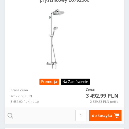
prysznicowy 26792000
Promocja
Na Zamówienie
Cena:
Stara cena
3 492,99 PLN
4 527,63 PLN
3 681,00 PLN netto
2 839,83 PLN netto
do koszyka