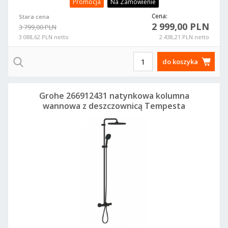
Promocja
Na Zamówienie
Cena:
Stara cena
2 999,00 PLN
3 799,00 PLN
3 088,62 PLN netto
2 438,21 PLN netto
do koszyka
Grohe 266912431 natynkowa kolumna
wannowa z deszczownicą Tempesta
250 Cube czarny mat