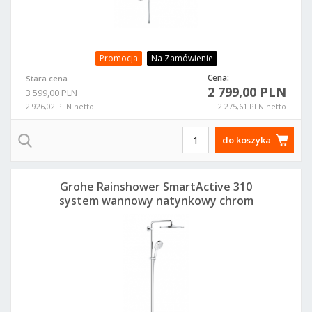
Promocja
Na Zamówienie
Cena:
Stara cena
2 799,00 PLN
3 599,00 PLN
2 926,02 PLN netto
2 275,61 PLN netto
do koszyka
Grohe Rainshower SmartActive 310
system wannowy natynkowy chrom
26657000