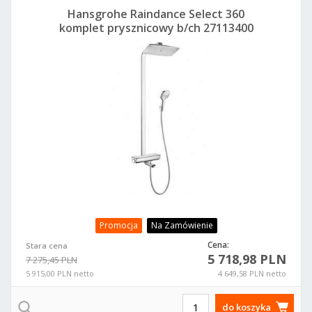
Hansgrohe Raindance Select 360
komplet prysznicowy b/ch 27113400
Promocja
Na Zamówienie
Cena:
Stara cena
5 718,98 PLN
7 275,45 PLN
5 915,00 PLN netto
4 649,58 PLN netto
do koszyka