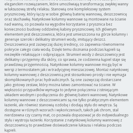
eleganckim rozwiązaniem, które umożliwiają transformację zwykłej wanny
w luksusową strefę relaksu. Stanowią one kompleksowy system
prysznicowy, który łączy w sobie główną baterię wannową, deszczownicę
oraz słuchawkę. Natynkowe kolumny wannowe są montowane na ścianie
nad wanną, co pozwala na wygodne korzystanie z prysznica bez
konieczności budowy oddzielnej kabiny prysznicowej. Ich głównym
elementem jest deszczownica, która jest umieszczona na górze kolumny i
generuje szeroki i delikatny strumień wody, imitujący deszcz.
Deszczownica jest zazwyczaj dużej średnicy, co zapewnia równomierne
pokrycie całego ciała wodą. Dzięki temu doznania podczas kąpieli są
niezwykle relaksujące i odprężające. Strumień wody z deszczownicy jest
delikatny i przyjemny dla skóry, co sprawia, że codzienna kąpiel staje się
prawdziwą przyjemnością. Natynkowe kolumny wannowe mogą być w
wersji z termostatem jak i w tradycyjnej mieszaczowej. Montaż natynkowej
kolumny wannowej z deszczownicą jest stosunkowo prosty i nie wymaga
skomplikowanych prac hydraulicznych. Są one zazwyczaj dostarczane
jako gotowy zestaw, który można łatwo zamontować na ścianie. W
większości przypadków wymaga to jedynie połączenia z istniejącym
układem wodnym i podłączenia do głównej baterii wannowej. Natynkowe
kolumny wannowe z deszczownicami są nie tylko praktycznym elementem
łazienki, ale również stanowią ozdobę i dodają stylu do wnętrza. Są
dostępne w różnych wzorach i wykończeniach, takich jak chrom, stal
nierdzewna czy czarny mat, co pozwala dopasować je do indywidualnego
stylu i wystroju łazienki. Korzystanie z natynkowej kolumny wannowej z
deszczownicą to prawdziwe doświadczenie luksusu i relaksu podczas
kąpieli.