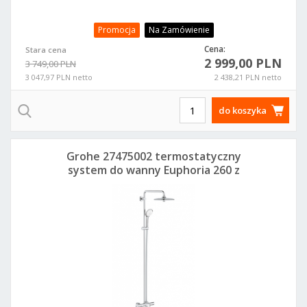
Promocja
Na Zamówienie
Cena:
Stara cena
2 999,00 PLN
3 749,00 PLN
3 047,97 PLN netto
2 438,21 PLN netto
do koszyka
Grohe 27475002 termostatyczny
system do wanny Euphoria 260 z
deszczownicą