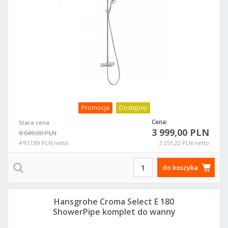
Promocja
Dostępny
Cena:
Stara cena
3 999,00 PLN
6 049,00 PLN
4 917,89 PLN netto
3 251,22 PLN netto
do koszyka
Hansgrohe Croma Select E 180
ShowerPipe komplet do wanny
27352400