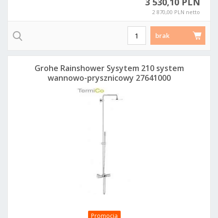
3 530,10 PLN
2 870,00 PLN netto
brak
Grohe Rainshower Sysytem 210 system
wannowo-prysznicowy 27641000
Promocja