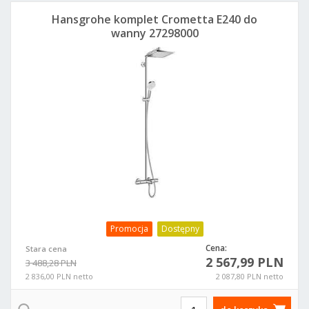
Hansgrohe komplet Crometta E240 do
wanny 27298000
Promocja
Dostępny
Cena:
Stara cena
2 567,99 PLN
3 488,28 PLN
2 836,00 PLN netto
2 087,80 PLN netto