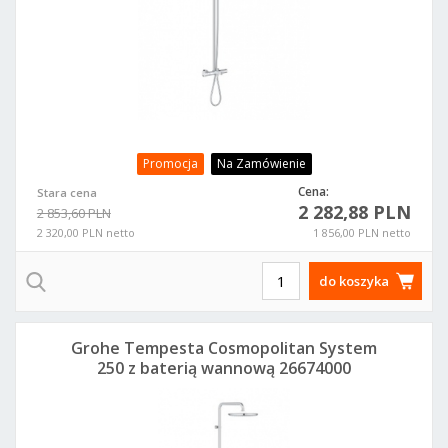
Promocja
Na Zamówienie
Cena:
Stara cena
2 282,88 PLN
2 853,60 PLN
2 320,00 PLN netto
1 856,00 PLN netto
do koszyka
Grohe Tempesta Cosmopolitan System
250 z baterią wannową 26674000