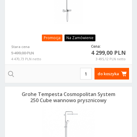
Promocja
Na Zamówienie
Cena:
Stara cena
4 299,00 PLN
5 499,00 PLN
4 470,73 PLN netto
3 495,12 PLN netto
do koszyka
Grohe Tempesta Cosmopolitan System
250 Cube wannowo prysznicowy
26691000