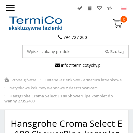
0
794 727 200
info@termicotychy.pl
Strona główna
Baterie łazienkowe - armatura łazienkowa
Natynkowe kolumny wannowe z deszczownicami
Hansgrohe Croma Select E 180 ShowerPipe komplet do
wanny 27352400
Hansgrohe Croma Select E