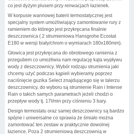
co jest dyżym plusem przy renwacjach łazienek.
W korpusie wannowej baterii termostatycznej jest
specjalny system umożliwiający zamontowanie rury z
ramieniem do którego jest przykręcana finalnie
deszczownica ( 2 strumieniowa Hansgrohe Ecostat
E180 w wersji biały/chrom o wymiarach 180x180mm).
Głowica jest przykręcana do obrotowego ramienia z
przegubem co umożłiwia nam regulację kąta wypływu
wody z deszczownicy. Wybór rodzaju strumienia jaki
chcemy użyć podczas kąpieli wybieramy poprzez
naciśnięcie guzika Select znajdującego się w talerzu
deszczownicy, do wyboru są strumienie Rain i Intense
Rain o takich samych parametrach jeżeli chodzi o
przepływ wody tj. 17l/min przy ciśnieniu 3 bary.
Design termostatu oraz samej deszczownicy są bardzo
spójne i uniwersalne co sprawia że śmiało można
zamontować ten zestaw w praktycznie dowolnej
łazience. Poza 2 strumieniową deszczownią w