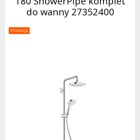
180 ShowerPipe komplet
do wanny 27352400
Promocja