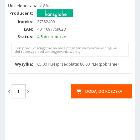
Udzielono rabatu:
8%
Producent:
Indeks:
27352400
EAN:
4011097769028
Status:
4-5 dni robocze
Ten produkt ściągamy na nasz magazyn wysyłkowy w ciągu 4-5
dni roboczych od zaksięgowania wpłaty
Wysyłka:
65,00 PLN (przedpłata) 80,00 PLN (pobranie)
DODAJ DO KOSZYKA