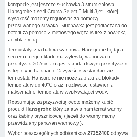
kompecie jest jeszcze słuchawka 3 strumieniowa
Hansgrohe z serii Croma Select E Multi 3jet - której
wysokość możemy regulować za pomocą
przesuwanego suwaka. Słuchawka jest podłaczana do
baterii za pomocą 2 metrowego węża Isiflex z powłoką
antybkteryjną.
Termostatyczna bateria wannowa Hansgrohe będąca
sercem całego układu ma wylewkę wannowa o
przepływie 20l/min - co jest standardowym przepływem
w tego typu bateriach. Oczywiście w standardzie
termostatu Hansgrohe nie może zabraknąć blokady
temperatury do 40
°C oraz możliwości ustawienia
maksymalnej temperatury wypływającej wody.
Reasumując za przyzwoitą kwotę możemy kupić
produkt
Hansgrohe
który załatwia nam temat wanny
oraz kabiny prysznicowej ( jeżeli do wanny mamy
przewidziany parawan wannowy ).
Wybór poszczególnych odbiorników
27352400
odbywa