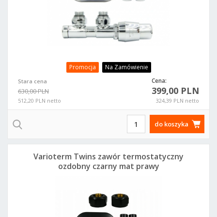
Promocja
Na Zamówienie
Cena:
Stara cena
399,00 PLN
630,00 PLN
512,20 PLN netto
324,39 PLN netto
do koszyka
Varioterm Twins zawór termostatyczny
ozdobny czarny mat prawy