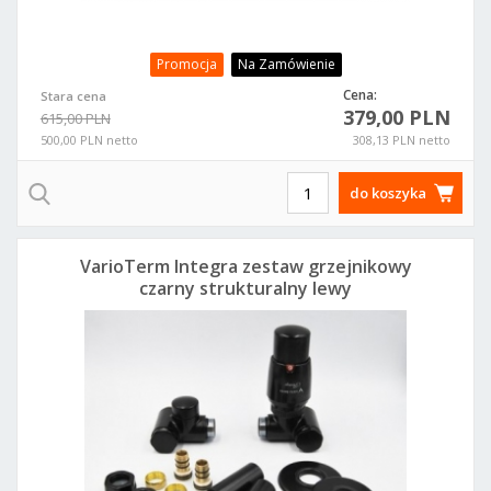
Promocja
Na Zamówienie
Cena:
Stara cena
379,00 PLN
615,00 PLN
500,00 PLN netto
308,13 PLN netto
do koszyka
VarioTerm Integra zestaw grzejnikowy
czarny strukturalny lewy