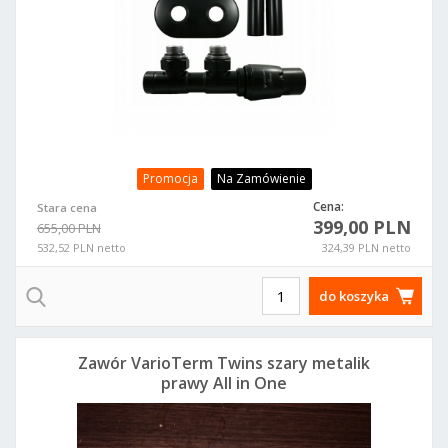
Promocja
Na Zamówienie
Cena:
Stara cena
399,00 PLN
655,00 PLN
532,52 PLN netto
324,39 PLN netto
do koszyka
Zawór VarioTerm Twins szary metalik
prawy All in One