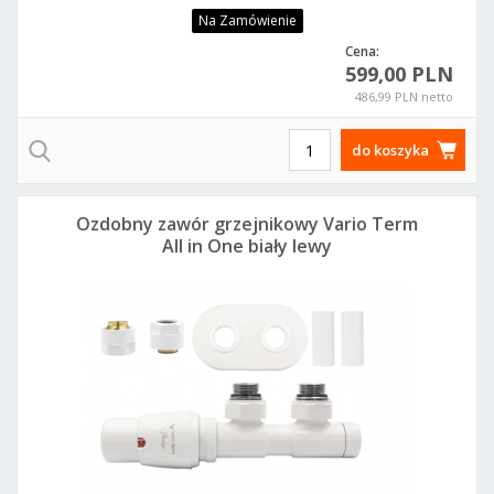
Na Zamówienie
Cena:
599,00 PLN
486,99 PLN netto
do koszyka
Ozdobny zawór grzejnikowy Vario Term
All in One biały lewy