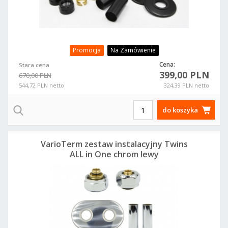
Promocja
Na Zamówienie
Cena:
Stara cena
399,00 PLN
670,00 PLN
544,72 PLN netto
324,39 PLN netto
do koszyka
VarioTerm zestaw instalacyjny Twins
ALL in One chrom lewy