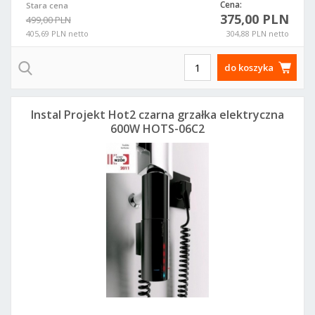
Cena:
Stara cena
375,00 PLN
499,00 PLN
405,69 PLN netto
304,88 PLN netto
do koszyka
Instal Projekt Hot2 czarna grzałka elektryczna
600W HOTS-06C2