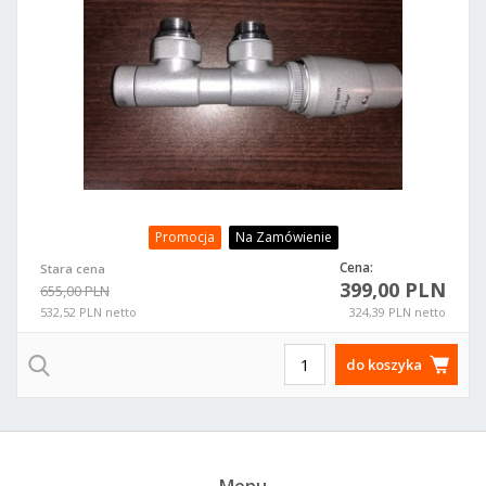
Promocja
Na Zamówienie
Cena:
Stara cena
399,00 PLN
655,00 PLN
532,52 PLN netto
324,39 PLN netto
do koszyka