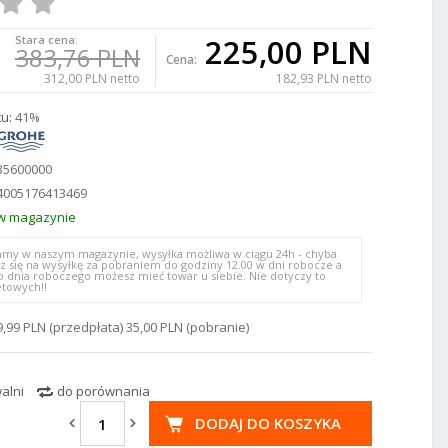
225,00 PLN
Stara cena:
383,76 PLN
Cena:
312,00 PLN netto
182,93 PLN netto
u:
41%
35600000
4005176413469
w magazynie
my w naszym magazynie, wysyłka możliwa w ciągu 24h - chyba
z się na wysyłkę za pobraniem do godziny 12.00 w dni robocze a
o dnia roboczego możesz mieć towar u siebie. Nie dotyczy to
etowych!!
9,99 PLN (przedpłata) 35,00 PLN (pobranie)
alni
do porównania
DODAJ DO KOSZYKA