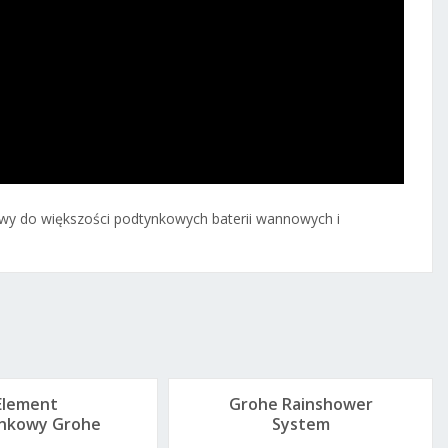
y do większości podtynkowych baterii wannowych i
Element
Grohe Rainshower
nkowy Grohe
System
rohtherm
SmartControl 360