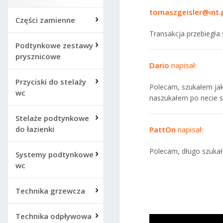
tomaszgeisler@int.
Części zamienne
Transakcja przebiegła
Podtynkowe zestawy
prysznicowe
Dario
napisał:
Przyciski do stelaży
Polecam, szukałem jak
wc
naszukałem po necie s
Stelaże podtynkowe
do łazienki
PattOn
napisał:
Polecam, długo szukał
Systemy podtynkowe
wc
Technika grzewcza
Technika odpływowa