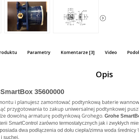
produktu
Parametry
Komentarze [3]
Video
Podo
e Rapido SmartBox 35600000 element
tynkowy
Opis
 SmartBox 35600000
emontu i planujesz zamontować podtynkową baterie wannową
ząć przygotowania to zakup uniwersalnej podtynkowej puszk
że dowolną armaturę podtynkową Grohego
.
Grohe SmartB
erii SmartControl zarówno termostatycznych jak i zwykłych m
osiada dwa podłączenia od dołu ciepła/zimna woda średnicy
i suchej.