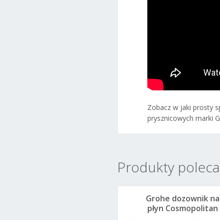
Zobacz w jaki prosty
prysznicowych marki G
Produkty polec
Grohe dozownik na
płyn Cosmopolitan
40535GL0 cool