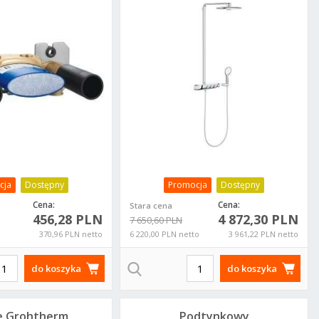
rtcontrol
DUO 26250000
6449000
cja
Dostępny
Promocja
Dostępny
Cena:
Cena:
Stara cena
456,28 PLN
4 872,30 PLN
7 650,60 PLN
370,96 PLN netto
6 220,00 PLN netto
3 961,22 PLN netto
do koszyka
do koszyka
e Grohtherm
Podtynkowy