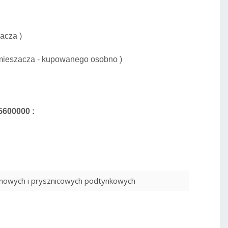
acza )
 mieszacza - kupowanego osobno )
5600000 :
nnowych i prysznicowych podtynkowych