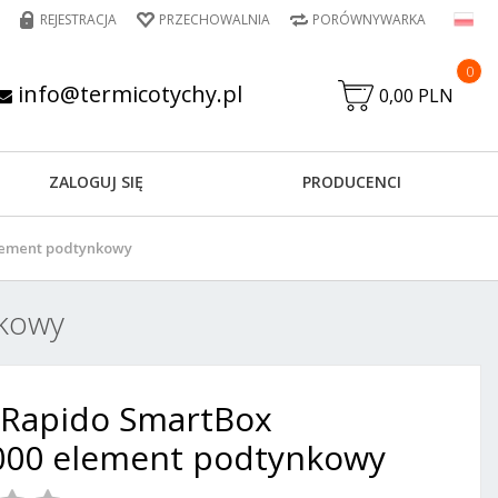
REJESTRACJA
PRZECHOWALNIA
PORÓWNYWARKA
0
info@termicotychy.pl
0,00 PLN
ZALOGUJ SIĘ
PRODUCENCI
lement podtynkowy
kowy
 Rapido SmartBox
000 element podtynkowy