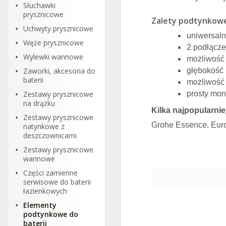
Słuchawki
prysznicowe
Zalety podtynkow
Uchwyty prysznicowe
uniwersaln
Węże prysznicowe
2 podłącze
Wylewki wannowe
możliwość 
Zaworki, akcesoria do
głębokość 
baterii
możliwość 
Zestawy prysznicowe
prosty mon
na drążku
Kilka najpopularni
Zestawy prysznicowe
Grohe Essence, Euro
natynkowe z
deszczownicami
Zestawy prysznicowe
wannowe
Części zamienne
serwisowe do baterii
łazienkowych
Elementy
podtynkowe do
baterii