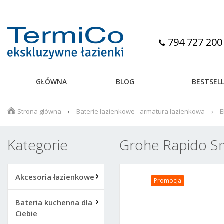
794 727 200
GŁÓWNA
BLOG
BESTSEL
Strona główna
Baterie łazienkowe - armatura łazienkowa
E
Kategorie
Grohe Rapido S
Akcesoria łazienkowe
Promocja
Bateria kuchenna dla
Ciebie