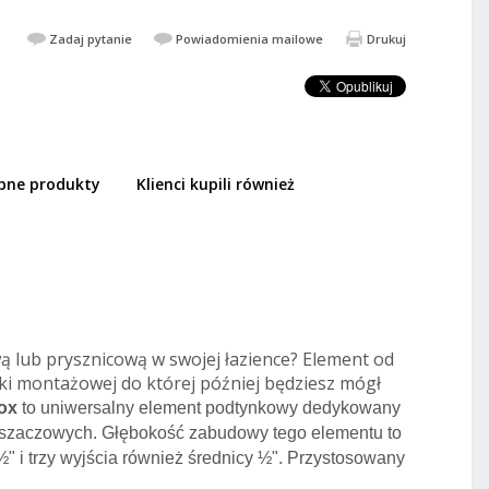
Zadaj pytanie
Powiadomienia mailowe
Drukuj
bne produkty
Klienci kupili również
225,00 PLN
383,76 PLN
DODAJ DO KOSZYKA
 lub prysznicową w swojej łazience? Element od
i montażowej do której później będziesz mógł
ox
to uniwersalny element podtynkowy dedykowany
ieszaczowych. Głębokość zabudowy tego elementu to
½
" i trzy wyjścia również średnicy
½". Przystosowany