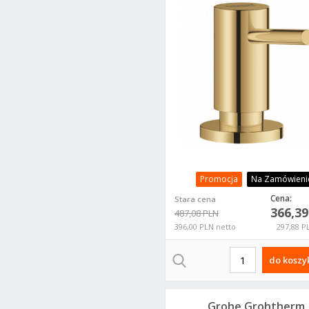
sunrise
Promocja
Na Zamówieni
Cena:
Stara cena
366,3
487,08 PLN
396,00 PLN netto
297,88 P
do koszy
Grohe Grohtherm