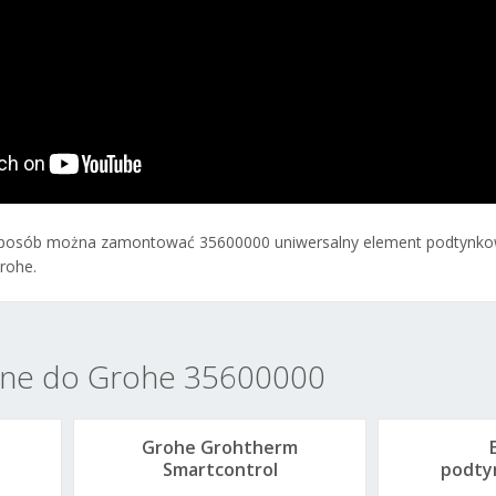
 sposób można zamontować 35600000 uniwersalny element podtynkow
rohe.
ane do Grohe 35600000
Grohe Grohtherm
Smartcontrol
podty
termostat do 3 odb.
G