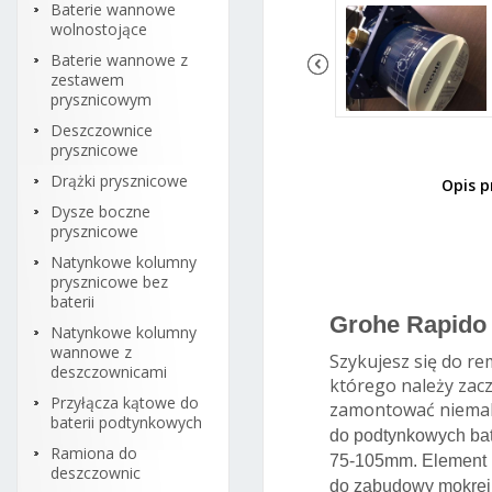
Baterie wannowe
wolnostojące
Baterie wannowe z
zestawem
prysznicowym
Deszczownice
prysznicowe
Drążki prysznicowe
Opis 
Groh
Dysze boczne
pod
prysznicowe
Natynkowe kolumny
prysznicowe bez
baterii
Grohe Rapido
Natynkowe kolumny
wannowe z
Szykujesz się do r
deszczownicami
którego należy zac
Przyłącza kątowe do
zamontować niemal
baterii podtynkowych
do podtynkowych bat
Ramiona do
75-105mm. Element p
deszczownic
do zabudowy mokrej 