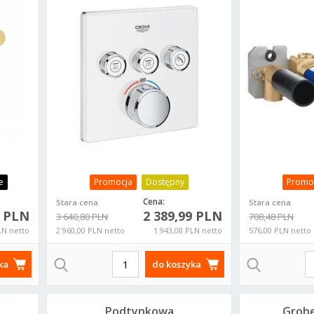
29157LS0
Sma
2
e
Promocja
Dostępny
Promo
Cena:
Stara cena
Stara cena
9 PLN
2 389,99 PLN
3 640,80 PLN
708,48 PLN
LN netto
2 960,00 PLN netto
1 943,08 PLN netto
576,00 PLN netto
ka
do koszyka
Podtynkowa
Groh