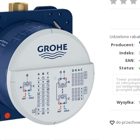
Udzielono rabat
Producent:
Indeks:
EAN:
Status:
Towar posiada
że zdecydujes
już następneg
przesyłek pal
Wysyłka:
do przechow