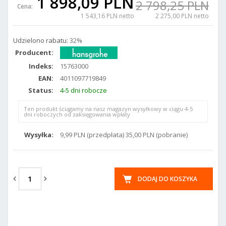
1 898,09 PLN
2 798,25 PLN
Cena:
1 543,16 PLN netto
2 275,00 PLN netto
Udzielono rabatu:
32%
Producent:
Indeks:
15763000
EAN:
4011097719849
Status:
4-5 dni robocze
Ten produkt ściągamy na nasz magazyn wysyłkowy w ciągu 4-5
dni roboczych od zaksięgowania wpłaty
Wysyłka:
9,99 PLN (przedpłata) 35,00 PLN (pobranie)
DODAJ DO KOSZYKA