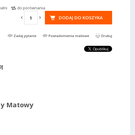
alni
do porównania
DODAJ DO KOSZYKA
Zadaj pytanie
Powiadomienia mailowe
Drukuj
0]
1 038,39 PLN
808670
2 059,02 PLN
DODAJ DO KOSZYKA
ny Matowy