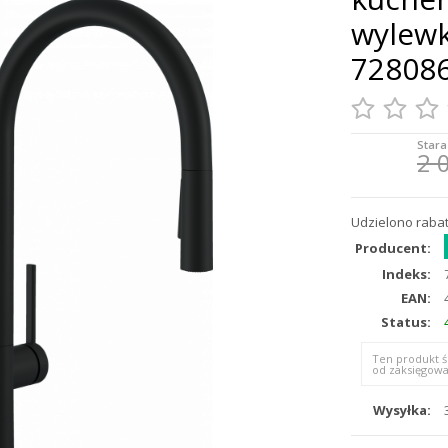
wylewk
72808
Stara
2 
Udzielono rabat
Producent:
Indeks:
EAN:
Status:
Ten produkt ś
od zaksięgowa
Wysyłka: