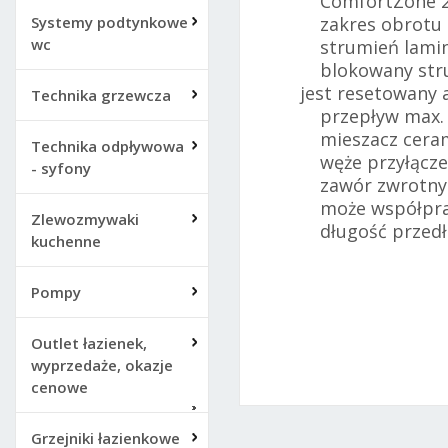
ComfortZone 
Systemy podtynkowe
zakres obrotu 4-
wc
strumień lamin
blokowany strum
jest resetowany
Technika grzewcza
przepływ max. p
mieszacz ceram
Technika odpływowa
węże przyłącze
- syfony
zawór zwrotny
może współprac
Zlewozmywaki
długość przedłu
kuchenne
Pompy
Outlet łazienek,
wyprzedaże, okazje
cenowe
Grzejniki łazienkowe