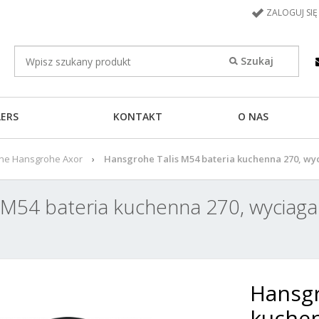
ZALOGUJ SIĘ
LERS
KONTAKT
O NAS
nne Hansgrohe Axor
Hansgrohe Talis M54 bateria kuchenna 270, wy
 M54 bateria kuchenna 270, wyciaga
Hansgr
kuchen