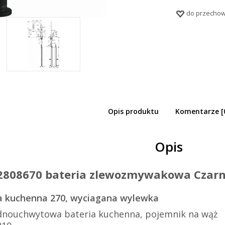
do przechow
Opis produktu
Komentarze [
grohe Talis M54 bateria kuchenna 270,
agana wylewka, 1jet Czarny Matowy 72
Opis
2808670 bateria zlewozmywakowa Czar
ia kuchenna 270, wyciagana wylewka
ednouchwytowa bateria kuchenna, pojemnik na wąż