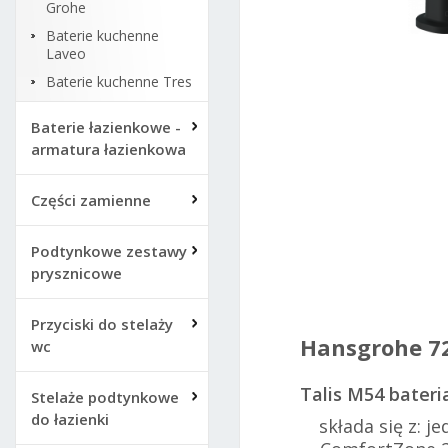
Grohe
Baterie kuchenne
Laveo
Baterie kuchenne Tres
Baterie łazienkowe -
armatura łazienkowa
Części zamienne
Hans
Podtynkowe zestawy
wyci
prysznicowe
Przyciski do stelaży
Hansgrohe 7
wc
Talis M54 bater
Stelaże podtynkowe
do łazienki
składa się z: j