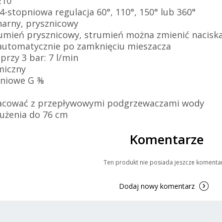
210
stopniowa regulacja 60°, 110°, 150° lub 360°
arny, prysznicowy
ień prysznicowy, strumień można zmienić naciskaj
 automatycznie po zamknięciu mieszacza
rzy 3 bar: 7 l/min
iczny
niowe G ⅜
ować z przepływowymi podgrzewaczami wody
żenia do 76 cm
Komentarze
Ten produkt nie posiada jeszcze komenta
Dodaj nowy komentarz