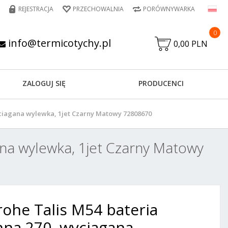
REJESTRACJA
PRZECHOWALNIA
PORÓWNYWARKA
0
info@termicotychy.pl
0,00 PLN
ZALOGUJ SIĘ
PRODUCENCI
ciagana wylewka, 1jet Czarny Matowy 72808670
na wylewka, 1jet Czarny Matowy
ohe Talis M54 bateria
na 270, wyciagana