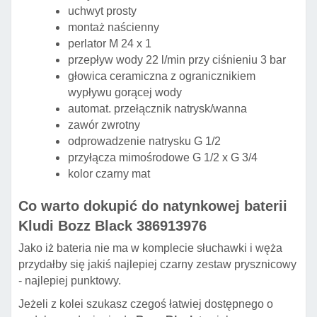
uchwyt prosty
montaż naścienny
perlator M 24 x 1
przepływ wody 22 l/min przy ciśnieniu 3 bar
głowica ceramiczna z ogranicznikiem
wypływu gorącej wody
automat. przełącznik natrysk/wanna
zawór zwrotny
odprowadzenie natrysku G 1/2
przyłącza mimośrodowe G 1/2 x G 3/4
kolor czarny mat
Co warto dokupić do natynkowej baterii
Kludi Bozz Black 386913976
Jako iż bateria nie ma w komplecie słuchawki i węża
przydałby się jakiś najlepiej czarny zestaw prysznicowy
- najlepiej punktowy.
Jeżeli z kolei szukasz czegoś łatwiej dostępnego o