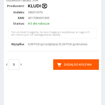
Udzielono rabatu:
50%
Producent:
Indeks:
386913976
EAN:
4017080091909
Status:
4-5 dni robocze
Ten produkt ściągamy na nasz magazyn wysyłkowy w ciągu 4-5
dni roboczych od zaksięgowania wpłaty
Wysyłka:
9,99 PLN (przedpłata) 35,00 PLN (pobranie)
DODAJ DO KOSZYKA