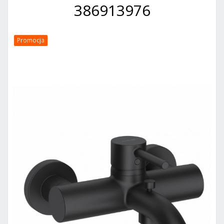
386913976
Promocja