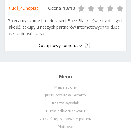
Kludi_PL
napisał:
Ocena:
10/10
Polecamy czarne baterie z serii Bozz Black - świetny design i
jakość, zakupy u naszych partnerów internetowych to duża
oszczędność czasu
Dodaj nowy komentarz
Menu
Mapa strony
Jak kupować w Termico
Koszty wysyłek
Punkt odbioru towaru
Najczęściej zadawane pytania
Płatności