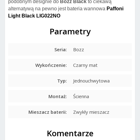
podobnym designie do
Bozz Black
to ciekawą
alternatywą na pewno jest bateria wannowa
Paffoni
Light Black LIG022NO
Parametry
Seria:
Bozz
Wykończenie:
Czarny mat
Typ:
Jednouchwytowa
Montaż:
Ścienna
Mieszacz baterii:
Zwykły mieszacz
Komentarze