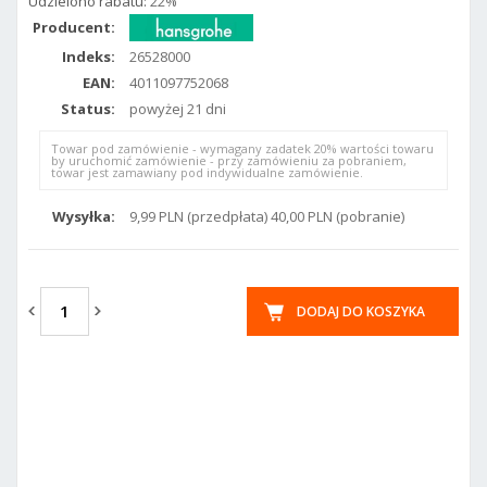
Udzielono rabatu:
22%
Producent:
Indeks:
26528000
EAN:
4011097752068
Status:
powyżej 21 dni
Towar pod zamówienie - wymagany zadatek 20% wartości towaru
by uruchomić zamówienie - przy zamówieniu za pobraniem,
towar jest zamawiany pod indywidualne zamówienie.
Wysyłka:
9,99 PLN (przedpłata) 40,00 PLN (pobranie)
DODAJ DO KOSZYKA