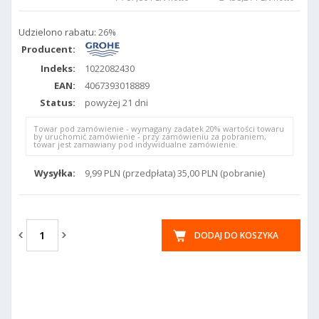
Udzielono rabatu:
26%
Producent:
Indeks:
1022082430
EAN:
4067393018889
Status:
powyżej 21 dni
Towar pod zamówienie - wymagany zadatek 20% wartości towaru
by uruchomić zamówienie - przy zamówieniu za pobraniem,
towar jest zamawiany pod indywidualne zamówienie.
Wysyłka:
9,99 PLN (przedpłata) 35,00 PLN (pobranie)
DODAJ DO KOSZYKA