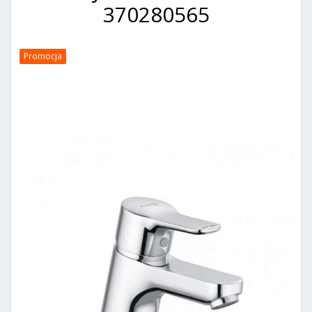
370280565
Promocja