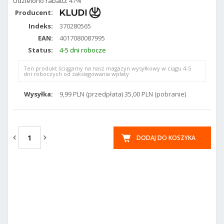
Udzielono rabatu:
47%
Producent:
Indeks:
370280565
EAN:
4017080087995
Status:
4-5 dni robocze
Ten produkt ściągamy na nasz magazyn wysyłkowy w ciągu 4-5
dni roboczych od zaksięgowania wpłaty
Wysyłka:
9,99 PLN (przedpłata) 35,00 PLN (pobranie)
DODAJ DO KOSZYKA