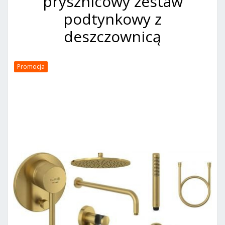
prysznicowy zestaw
podtynkowy z
deszczownicą
Promocja