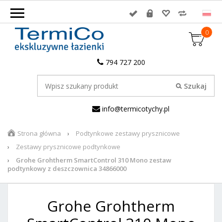
0
794 727 200
info@termicotychy.pl
Strona główna
Podtynkowe zestawy prysznicowe
Zestawy prysznicowe podtynkowe
Grohe Grohtherm SmartControl 310 Mono zestaw
podtynkowy z deszczownica 34866000
Grohe Grohtherm