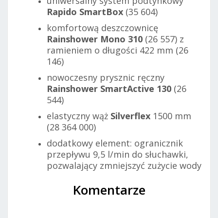
uniwersalny system podtynkowy
Rapido SmartBox
(35 604)
komfortową deszczownicę
Rainshower Mono 310
(26 557) z
ramieniem o długości 422 mm (26
146)
nowoczesny prysznic ręczny
Rainshower SmartActive 130
(26
544)
elastyczny wąż
Silverflex
1500 mm
(28 364 000)
dodatkowy element: ogranicznik
przepływu 9,5 l/min do słuchawki,
pozwalający zmniejszyć zużycie wody
Komentarze