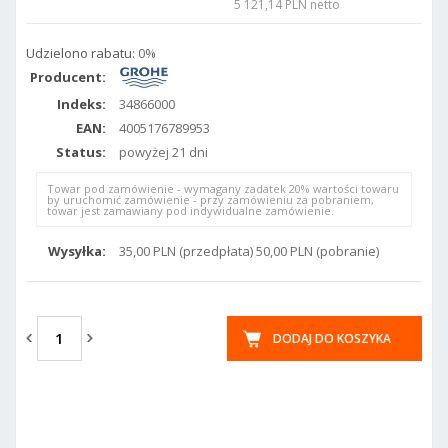
5 121,14 PLN netto
Udzielono rabatu:
0%
Producent:
Indeks:
34866000
EAN:
4005176789953
Status:
powyżej 21 dni
Towar pod zamówienie - wymagany zadatek 20% wartości towaru
by uruchomić zamówienie - przy zamówieniu za pobraniem,
towar jest zamawiany pod indywidualne zamówienie.
Wysyłka:
35,00 PLN (przedpłata) 50,00 PLN (pobranie)
DODAJ DO KOSZYKA