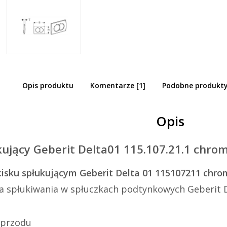
Opis produktu
Komentarze [1]
Podobne produkt
cisk wc UP100 Geberit Delta01 115.107.2
sk
Opis
kujący Geberit Delta01 115.107.21.1 chro
cisku spłukującym Geberit Delta 01 115107211 chro
a spłukiwania w spłuczkach podtynkowych Geberit 
 przodu