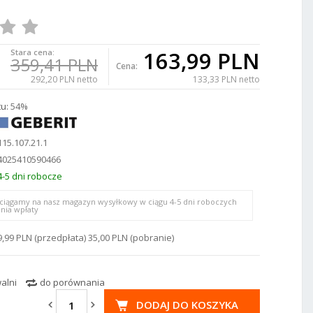
163,99 PLN
Stara cena:
359,41 PLN
Cena:
292,20 PLN netto
133,33 PLN netto
u:
54%
115.107.21.1
4025410590466
4-5 dni robocze
ciągamy na nasz magazyn wysyłkowy w ciągu 4-5 dni roboczych
nia wpłaty
9,99 PLN (przedpłata) 35,00 PLN (pobranie)
alni
do porównania
DODAJ DO KOSZYKA