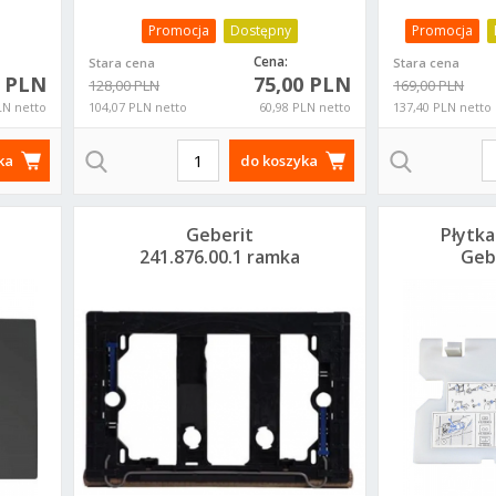
Promocja
Dostępny
Promocja
Cena:
Stara cena
Stara cena
0 PLN
75,00 PLN
128,00 PLN
169,00 PLN
LN netto
104,07 PLN netto
60,98 PLN netto
137,40 PLN netto
ka
do koszyka
Geberit
Płytk
241.876.00.1 ramka
Geb
montażowa do
Basic
przycisków Sigma
24
UP320