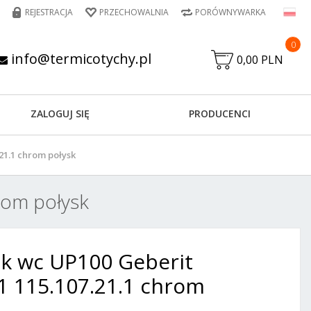
REJESTRACJA
PRZECHOWALNIA
PORÓWNYWARKA
0
info@termicotychy.pl
0,00 PLN
ZALOGUJ SIĘ
PRODUCENCI
21.1 chrom połysk
rom połysk
sk wc UP100 Geberit
1 115.107.21.1 chrom