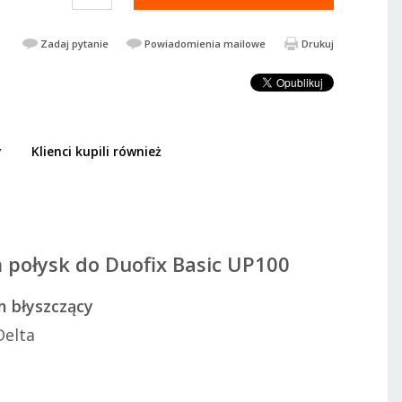
Zadaj pytanie
Powiadomienia mailowe
Drukuj
y
Klienci kupili również
163,99 PLN
1.1 chrom
359,41 PLN
DODAJ DO KOSZYKA
m połysk do Duofix Basic UP100
m błyszczący
Delta