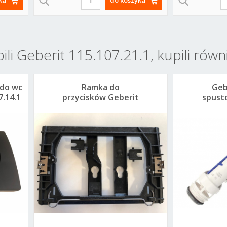
pili Geberit 115.107.21.1, kupili równ
 do wc
Ramka do
Geb
7.14.1
przycisków Geberit
spust
Delta do UP100
g
242.274.00.1
24