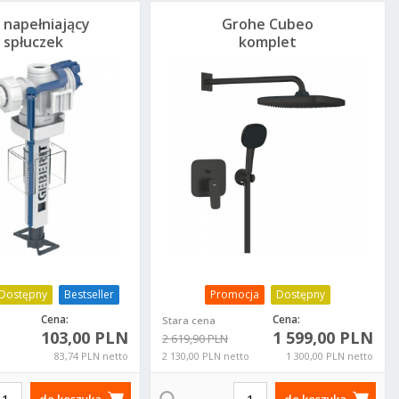
 napełniający
Grohe Cubeo
 spłuczek
komplet
tynkowych
prysznicowy
Geberit
podtynkowy
0.700.00.5
deszczownia 250
1053362430 czarny
mat
Dostępny
Bestseller
Promocja
Dostępny
Cena:
Cena:
Stara cena
103,00 PLN
1 599,00 PLN
2 619,90 PLN
83,74 PLN netto
2 130,00 PLN netto
1 300,00 PLN netto
do koszyka
do koszyka