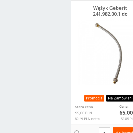
Wężyk Geberit
241.982.00.1 do
spłuczek UP100
Promocja
Na Zamówieni
Cena:
Stara cena
65,0
99,00 PLN
80,49 PLN netto
52,85 P
do koszy