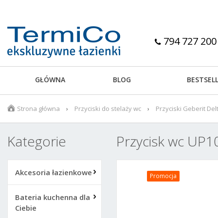
794 727 200
GŁÓWNA
BLOG
BESTSEL
Strona główna
Przyciski do stelaży wc
Przyciski Geberit De
Kategorie
Przycisk wc UP1
Akcesoria łazienkowe
Promocja
Bateria kuchenna dla
Ciebie