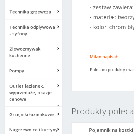
- zestaw zawiera
Technika grzewcza
- materiał: twor
- kolor: chrom bł
Technika odpływowa
- syfony
Zlewozmywaki
kuchenne
Milan
napisał:
Polecam produkty marki
Pompy
Outlet łazienek,
wyprzedaże, okazje
cenowe
Produkty poleca
Grzejniki łazienkowe
Nagrzewnice i kurtyny
Pojemnik na kostki