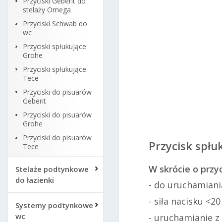
Przyciski Geberit do
stelaży Omega
Przyciski Schwab do
wc
Przyciski spłukujące
Grohe
Przyciski spłukujące
Tece
Przy
Przyciski do pisuarów
poły
Geberit
Przyciski do pisuarów
Grohe
Przyciski do pisuarów
Przycisk spłu
Tece
W skrócie o przy
Stelaże podtynkowe
do łazienki
- do uruchamiani
- siła nacisku <20
Systemy podtynkowe
wc
- uruchamianie z