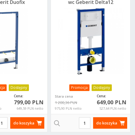
erit Duofix
wc Geberit Delta12
ic UP100 do
UP100 ze
 111.534.00.2
wspornikami
111170001
cja
Dostępny
Promocja
Dostępny
Cena:
Cena:
Stara cena
799,00 PLN
649,00 PLN
1 200,36 PLN
o
649,59 PLN netto
975,90 PLN netto
527,64 PLN netto
do koszyka
do koszyka