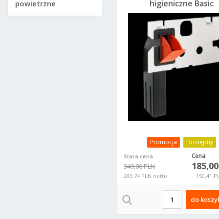
higieniczne Basic
powietrzne
Fresh Delta SP100
Promocja
Dostępny
Cena:
Stara cena
185,0
349,00 PLN
283,74 PLN netto
150,41 P
do koszy