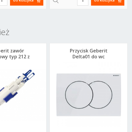
ież
erit zawór
Przycisk Geberit
owy typ 212 z
Delta01 do wc
niazdem
Up100 biały
4.820.00.1
115.107.11.1