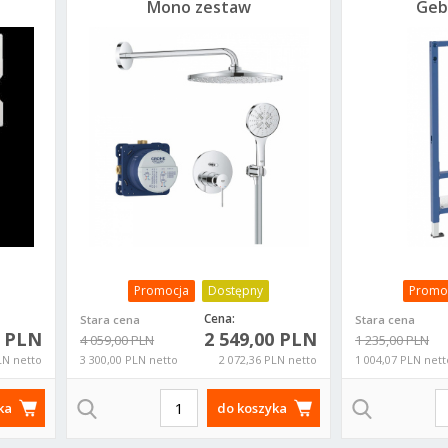
Mono zestaw
Geb
podtynkowy
Bas
25287000 chrom
bidetu
Promocja
Dostępny
Promo
Cena:
Stara cena
Stara cena
0 PLN
2 549,00 PLN
4 059,00 PLN
1 235,00 PLN
LN netto
3 300,00 PLN netto
2 072,36 PLN netto
1 004,07 PLN nett
ka
do koszyka