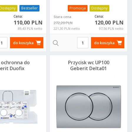
Dostępny
Bestseller
Promocja
Dostępny
Cena:
Cena:
Stara cena
110,00 PLN
120,00 PLN
272,20 PLN
89,43 PLN netto
221,30 PLN netto
97,56 PLN netto
do koszyka
do koszyka
a ochronna do
Przycisk wc UP100
erit Duofix
Geberit Delta01
 Delta UP100
chrom mat
1.343.00.1
115.107.46.1