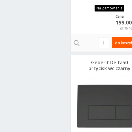
Na Zamówienie
Cena:
199,0
161,79 P
do koszy
Geberit Delta50
przycisk wc czarny
mat do UP100
115.119.14.1