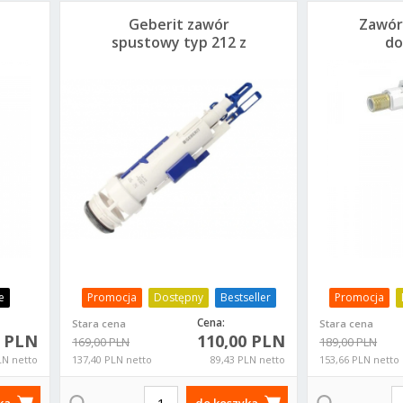
Geberit zawór
Zawór
spustowy typ 212 z
do
gniazdem
pod
244.820.00.1
24
e
Promocja
Dostępny
Bestseller
Promocja
Cena:
Stara cena
Stara cena
0 PLN
110,00 PLN
169,00 PLN
189,00 PLN
LN netto
137,40 PLN netto
89,43 PLN netto
153,66 PLN netto
ka
do koszyka