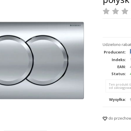
Udzielono rabat
Producent:
Indeks:
EAN:
Status:
Ten produkt ś
od zaksięgowa
Wysyłka:
do przechow