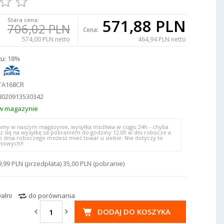
571,88 PLN
Stara cena:
706,02 PLN
Cena:
574,00 PLN netto
464,94 PLN netto
u:
18%
TA168CR
8020913530342
w magazynie
my w naszym magazynie, wysyłka możliwa w ciągu 24h - chyba
z się na wysyłkę za pobraniem do godziny 12.00 w dni robocze a
o dnia roboczego możesz mieć towar u siebie. Nie dotyczy to
etowych!!
9,99 PLN (przedpłata) 35,00 PLN (pobranie)
alni
do porównania
DODAJ DO KOSZYKA