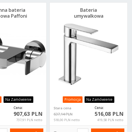
nna bateria
Bateria
owa Paffoni
umywalkowa
go TA022CR
Paffoni Tango
TA071CR bez korka
Na Zamówienie
Promocja
Na Zamówienie
Cena:
Cena:
Stara cena
907,63 PLN
516,08 PLN
637,14 PLN
737,91 PLN netto
518,00 PLN netto
419,58 PLN netto