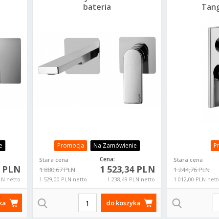
bateria
Tan
podtynkowa Paffoni
po
Tango z wylewką L-
w
240 TA106CR70
e
Promocja
Na Zamówienie
P
Cena:
Stara cena
Stara cena
9 PLN
1 523,34 PLN
1 880,67 PLN
1 244,76 PLN
LN netto
1 529,00 PLN netto
1 238,49 PLN netto
1 012,00 PLN nett
ka
do koszyka