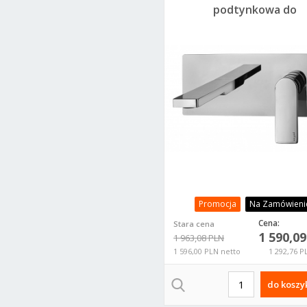
podtynkowa do
umywalki Paffoni
Tango TA106CR
L240
Promocja
Na Zamówieni
Cena:
Stara cena
1 590,0
1 963,08 PLN
1 596,00 PLN netto
1 292,76 P
do koszy