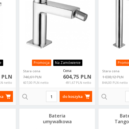
e
Promocja
Na Zamówienie
Promo
Cena:
Stara cena
Stara cena
4 PLN
604,75 PLN
746,61 PLN
1 038,12 PLN
LN netto
607,00 PLN netto
491,67 PLN netto
844,00 PLN netto
ka
do koszyka
Bateria
Bate
umywalkowa
Tango
Paffoni Tango
um