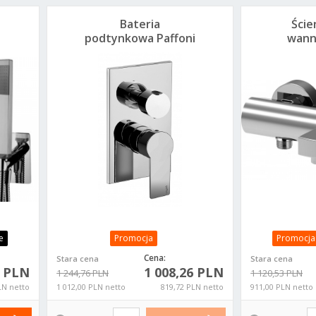
Bateria
Ście
podtynkowa Paffoni
wann
Tango 3 drożna
Tan
TA019CR
e
Promocja
Promocja
Cena:
Stara cena
Stara cena
6 PLN
1 008,26 PLN
1 244,76 PLN
1 120,53 PLN
LN netto
1 012,00 PLN netto
819,72 PLN netto
911,00 PLN netto