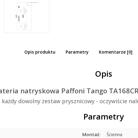
Opis produktu
Parametry
Komentarze [0]
ria prysznicowa Paffoni Tango TA168CR
Opis
teria natryskowa Paffoni Tango TA168C
e każdy dowolny zestaw prysznicowy - oczywiście na
Parametry
Montaż:
Ścienna