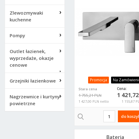
Paffoni Tango L150
TA104CR
Zlewozmywaki
kuchenne
Pompy
Outlet łazienek,
wyprzedaże, okazje
cenowe
Promocja
Na Zamówieni
Grzejniki łazienkowe
Cena:
Stara cena
1 421,7
1 755,21 PLN
Nagrzewnice i kurtyny
1 427,00 PLN netto
1 155,87 P
powietrzne
do koszy
Bateria