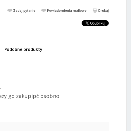
Zadaj pytanie
Powiadomienia mailowe
Drukuj
Podobne produkty
571,88 PLN
706,02 PLN
DODAJ DO KOSZYKA
R
leży go zakupipć osobno.