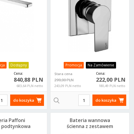
cja
Dostępny
Promocja
Na Zamówienie
Cena:
Cena:
Stara cena
840,88 PLN
222,00 PLN
299,00 PLN
683,64 PLN netto
243,09 PLN netto
180,49 PLN netto
do koszyka
do koszyka
ria Paffoni
Bateria wannowa
 podtynkowa
ścienna z zestawem
ywalkowa
Paffoni Tango