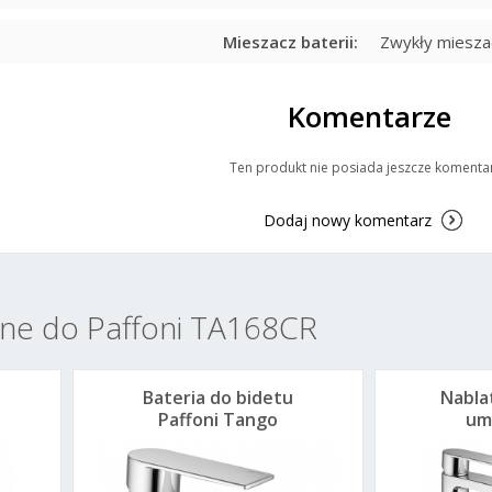
Mieszacz baterii:
Zwykły miesza
Komentarze
Ten produkt nie posiada jeszcze komenta
Dodaj nowy komentarz
ne do Paffoni TA168CR
Bateria do bidetu
Nabla
Paffoni Tango
um
TA131KCR z klik
Paf
klakiem