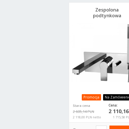
Zespolona
podtynkowa
bateria wannowa
Paffoni Tango
TA001CR
Promocja
Na Zamówieni
Cena:
Stara cena
2 110,1
2 605,14 PLN
2 118,00 PLN netto
1 715,58 P