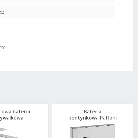
cz
rzy
towa bateria
Bateria
ywalkowa
podtynkowa Paffoni
foni Tango
Tango do 1
TA081CR
odbiornika TA010CR