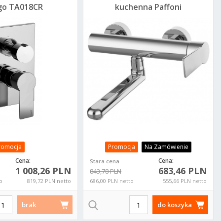
go TA018CR
kuchenna Paffoni
dtynkowa
Tango TA161CR
annowa
romocja
Promocja
Na Zamówienie
Cena:
Cena:
Stara cena
1 008,26 PLN
683,46 PLN
843,78 PLN
o
819,72 PLN netto
686,00 PLN netto
555,66 PLN netto
brak
do koszyka