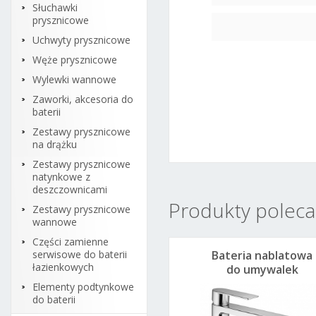
Słuchawki
prysznicowe
Uchwyty prysznicowe
Węże prysznicowe
Wylewki wannowe
Zaworki, akcesoria do
baterii
Zestawy prysznicowe
na drążku
Zestawy prysznicowe
natynkowe z
deszczownicami
Produkty poleca
Zestawy prysznicowe
wannowe
Części zamienne
serwisowe do baterii
Bateria nablatowa
łazienkowych
do umywalek
Paffoni Tango
Elementy podtynkowe
TA081KCR z klik-
do baterii
klakiem