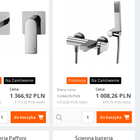
5CR70 L-200
TA023CR
Na Zamówienie
Promocja
Na Zamówienie
Cena:
Cena:
Stara cena
1 366,92 PLN
1 008,26 PLN
1 244,76 PLN
o
1 111,32 PLN netto
1 012,00 PLN netto
819,72 PLN netto
do koszyka
do koszyka
ria Paffoni
Ścienna bateria