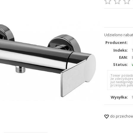
Udzielono rabat
Producent:
Indeks:
EAN:
Status:
Towar posiada
że zdecydujes
już następneg
przesyłek pal
Wysyłka:
do przechow