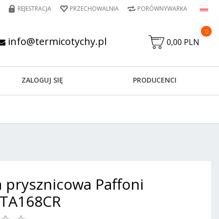
REJESTRACJA
PRZECHOWALNIA
PORÓWNYWARKA
0
info@termicotychy.pl
0,00 PLN
ZALOGUJ SIĘ
PRODUCENCI
a prysznicowa Paffoni
 TA168CR