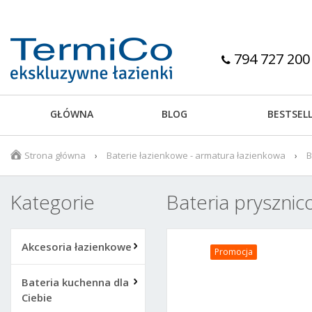
794 727 200
GŁÓWNA
BLOG
BESTSEL
Strona główna
Baterie łazienkowe - armatura łazienkowa
B
Kategorie
Bateria pryszni
Akcesoria łazienkowe
Promocja
Bateria kuchenna dla
Ciebie