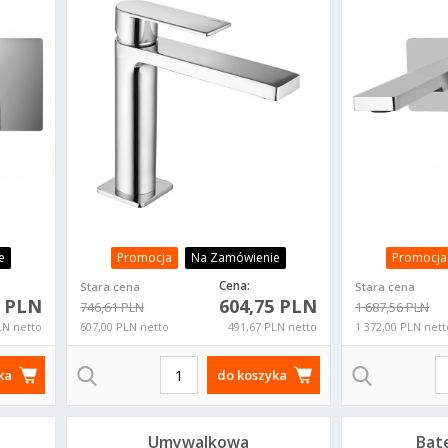
TA071KCR z klik-
TA10
klakiem
e
Promocja
Na Zamówienie
Promocja
Cena:
Stara cena
Stara cena
2 PLN
604,75 PLN
746,61 PLN
1 687,56 PLN
LN netto
607,00 PLN netto
491,67 PLN netto
1 372,00 PLN nett
ka
do koszyka
Umywalkowa
Bate