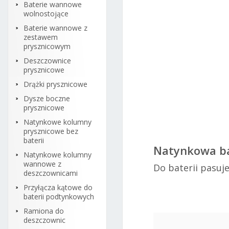
Baterie wannowe
wolnostojące
Baterie wannowe z
zestawem
prysznicowym
Deszczownice
prysznicowe
Drążki prysznicowe
Bate
Dysze boczne
prysznicowe
Natynkowe kolumny
prysznicowe bez
baterii
Natynkowa ba
Natynkowe kolumny
wannowe z
Do baterii pasuj
deszczownicami
Przyłącza kątowe do
baterii podtynkowych
Ramiona do
deszczownic