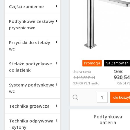
Części zamienne
Podtynkowe zestawy
prysznicowe
Przyciski do stelaży
wc
Stelaże podtynkowe
Promocja
Na Zamówieni
do łazienki
Cena:
Stara cena
930,5
1 148,82 PLN
934,00 PLN netto
756,54 P
Systemy podtynkowe
wc
do koszy
Technika grzewcza
Podtynkowa
Technika odpływowa
bateria
- syfony
umywalkowa