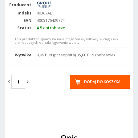
Producent:
Indeks:
40367AL1
EAN:
4005176429774
Status:
4-5 dni robocze
Ten produkt ściągamy na nasz magazyn wysyłkowy w ciągu 4-5
dni roboczych od zaksięgowania wpłaty
Wysyłka:
9,99 PLN (przedpłata) 35,00 PLN (pobranie)
DODAJ DO KOSZYKA
Opis