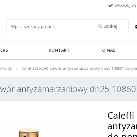
ZALOGUJ SIĘ
LERS
KONTAKT
O NAS
ia wody
Caleffi iStop® zawór antyzamarzaniowy dn25 108601 do po
zawór antyzamarzaniowy dn25 10860
Caleff
antyza
do pom