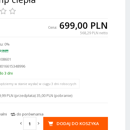
699,00 PLN
Cena:
568,29 PLN netto
u:
0%
108601
8016615348996
do 3 dni
ędziemy w stanie wysłać w ciągu 3 dni roboczych
9,99 PLN (przedpłata) 35,00 PLN (pobranie)
alni
do porównania
DODAJ DO KOSZYKA