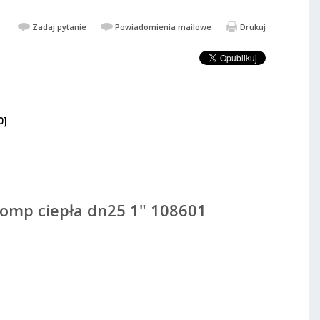
Zadaj pytanie
Powiadomienia mailowe
Drukuj
0]
699,00 PLN
5 108601
DODAJ DO KOSZYKA
omp ciepła dn25 1" 108601