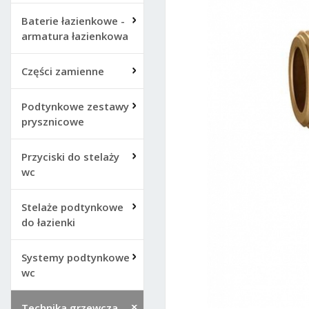
Baterie łazienkowe -
armatura łazienkowa
Części zamienne
Podtynkowe zestawy
prysznicowe
Przyciski do stelaży
wc
Stelaże podtynkowe
do łazienki
Systemy podtynkowe
wc
Technika grzewcza