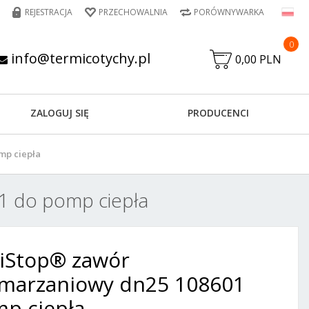
REJESTRACJA
PRZECHOWALNIA
PORÓWNYWARKA
0
info@termicotychy.pl
0,00 PLN
ZALOGUJ SIĘ
PRODUCENCI
mp ciepła
1 do pomp ciepła
i iStop® zawór
marzaniowy dn25 108601
p ciepła