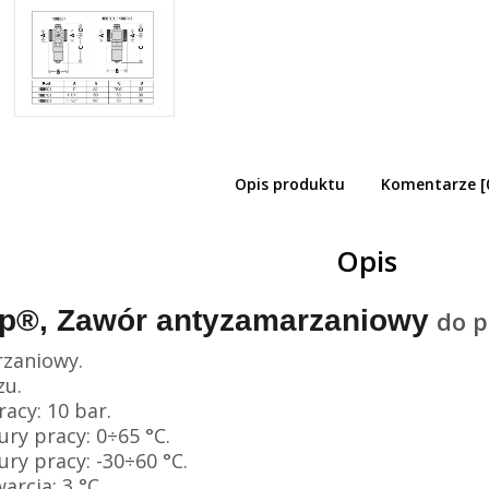
Opis produktu
Komentarze [
ffi iStop® zawór antyzamarzaniowy dn2
omp ciepła
Opis
top®, Zawór antyzamarzaniowy
do p
zaniowy.
zu.
racy: 10 bar.
ry pracy: 0÷65 °C.
ry pracy: -30÷60 °C.
rcia: 3 °C.