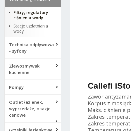
Filtry, regulatory
ciśnienia wody
Stacje uzdatniania
wody
Technika odpływowa
- syfony
Cale
do p
Zlewozmywaki
kuchenne
Callefi iS
Pompy
Zawór antyzamar
Outlet łazienek,
Korpus z mosiąd
wyprzedaże, okazje
Maks. ciśnienie p
cenowe
Zakres temperatu
Zakres temperatu
Temperatura otwa
Grzejniki łazienkowe