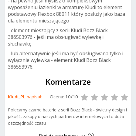
- na pewno jeśli myślisz o kompleksowym
wyposażeniu łazienki w armaturę Kludi to element
podstawowy Flexbox 88011 który posłuży jako baza
dla elementu mieszającego
- element mieszający z serii Kludi Bozz Black
386503976 - jeśli ma obsługiwać wylewkę i
słuchawkę
- lub alternatywnie jeśli ma być obsługiwana tylko i
wyłącznie wylewka - element Kludi Bozz Black
386553976.
Komentarze
Kludi_PL
napisał:
Ocena:
10/10
Polecamy czarne baterie z serii Bozz Black - świetny design i
jakość, zakupy u naszych partnerów internetowych to duża
oszczędność czasu
Dodaj nowy komentarz