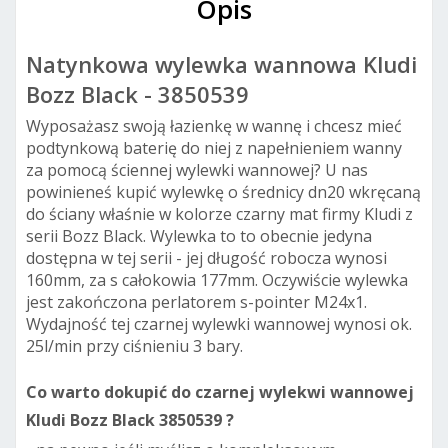
Opis
Natynkowa wylewka wannowa Kludi
Bozz Black - 3850539
Wyposażasz swoją łazienkę w wannę i chcesz mieć
podtynkową baterię do niej z napełnieniem wanny
za pomocą ściennej wylewki wannowej? U nas
powinieneś kupić wylewkę o średnicy dn20 wkręcaną
do ściany właśnie w kolorze czarny mat firmy Kludi z
serii Bozz Black. Wylewka to to obecnie jedyna
dostępna w tej serii - jej długość robocza wynosi
160mm, za s całokowia 177mm. Oczywiście wylewka
jest zakończona perlatorem s-pointer M24x1.
Wydajność tej czarnej wylewki wannowej wynosi ok.
25l/min przy ciśnieniu 3 bary.
Co warto dokupić do czarnej wylekwi wannowej
Kludi Bozz Black 3850539 ?