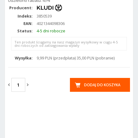
Udzielono rabatu:
45%
Producent:
Indeks:
3850539
EAN:
4021344098306
Status:
4-5 dni robocze
Ten produkt ściągamy na nasz magazyn wysyłkowy w ciągu 4-5
dni roboczych od zaksięgowania wpłaty
Wysyłka:
9,99 PLN (przedpłata) 35,00 PLN (pobranie)
DODAJ DO KOSZYKA