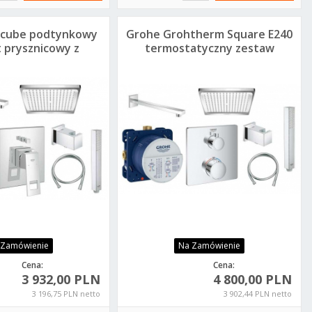
ocube podtynkowy
Grohe Grohtherm Square E240
 prysznicowy z
termostatyczny zestaw
zownicą E240
podtynkowy
 Zamówienie
Na Zamówienie
Cena:
Cena:
3 932,00 PLN
4 800,00 PLN
3 196,75 PLN netto
3 902,44 PLN netto