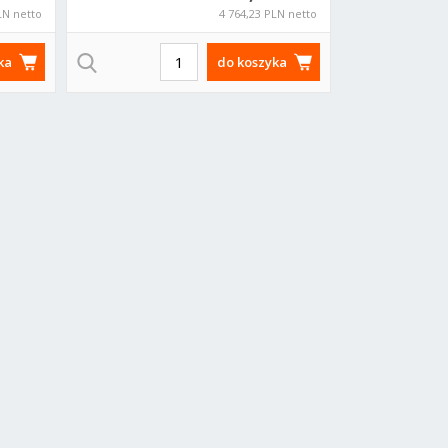
LN netto
4 764,23 PLN netto
ka
do koszyka