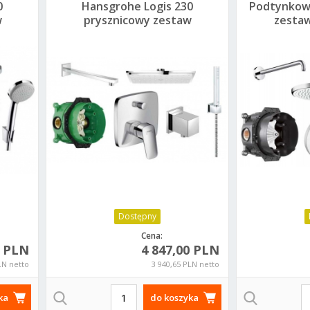
0
Hansgrohe Logis 230
Podtynkow
w
prysznicowy zestaw
zestaw
nicą
podtynkowy
Sho
Dostępny
Cena:
0 PLN
4 847,00 PLN
LN netto
3 940,65 PLN netto
ka
do koszyka