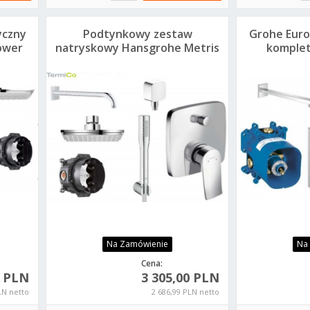
yczny
Podtynkowy zestaw
Grohe Eur
ower
natryskowy Hansgrohe Metris
komplet
E 150
deszc
Na Zamówienie
Na
Cena:
0 PLN
3 305,00 PLN
LN netto
2 686,99 PLN netto