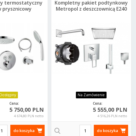
y termostatyczny
Kompletny pakiet podtynkowy
 prysznicowy
Metropol z deszczownicą E240
werselect
Dostępny
Na Zamówienie
Cena:
Cena:
5 750,00 PLN
5 555,00 PLN
4 674,80 PLN netto
4 516,26 PLN netto
do koszyka
do koszyka