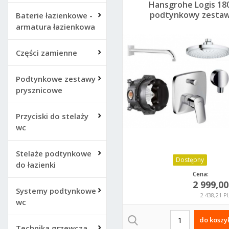
Hansgrohe Logis 18
podtynkowy zesta
Baterie łazienkowe -
prysznicowy z deszczow
armatura łazienkowa
Części zamienne
Podtynkowe zestawy
prysznicowe
Przyciski do stelaży
wc
Stelaże podtynkowe
Dostępny
do łazienki
Cena:
2 999,0
Systemy podtynkowe
2 438,21 P
wc
do koszy
Technika grzewcza