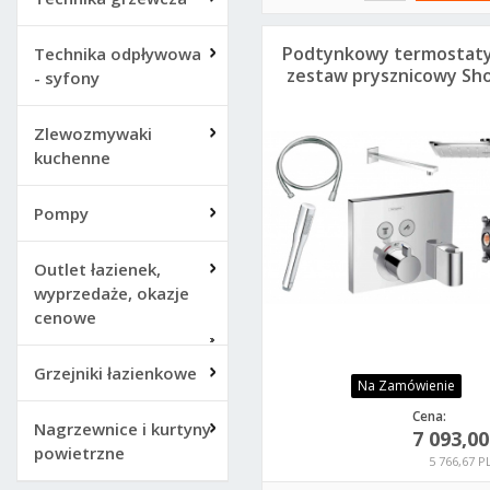
Podtynkowy termostat
Technika odpływowa
zestaw prysznicowy Sh
- syfony
Zlewozmywaki
kuchenne
Pompy
Outlet łazienek,
wyprzedaże, okazje
cenowe
Grzejniki łazienkowe
Na Zamówienie
Cena:
Nagrzewnice i kurtyny
7 093,0
powietrzne
5 766,67 P