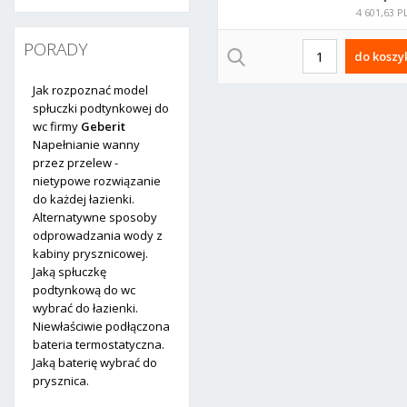
4 601,63 P
PORADY
do koszy
Jak rozpoznać model
spłuczki podtynkowej do
wc firmy
Geberit
Napełnianie wanny
przez przelew -
nietypowe rozwiązanie
do każdej łazienki.
Alternatywne sposoby
odprowadzania wody z
kabiny prysznicowej.
Jaką spłuczkę
podtynkową do wc
wybrać do łazienki.
Niewłaściwie podłączona
bateria termostatyczna.
Jaką baterię wybrać do
prysznica.