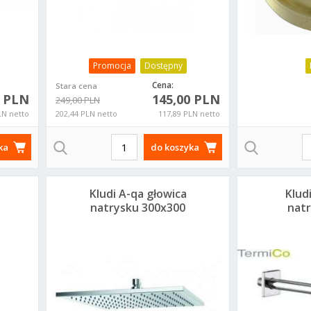
Promocja
Dostępny
Cena:
Stara cena
0 PLN
145,00 PLN
249,00 PLN
LN netto
202,44 PLN netto
117,89 PLN netto
ka
do koszyka
Kludi A-qa głowica
Klud
natrysku 300x300
natr
644300500
6