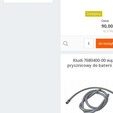
Dostępny
Cena:
90,0
73,17 P
do koszy
Kludi 7680400-00 wą
prysznicowy do baterii 3
otworowych