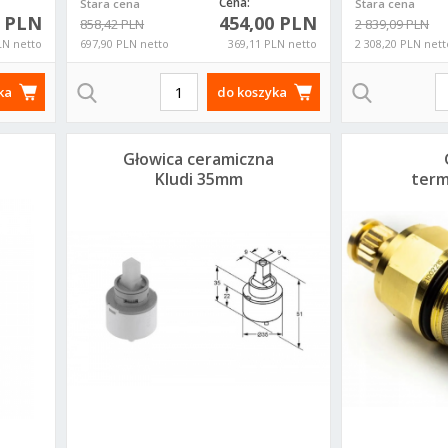
Cena:
Stara cena
Stara cena
0 PLN
454,00 PLN
858,42 PLN
2 839,09 PLN
LN netto
697,90 PLN netto
369,11 PLN netto
2 308,20 PLN nett
Grohe 22045000
Grohe 22043000
Grohe 22041MS1
G
ka
do koszyka
zaworek katowy
zaworek katowy
zaworek katowy
220
pod baterie
pod baterie
pod baterie
zawore
1/2x3/8xm10
1/2x1/2 chrom
1/2x1/2 satin
pod 
Głowica ceramiczna
chrom
steel
1/2x1
Kludi 35mm
term
sgr
7560500-00 do
Klud
baterii
46,74 PLN
44,03 PLN
295,20 PLN
295,
38,00
35,80
240,00
24
PLN
PLN
PLN
P