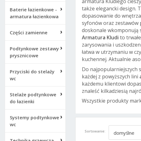
armatura Kludiego cieszy
także elegancki design. 
Baterie łazienkowe -
dopasowanie do wnętrza i
armatura łazienkowa
syfonów oraz zestawów pr
doskonale wkomponują si
Części zamienne
Armatura Kludi
to trwał
zarysowania i uszkodzeni
Podtynkowe zestawy
łatwa w utrzymaniu w czy
prysznicowe
kuchennej. Aktualnie as
Do najpopularniejszych ser
Przyciski do stelaży
każdej z powyższych lini
wc
każdemu klientowi dopas
znaleść kilkadziesią naj
Stelaże podtynkowe
Wszystkie produkty mark
do łazienki
Systemy podtynkowe
wc
Sortowanie:
domyślne
Technika grzewcza