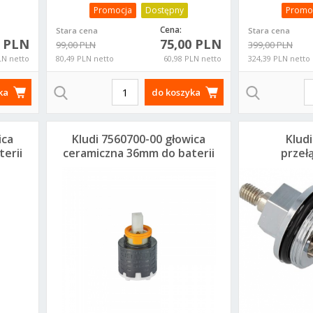
Promocja
Dostępny
Promo
Cena:
Stara cena
Stara cena
5 PLN
75,00 PLN
99,00 PLN
399,00 PLN
LN netto
80,49 PLN netto
60,98 PLN netto
324,39 PLN netto
ka
do koszyka
ica
Kludi 7560700-00 głowica
Klud
erii
ceramiczna 36mm do baterii
przełą
Ameo
po