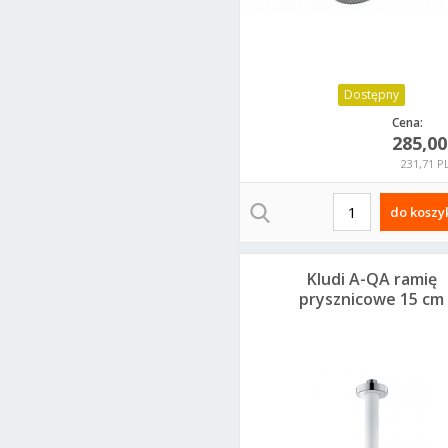
Dostępny
Cena:
285,0
231,71 P
do koszy
Kludi A-QA ramię
prysznicowe 15 cm
sufitowe
biały/chrom
6651591-00