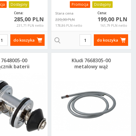
cja
Dostępny
Promocja
Dostępny
Cena:
Cena:
Stara cena
285,00 PLN
199,00 PLN
220,00 PLN
231,71 PLN netto
178,86 PLN netto
161,79 PLN netto
do koszyka
do koszyka
i 7648005-00
Kludi 7668305-00
cznik baterii
metalowy wąż
dtynkowej
prysznicowy do
baterii 3 i 4
otworowych