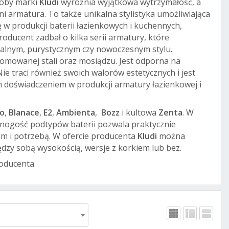
oby marki
Kludi
wyróżnia wyjątkowa wytrzymałość, a
ni armatura. To także unikalna stylistyka umożliwiająca
ię w produkcji baterii łazienkowych i kuchennych,
ducent zadbał o kilka serii armatury, które
alnym, purystycznym czy nowoczesnym stylu.
romowanej stali oraz mosiądzu. Jest odporna na
ie traci również swoich walorów estetycznych i jest
im doświadczeniem w produkcji armatury łazienkowej i
o
,
Blanace
,
E2
,
Ambienta
,
Bozz
i kultowa
Zenta
. W
. Mnogość podtypów baterii pozwala praktycznie
m i potrzebą. W ofercie producenta
Kludi
można
ędzy sobą wysokością, wersje z korkiem lub bez.
roducenta.