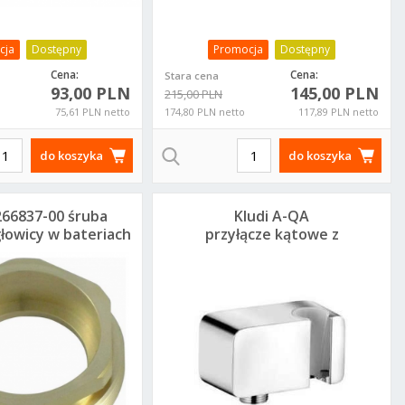
cja
Dostępny
Promocja
Dostępny
Cena:
Cena:
Stara cena
93,00 PLN
145,00 PLN
215,00 PLN
75,61 PLN netto
174,80 PLN netto
117,89 PLN netto
do koszyka
do koszyka
266837-00 śruba
Kludi A-QA
łowicy w bateriach
przyłącze kątowe z
owych do 88011
uchwytem
655600500