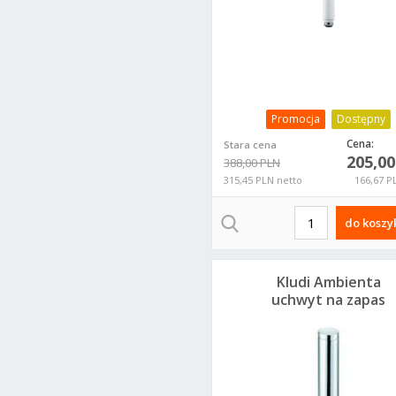
Promocja
Dostępny
Cena:
Stara cena
205,0
388,00 PLN
315,45 PLN netto
166,67 P
do koszy
Kludi Ambienta
uchwyt na zapas
5397205