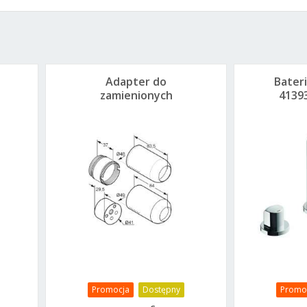
a
Adapter do
Bater
zamienionych
4139
przyłączy wody do
um
88011 Kludi
745800000
Promocja
Dostępny
Promo