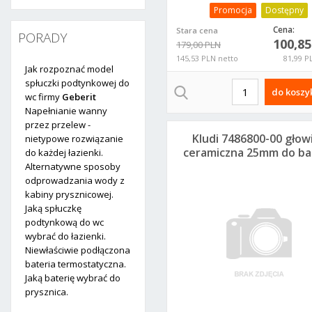
Promocja
Dostępny
Cena:
Stara cena
PORADY
100,8
179,00 PLN
145,53 PLN netto
81,99 P
Jak rozpoznać model
spłuczki podtynkowej do
do koszy
wc firmy
Geberit
Napełnianie wanny
przez przelew -
Kludi 7486800-00 głow
nietypowe rozwiązanie
ceramiczna 25mm do bat
do każdej łazienki.
kuchennych Zenta
Alternatywne sposoby
odprowadzania wody z
kabiny prysznicowej.
Jaką spłuczkę
podtynkową do wc
wybrać do łazienki.
Niewłaściwie podłączona
bateria termostatyczna.
Jaką baterię wybrać do
prysznica.