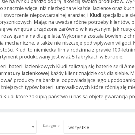
 się na rynku bardzo dobrą jakością swoich produktów.
Wyr
To znacznie więcej niż niezbędna w każdej łazience oraz kuch
 stworzenie niepowtarzalnej aranżacji.
Kludi
specjalizuje s
ysznicowych. Mając na uwadze różne potrzeby klientów, pro
ę we wnętrza urządzone zarówno w klasycznym, jak rustyk
e rozwiązania na długie lata. Wykonana została bowiem z ch
a mechaniczne, a także nie niszczeje pod wpływem wilgoci. N
stości. Kludi to niemiecka firma rodzinna z prawie 100-letn
ortyment produkowany jest w aż 5 fabrykach w Europie.
ii baterii łazienkowych Kludi zaliczają się baterie serii
Ame
armatury łazienkowej
każdy klient znajdzie coś dla siebie
ować produkty najbardziej odpowiadające jego upodobanio
różniejszych typów baterii umywalkowych które różnią się mi
i Kludi które zakupią państwo u nas są objęte gwarancją p
Kategorie:
wszystkie