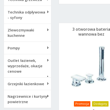
Technika odpływowa
- syfony
3 otworowa bateri
Zlewozmywaki
wannowa bez
kuchenne
wylewki Kludi E2
Pompy
Outlet łazienek,
wyprzedaże, okazje
cenowe
Grzejniki łazienkowe
Nagrzewnice i kurtyny
powietrzne
Promocja
Dostępny