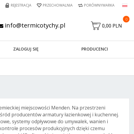
REJESTRACJA
PRZECHOWALNIA
PORÓWNYWARKA
0
info@termicotychy.pl
0,00 PLN
ZALOGUJ SIĘ
PRODUCENCI
iemieckiej miejscowości Menden. Na przestrzeni
k wśród producentów armatury łazienkowej i kuchennej.
nkowe, systemy odpływowe do umywalek, wanien i
 kontrole procesów produkcyjnych dzięki czemu