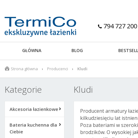
794 727 200
GŁÓWNA
BLOG
BESTSEL
Strona główna
Producenci
Kludi
Kategorie
Kludi
Akcesoria łazienkowe
Producent armatury łazie
kilkudziesięciu lat istn
Bateria kuchenna dla
Poza bateriami w szerok
Ciebie
brodzików. O wysokiej ja