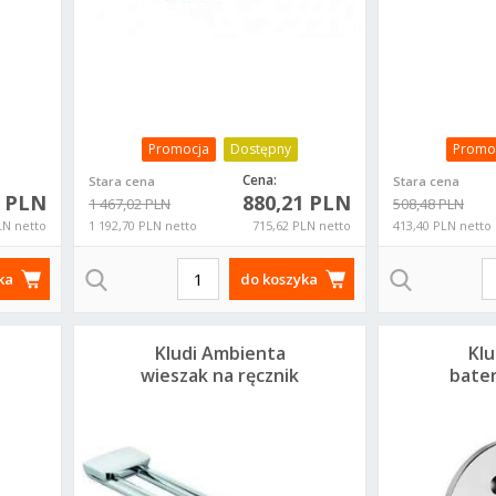
Promocja
Dostępny
Promo
Cena:
Stara cena
Stara cena
0 PLN
880,21 PLN
1 467,02 PLN
508,48 PLN
LN netto
1 192,70 PLN netto
715,62 PLN netto
413,40 PLN netto
ka
do koszyka
Kludi Ambienta
Klu
wieszak na ręcznik
bate
5397705
po
5