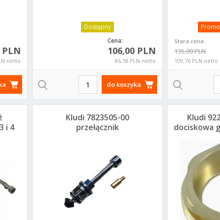
Dostępny
Promo
Cena:
Stara cena
0 PLN
106,00 PLN
135,00 PLN
LN netto
86,18 PLN netto
109,76 PLN netto
ka
do koszyka
ż
Kludi 7823505-00
Kludi 92
 i 4
przełącznik
dociskowa g
ciśnieniowy do
podtynk
baterii
podtynkowych