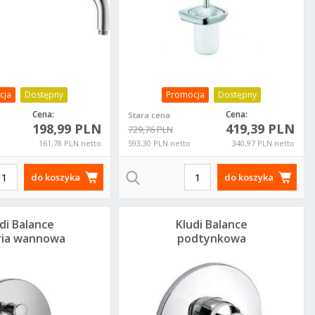
cja
Dostępny
Promocja
Dostępny
Cena:
Cena:
Stara cena
198,99 PLN
419,39 PLN
729,76 PLN
161,78 PLN netto
593,30 PLN netto
340,97 PLN netto
do koszyka
do koszyka
di Balance
Kludi Balance
ria wannowa
podtynkowa
dtynkowa
bateria wannowa
26570575
526500575