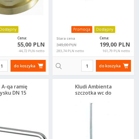
Dostępny
Promocja
Dostępny
Cena:
Cena:
Stara cena
55,00 PLN
199,00 PLN
349,00 PLN
44,72 PLN netto
283,74 PLN netto
161,79 PLN netto
do koszyka
do koszyka
i A-qa ramię
Kludi Ambienta
ysku DN 15
szczotka wc do
65340500
łazienki