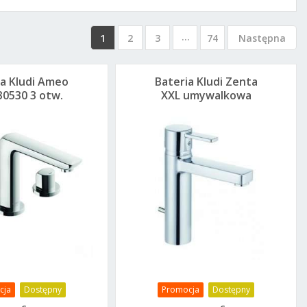
...
1
2
3
74
Następna
ia Kludi Ameo
Bateria Kludi Zenta
30530 3 otw.
XXL umywalkowa
ywalkowa
382640575
cja
Dostępny
Promocja
Dostępny