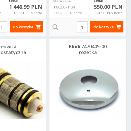
Cena:
Cena:
Stara cena
1 446,99 PLN
550,00 PLN
1 802,07 PLN
o
1 176,41 PLN netto
1 465,10 PLN netto
447,15 PLN netto
rohe
Grohe 22041GN0
Grohe 22041GL0
Grohe 22041
do koszyka
do koszyka
41MG1
zaworek katowy
zaworek katowy
zaworek kat
k katowy
pod baterie
pod baterie
pod bateri
baterie
1/2x1/2 brushed
1/2x1/2 cool
1/2x1/2 war
Głowica
Kludi 7470405-00
/2 satin
cool sunrise
sunrise
sunset
ostatyczna
rozetka
aphite
i 7370800-00
podtynkowej
baterii wannowej
Zenta Bozz
20 PLN
340,71 PLN
319,80 PLN
319,80 P
0,00
277,00
260,00
260,00
LN
PLN
PLN
PLN