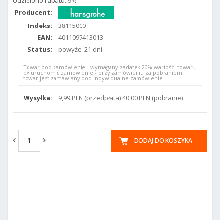
Udzielono rabatu:
9%
Producent:
Indeks:
38115000
EAN:
4011097413013
Status:
powyżej 21 dni
Towar pod zamówienie - wymagany zadatek 20% wartości towaru
by uruchomić zamówienie - przy zamówieniu za pobraniem,
towar jest zamawiany pod indywidualne zamówienie.
Wysyłka:
9,99 PLN (przedpłata) 40,00 PLN (pobranie)
DODAJ DO KOSZYKA