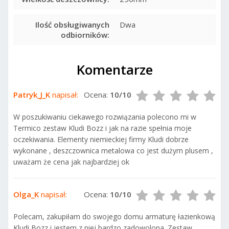
Ilość obsługiwanych
Dwa
odbiorników:
Komentarze
Patryk_J_K
napisał:
Ocena:
10/10
W poszukiwaniu ciekawego rozwiązania polecono mi w
Termico zestaw Kludi Bozz i jak na razie spełnia moje
oczekiwania. Elementy niemieckiej firmy Kludi dobrze
wykonane , deszczownica metalowa co jest dużym plusem ,
uważam że cena jak najbardziej ok
Olga_K
napisał:
Ocena:
10/10
Polecam, zakupiłam do swojego domu armaturę łazienkową
Kludi Bozz i jestem z niej bardzo zadowolona. Zestaw