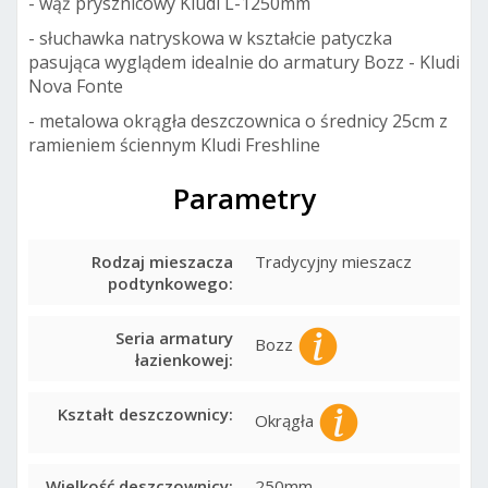
- wąż prysznicowy Kludi L-1250mm
- słuchawka natryskowa w kształcie patyczka
pasująca wyglądem idealnie do armatury Bozz - Kludi
Nova Fonte
- metalowa okrągła deszczownica o średnicy 25cm z
ramieniem ściennym Kludi Freshline
Parametry
Rodzaj mieszacza
Tradycyjny mieszacz
podtynkowego:
Seria armatury
Bozz
łazienkowej:
Kształt deszczownicy:
Okrągła
Wielkość deszczownicy:
250mm