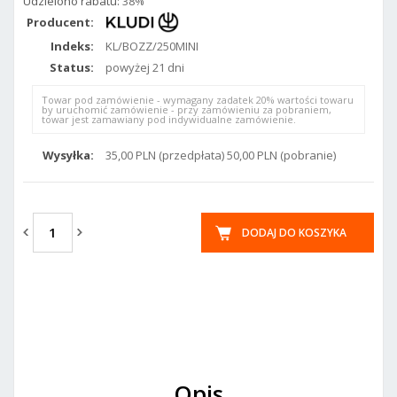
Udzielono rabatu:
38%
Producent:
Indeks:
KL/BOZZ/250MINI
Status:
powyżej 21 dni
Towar pod zamówienie - wymagany zadatek 20% wartości towaru
by uruchomić zamówienie - przy zamówieniu za pobraniem,
towar jest zamawiany pod indywidualne zamówienie.
Wysyłka:
35,00 PLN (przedpłata) 50,00 PLN (pobranie)
DODAJ DO KOSZYKA
Opis