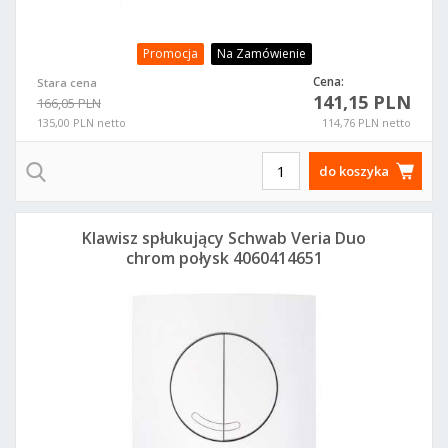
Promocja
Na Zamówienie
Cena:
Stara cena
141,15 PLN
166,05 PLN
135,00 PLN netto
114,76 PLN netto
do koszyka
Klawisz spłukujący Schwab Veria Duo
chrom połysk 4060414651