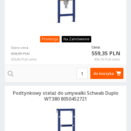
Promocja
Na Zamówienie
Cena:
Stara cena
559,35 PLN
658,05 PLN
535,00 PLN netto
454,76 PLN netto
do koszyka
Podtynkowy stelaż do umywalki Schwab Duplo
WT380 8050452721