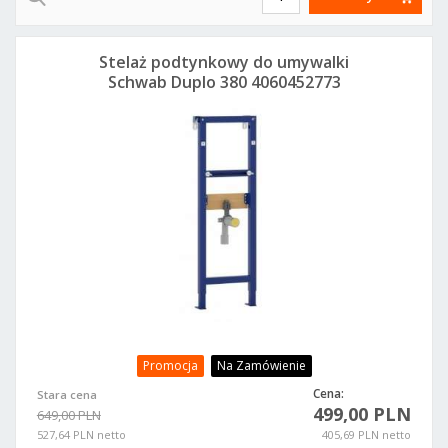
Stelaż podtynkowy do umywalki
Schwab Duplo 380 4060452773
Promocja
Na Zamówienie
Cena:
Stara cena
499,00 PLN
649,00 PLN
527,64 PLN netto
405,69 PLN netto