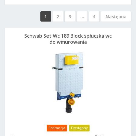
...
1
2
3
4
Następna
Schwab Set Wc 189 Block spłuczka wc
do wmurowania
Promocja
Dostępny