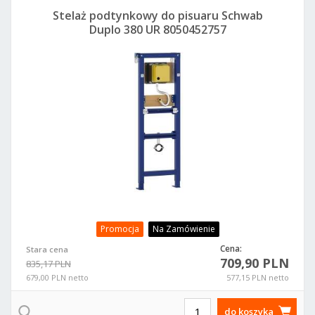
Stelaż podtynkowy do pisuaru Schwab
Duplo 380 UR 8050452757
Promocja
Na Zamówienie
Cena:
Stara cena
709,90 PLN
835,17 PLN
679,00 PLN netto
577,15 PLN netto
do koszyka