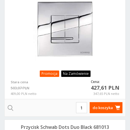
Promocja
Na Zamówienie
Cena:
Stara cena
427,61 PLN
503,07 PLN
409,00 PLN netto
347,65 PLN netto
do koszyka
Przycisk Schwab Dots Duo Black 681013