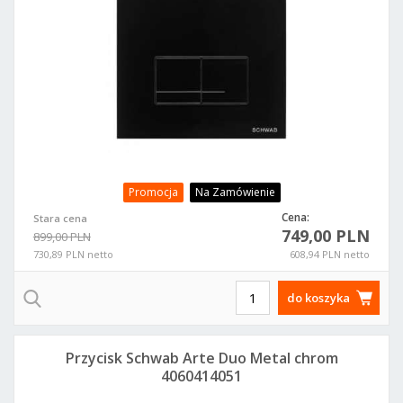
Promocja
Na Zamówienie
Cena:
Stara cena
749,00 PLN
899,00 PLN
730,89 PLN netto
608,94 PLN netto
do koszyka
Przycisk Schwab Arte Duo Metal chrom
4060414051