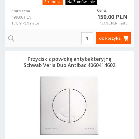
Promocja
Na Zamówienie
Cena:
Stara cena
150,00 PLN
199,00 PLN
161,79 PLN netto
121,95 PLN netto
do koszyka
Przycisk z powłoką antybakteryjną
Schwab Veria Duo Antibac 4060414602