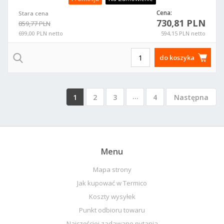
Cena:
Stara cena
730,81 PLN
859,77 PLN
699,00 PLN netto
594,15 PLN netto
do koszyka
...
1
2
3
4
Następna
Menu
Mapa strony
Jak kupować w Termico
Koszty wysyłek
Punkt odbioru towaru
Najczęściej zadawane pytania