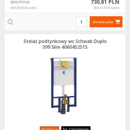
730,81 PLN
859,77 PLN
699,00 PLN netto
594,15 PLN netto
do koszyka
Stelaż podtynkowy wc Schwab Duplo
399 Slim 4060452515
Promocja
Na Zamówienie