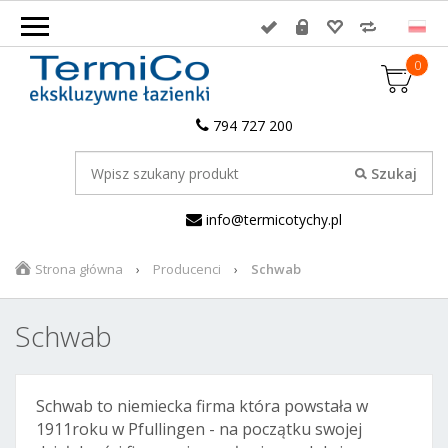
0
794 727 200
info@termicotychy.pl
Strona główna
Producenci
Schwab
Schwab
Schwab to niemiecka firma która powstała w
1911roku w Pfullingen - na początku swojej