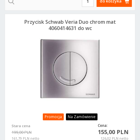
do koszyka
Przycisk Schwab Veria Duo chrom mat
4060414631 do wc
Promocja
Na Zamówienie
Cena:
Stara cena
155,00 PLN
199,00 PLN
161,79 PLN netto
126,02 PLN netto