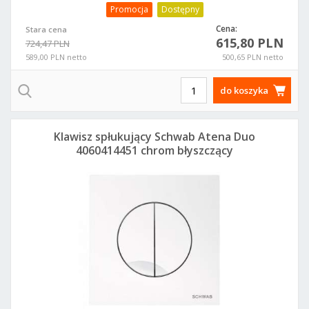
Promocja
Dostępny
Cena:
Stara cena
615,80 PLN
724,47 PLN
589,00 PLN netto
500,65 PLN netto
do koszyka
Klawisz spłukujący Schwab Atena Duo
4060414451 chrom błyszczący