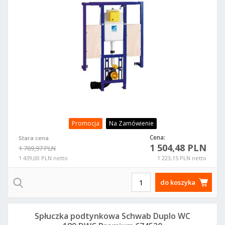
Promocja
Na Zamówienie
Cena:
Stara cena
1 504,48 PLN
1 769,97 PLN
1 439,00 PLN netto
1 223,15 PLN netto
do koszyka
Spłuczka podtynkowa Schwab Duplo WC