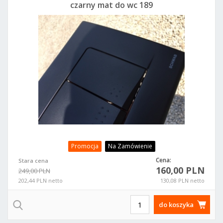
czarny mat do wc 189
Promocja
Na Zamówienie
Cena:
Stara cena
160,00 PLN
249,00 PLN
202,44 PLN netto
130,08 PLN netto
do koszyka