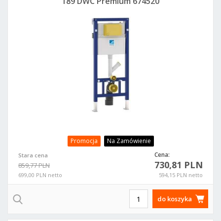
189 DWC Premium 674520
Promocja
Na Zamówienie
Cena:
Stara cena
730,81 PLN
859,77 PLN
699,00 PLN netto
594,15 PLN netto
do koszyka