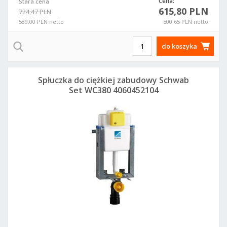
Cena:
Stara cena
615,80 PLN
724,47 PLN
589,00 PLN netto
500,65 PLN netto
do koszyka
Spłuczka do ciężkiej zabudowy Schwab
Set WC380 4060452104