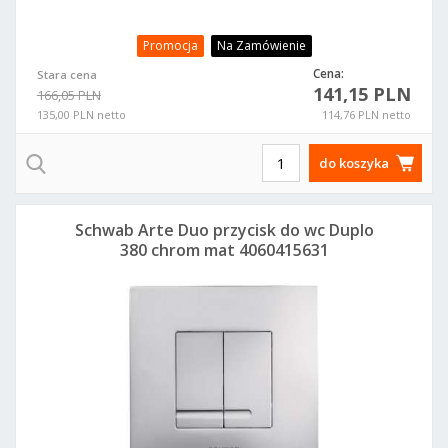
Promocja
Na Zamówienie
Cena:
Stara cena
141,15 PLN
166,05 PLN
135,00 PLN netto
114,76 PLN netto
do koszyka
Schwab Arte Duo przycisk do wc Duplo
380 chrom mat 4060415631