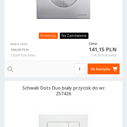
Promocja
Na Zamówienie
Cena:
Stara cena
141,15 PLN
166,05 PLN
135,00 PLN netto
114,76 PLN netto
do koszyka
Schwab Dots Duo biały przycisk do wc
257426