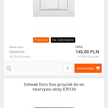
Promocja
Na Zamówienie
Cena:
Stara cena
145,00 PLN
199,00 PLN
161,79 PLN netto
117,89 PLN netto
do koszyka
Schwab Dots Duo przycisk do wc
tworzywo złoty 675130