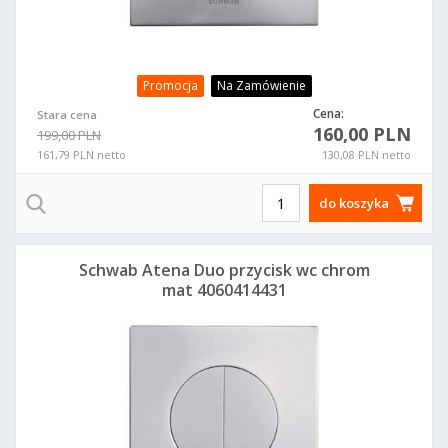
Promocja
Na Zamówienie
Cena:
Stara cena
160,00 PLN
199,00 PLN
161,79 PLN netto
130,08 PLN netto
do koszyka
Schwab Atena Duo przycisk wc chrom
mat 4060414431