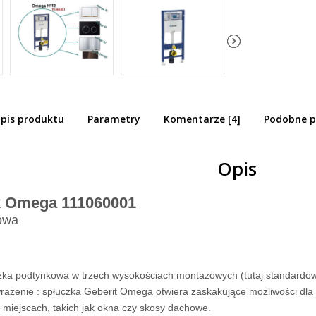
pis produktu
Parametry
Komentarze [4]
Podobne p
rit Omega spłuczka podtynkowa H112
060.00.1
Opis
x Omega 111060001
owa
ka podtynkowa w trzech wysokościach montażowych (tutaj standardowa 
 wrażenie : spłuczka Geberit Omega otwiera zaskakujące możliwości dla 
 miejscach, takich jak okna czy skosy dachowe.