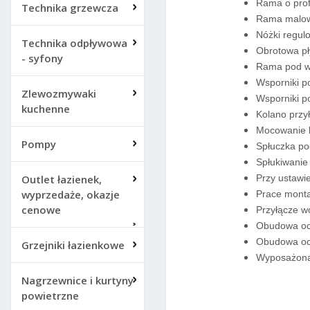
Rama o prof
Technika grzewcza
Rama malowa
Nóżki regul
Technika odpływowa
Obrotowa pł
- syfony
Rama pod ws
Wsporniki p
Zlewozmywaki
Wsporniki p
kuchenne
Kolano przy
Mocowanie k
Pompy
Spłuczka po
Spłukiwani
Outlet łazienek,
Przy ustawi
wyprzedaże, okazje
Prace monta
cenowe
Przyłącze wo
Obudowa och
Obudowa och
Grzejniki łazienkowe
Wyposażona 
Nagrzewnice i kurtyny
powietrzne