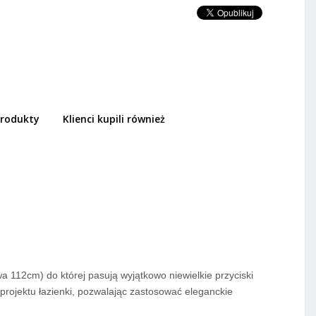
rodukty
Klienci kupili również
2 144,01 PLN
BRAK
112cm) do której pasują wyjątkowo niewielkie przyciski
projektu łazienki, pozwalając zastosować eleganckie