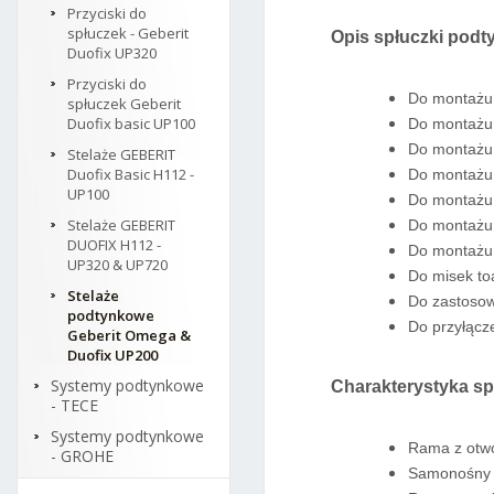
Przyciski do
spłuczek - Geberit
Opis spłuczki podt
Duofix UP320
Przyciski do
Do montażu 
spłuczek Geberit
Duofix basic UP100
Do montażu 
Do montażu 
Stelaże GEBERIT
Duofix Basic H112 -
Do montażu 
UP100
Do montażu 
Stelaże GEBERIT
Do montażu w
DUOFIX H112 -
Do montażu 
UP320 & UP720
Do misek to
Stelaże
Do zastosow
podtynkowe
Do przyłącz
Geberit Omega &
Duofix UP200
Systemy podtynkowe
Charakterystyka sp
- TECE
Systemy podtynkowe
Rama z otwo
- GROHE
Samonośny