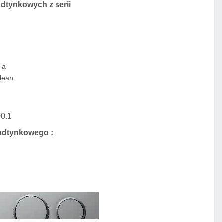
dtynkowych z serii
ia
Clean
0.1
podtynkowego :