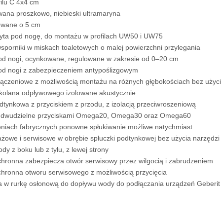
ilu C 4x4 cm
na proszkowo, niebieski ultramaryna
owane o 5 cm
yta pod nogę, do montażu w profilach UW50 i UW75
porniki w miskach toaletowych o malej powierzchni przylegania
od nogi, ocynkowane, regulowane w zakresie od 0–20 cm
od nogi z zabezpieczeniem antypoślizgowym
łączeniowe z możliwością montażu na różnych głębokościach bez użyci
olana odpływowego izolowane akustycznie
dtynkowa z przyciskiem z przodu, z izolacją przeciwroszeniową
e dwudzielne przyciskami Omega20, Omega30 oraz Omega60
eniach fabrycznych ponowne spłukiwanie możliwe natychmiast
żowe i serwisowe w obrębie spłuczki podtynkowej bez użycia narzędzi
dy z boku lub z tyłu, z lewej strony
ronna zabezpiecza otwór serwisowy przez wilgocią i zabrudzeniem
ronna otworu serwisowego z możliwością przycięcia
w rurkę osłonową do dopływu wody do podłączania urządzeń Geberi