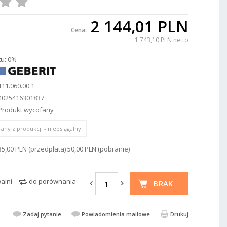
2 144,01 PLN
Cena:
1 743,10 PLN netto
u:
0%
111.060.00.1
4025416301837
Produkt wycofany
any z produkcji - nieosiągalny
35,00 PLN (przedpłata) 50,00 PLN (pobranie)
alni
do porównania
BRAK
Zadaj pytanie
Powiadomienia mailowe
Drukuj