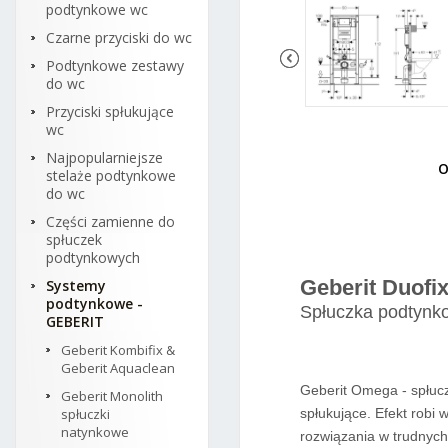
podtynkowe wc
Czarne przyciski do wc
Podtynkowe zestawy
do wc
Przyciski spłukujące
wc
Najpopularniejsze
O
stelaże podtynkowe
Gebe
do wc
111.
Części zamienne do
spłuczek
podtynkowych
Geberit Duofi
Systemy
podtynkowe -
Spłuczka podtynk
GEBERIT
Geberit Kombifix &
Geberit Aquaclean
Geberit Omega - spłucz
Geberit Monolith
spłuczki
spłukujące. Efekt robi
natynkowe
rozwiązania w trudnych