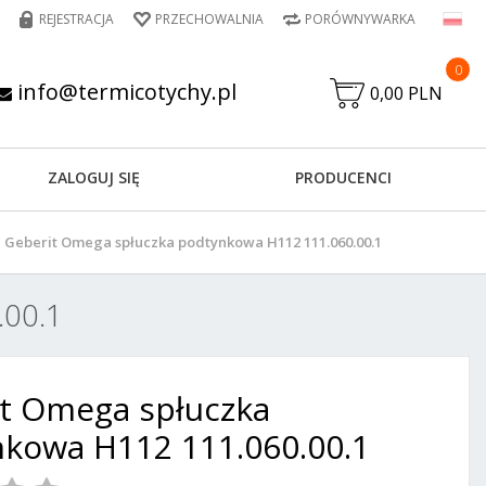
REJESTRACJA
PRZECHOWALNIA
PORÓWNYWARKA
0
info@termicotychy.pl
0,00 PLN
ZALOGUJ SIĘ
PRODUCENCI
Geberit Omega spłuczka podtynkowa H112 111.060.00.1
.00.1
t Omega spłuczka
kowa H112 111.060.00.1