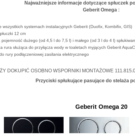
Najważniejsze informacje dotyczące spłuczek po
Geberit Omega :
 wszystkich systemach instalacyjnych Geberit (Duofix, Kombifix, GIS)
płuczki 12 cm
ojemność dużego (od 4,5 l do 7,5 l) i małego (od 3 l do 4 l) spłukiwan
a rura służąca do przyłącza wody w toaletach myjących Geberit Aqua
o rury podłączeniowej zasilania elektrycznego
ŻY DOKUPIĆ OSOBNO WSPORNIKI MONTAŻOWE 111.815.0
Przyciski spłukujące pasujące do stelaża 
Geberit Omega 20