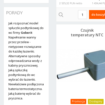
2 535,32 PLN netto
1 434,44 P
PORADY
do koszy
Jak rozpoznać model
spłuczki podtynkowej do
Czujnik
wc firmy
Geberit
temperatury NTC
Napełnianie wanny
do pomieszczenia
przez przelew -
VTS 1212050007
nietypowe rozwiązanie
do każdej łazienki.
Alternatywne sposoby
odprowadzania wody z
kabiny prysznicowej.
Jaką spłuczkę
podtynkową do wc
wybrać do łazienki.
Niewłaściwie podłączona
bateria termostatyczna.
Jaką baterię wybrać do
prysznica.
Promocja
Dostępny