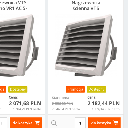
zewnica VTS
Nagrzewnica
no VR1 AC 5-
ścienna VTS
-4-0101-0446
Volcano VR2 AC 1-4-
0101-0447
cja
Dostępny
Promocja
Dostępny
Cena:
Cena:
Stara cena
2 071,68 PLN
2 182,44 PLN
2 886,00 PLN
o
1 684,29 PLN netto
2 346,34 PLN netto
1 774,34 PLN netto
do koszyka
do koszyka