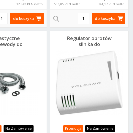
323,42 PLN netto
506,05 PLN netto
341,17 PLN netto
do koszyka
do koszyka
lastyczne
Regulator obrotów
zewody do
silnika do
dłaczenia
nagrzewnic Volcano
zewnicy VTS
VR EC 1-4-0101-0453
Na Zamówienie
Promocja
Na Zamówienie