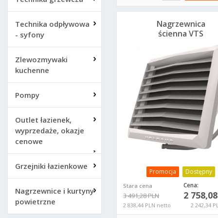
Nagrzewnica
Technika odpływowa
ścienna VTS
- syfony
Volcano VR2 EC 1-4-
0101-0443
Zlewozmywaki
kuchenne
Pompy
Outlet łazienek,
wyprzedaże, okazje
cenowe
Grzejniki łazienkowe
Promocja
Dostępny
Cena:
Stara cena
Nagrzewnice i kurtyny
2 758,0
3 491,28 PLN
powietrzne
2 838,44 PLN netto
2 242,34 P