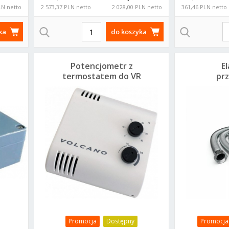
LN netto
2 573,37 PLN netto
2 028,00 PLN netto
361,46 PLN netto
ka
do koszyka
Potencjometr z
E
termostatem do VR
pr
EC 1-4-0101-0473
po
nagr
Promocja
Dostępny
Promocja