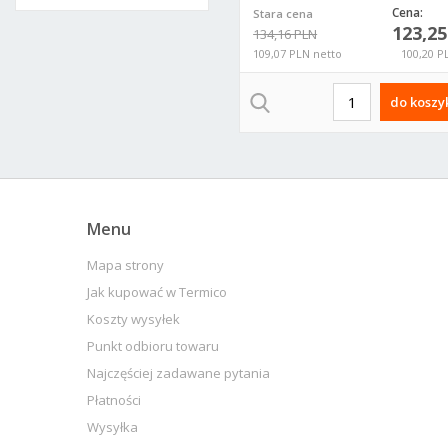
Cena:
Stara cena
123,2
134,16 PLN
109,07 PLN netto
100,20 P
do koszy
Menu
Mapa strony
Jak kupować w Termico
Koszty wysyłek
Punkt odbioru towaru
Najczęściej zadawane pytania
Płatności
Wysyłka