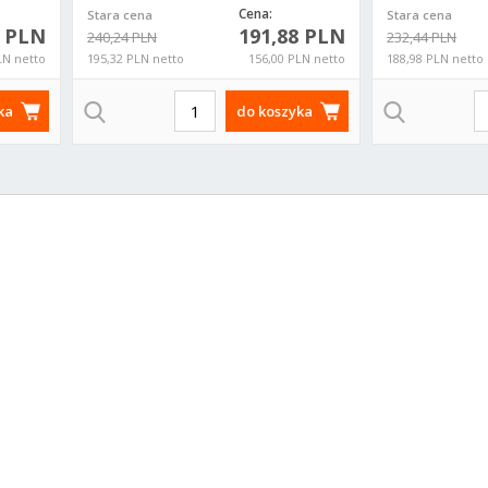
Cena:
Stara cena
Stara cena
5 PLN
191,88 PLN
240,24 PLN
232,44 PLN
LN netto
195,32 PLN netto
156,00 PLN netto
188,98 PLN netto
ka
do koszyka