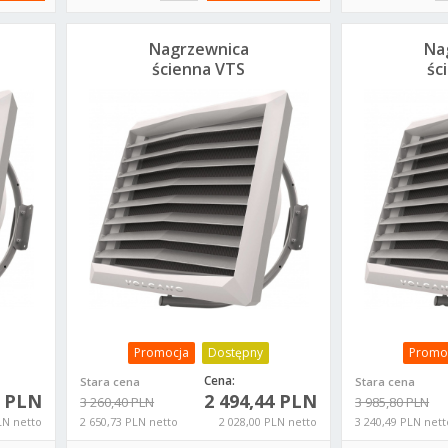
Nagrzewnica
Na
ścienna VTS
śc
Volcano VR3 AC 13-
Volca
75kW 1-4-0101-0448
75kW 1
Promocja
Dostępny
Promo
Cena:
Stara cena
Stara cena
8 PLN
2 494,44 PLN
3 260,40 PLN
3 985,80 PLN
LN netto
2 650,73 PLN netto
2 028,00 PLN netto
3 240,49 PLN nett