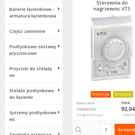
Sterownia do
nagrzewnic VTS
Baterie łazienkowe -
Volcano AC 1-4-
armatura łazienkowa
0101-0438
Części zamienne
Podtynkowe zestawy
prysznicowe
Przyciski do stelaży
wc
Stelaże podtynkowe
Promocja
Dostępny
do łazienki
Cena:
Stara cena
92,0
138,84 PLN
Systemy podtynkowe
112,88 PLN netto
74,83 P
wc
do koszy
Technika grzewcza