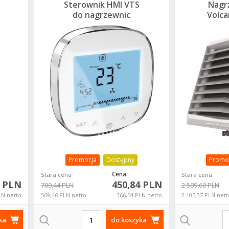
Sterownik HMI VTS
Nagr
do nagrzewnic
Volca
Volcano VR EC 1-4-
30kW 1
2801-0157
Promocja
Dostępny
Promo
Cena:
Stara cena
Stara cena
4 PLN
450,84 PLN
700,44 PLN
2 589,60 PLN
LN netto
569,46 PLN netto
366,54 PLN netto
2 105,37 PLN nett
ka
do koszyka