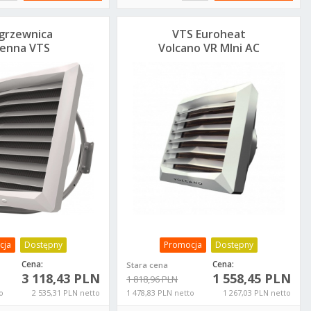
grzewnica
VTS Euroheat
ienna VTS
Volcano VR MIni AC
no VR3 EC 13-
nagrzewnica 3-
-4-0101-0444
20kW 1-4-0101-0445
cja
Dostępny
Promocja
Dostępny
Cena:
Cena:
Stara cena
3 118,43 PLN
1 558,45 PLN
1 818,96 PLN
o
2 535,31 PLN netto
1 478,83 PLN netto
1 267,03 PLN netto