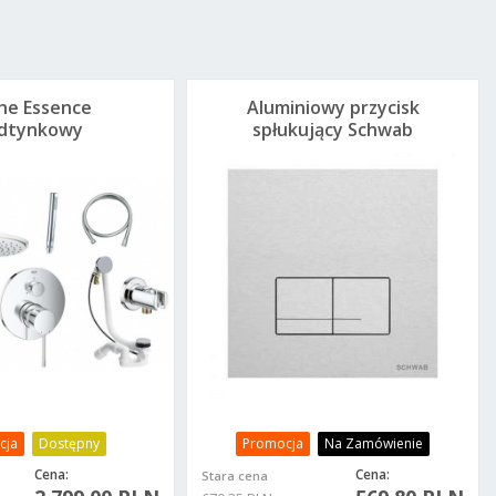
he Essence
Aluminiowy przycisk
dtynkowy
spłukujący Schwab
plet do 3
Arte Duo Alu
biorników
cja
Dostępny
Promocja
Na Zamówienie
Cena:
Cena:
Stara cena