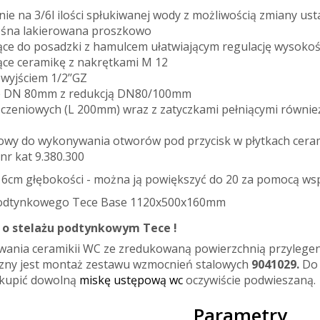
ie na 3/6l ilości spłukiwanej wody z możliwością zmiany ustaw
ośna lakierowana proszkowo
jące do posadzki z hamulcem ułatwiającym regulację wysoko
jące ceramikę z nakrętkami M 12
 wyjściem 1/2’’GZ
e DN 80mm z redukcją DN80/100mm
łączeniowych (L 200mm) wraz z zatyczkami pełniącymi równi
nowy do wykonywania otworów pod przycisk w płytkach cera
nr kat 9.380.300
 16cm głębokości - można ją powiększyć do 20 za pomocą 
 podtynkowego Tece Base 1120x500x160mm
 o stelażu podtynkowym Tece !
ania ceramikii WC ze zredukowaną powierzchnią przylegen
eczny jest montaż zestawu wzmocnień stalowych
9041029.
Do
kupić dowolną
miskę ustępową wc
oczywiście podwieszaną.
Parametry