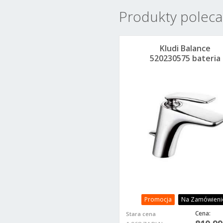
Produkty polec
Kludi Balance
520230575 bateria
umywalkowa
Promocja
Na Zamówieni
Cena:
Stara cena