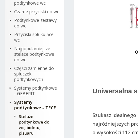
podtynkowe wc
Czarne przyciski do wc
Podtynkowe zestawy
do wc
Przyciski spłukujące
wc
Najpopularniejsze
O
stelaże podtynkowe
Tece
do wc
Części zamienne do
spłuczek
podtynkowych
Systemy podtynkowe
Uniwersalna 
- GEBERIT
Systemy
podtynkowe - TECE
Szukasz idealnego
Stelaże
podtynkowe do
najróżniejszych pr
wc, bidetu,
o wysokości 112 cm
pisuaru