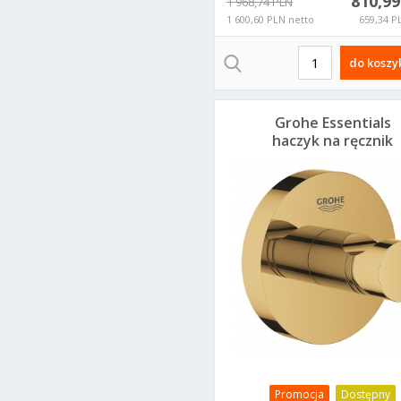
810,9
1 968,74 PLN
1 600,60 PLN netto
659,34 P
do koszy
Grohe Essentials
haczyk na ręcznik
cool sunrise
40364GL1
Promocja
Dostępny