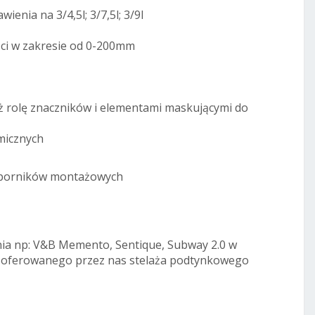
ienia na 3/4,5l; 3/7,5l; 3/9l
ści w zakresie od 0-200mm
eż rolę znaczników i elementami maskującymi do
micznych
wsporników montażowych
ia np: V&B Memento, Sentique, Subway 2.0 w
 oferowanego przez nas stelaża podtynkowego