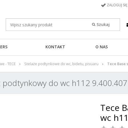
ZALOGUJ SIĘ
LERS
KONTAKT
O NAS
we - TECE
Stelaże podtynkowe do wc, bidetu, pisuaru
Tece Base s
ż podtynkowy do wc h112 9.400.407
Tece B
wc h11