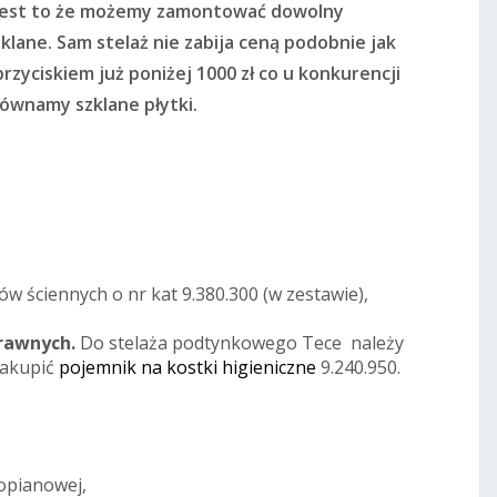
est to że możemy zamontować dowolny
lane. Sam stelaż nie zabija ceną podobnie jak
zyciskiem już poniżej 1000 zł co u konkurencji
równamy szklane płytki.
 ściennych o nr kat 9.380.300 (w zestawie),
prawnych.
Do stelaża podtynkowego Tece należy
zakupić
pojemnik na kostki higieniczne
9.240.950.
opianowej,