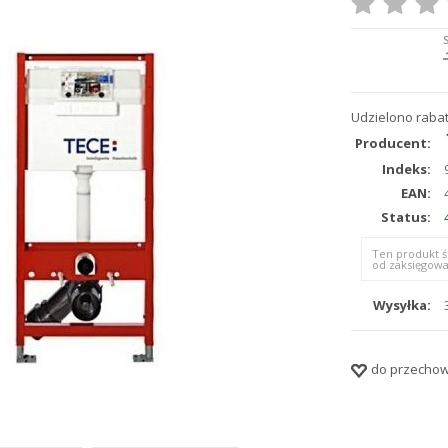
Udzielono rabat
Producent:
Indeks:
EAN:
Status:
Ten produkt ś
od zaksięgowa
Wysyłka:
do przechow