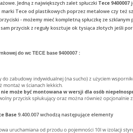
żowe. Jedną z największych zalet spłuczki
Tece 9400007
j
y
marki Tece od plastikowych poprzez metalowe czy też szk
przyciski - możemy mieć kompletną spłuczkę ze szklanym pr
sam przycisk z reguły kosztuje ok tysiąca złotych jeśli po
ynkowej do wc TECE base 9400007 :
 do zabudowy indywidualnej (na sucho) z użyciem wsporników
ż montaż w ścianach lekkich.
nie może być montowana w wersji dla osób niepełnos
olny przycisk spłukujący oraz można również opcjonalnie 
ce Base
9.400.007 wchodzą następujące elementy
owa uruchamiana od przodu o pojemności 10l w izolacji styr