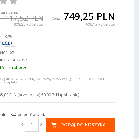
749,25 PLN
Stara cena:
1 117,52 PLN
Cena:
908,55 PLN netto
609,15 PLN netto
u:
32%
9400407
4027255022867
4-5 dni robocze
ciągamy na nasz magazyn wysyłkowy w ciągu 4-5 dni roboczych
nia wpłaty
35,00 PLN (przedpłata) 50,00 PLN (pobranie)
alni
do porównania
DODAJ DO KOSZYKA