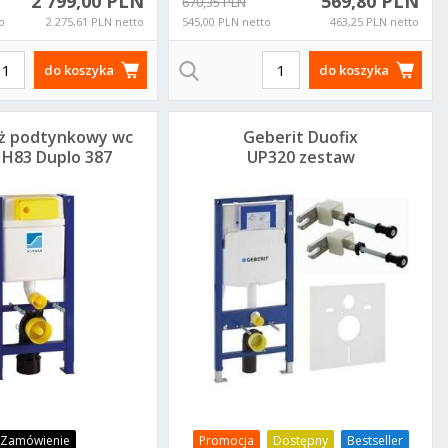
2 799,00 PLN
569,80 PLN
670,35 PLN
o
2 275,61 PLN netto
545,00 PLN netto
463,25 PLN netto
do koszyka
do koszyka
laż podtynkowy wc
Geberit Duofix
H83 Duplo 387
UP320 zestaw
60453003
podtynkowy wc
111320005K
 Zamówienie
Promocja
Dostępny
Bestseller