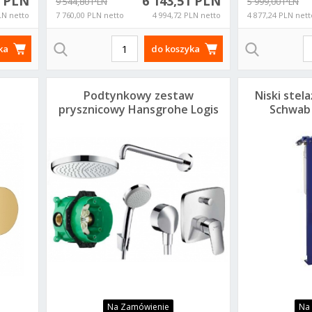
9 PLN
6 143,51 PLN
9 544,80 PLN
5 999,00 PLN
LN netto
7 760,00 PLN netto
4 994,72 PLN netto
4 877,24 PLN nett
ka
do koszyka
Podtynkowy zestaw
Niski ste
prysznicowy Hansgrohe Logis
Schwab 
220
40
Na Zamówienie
Na