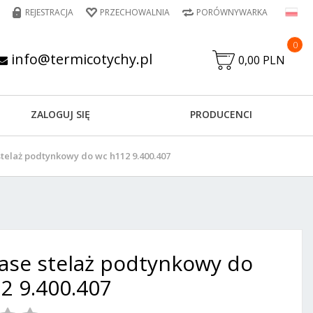
REJESTRACJA
PRZECHOWALNIA
PORÓWNYWARKA
0
info@termicotychy.pl
0,00 PLN
ZALOGUJ SIĘ
PRODUCENCI
telaż podtynkowy do wc h112 9.400.407
ase stelaż podtynkowy do
2 9.400.407