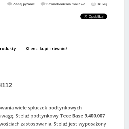
Zadaj pytanie
Powiadomienia mailowe
Drukuj
rodukty
Klienci kupili również
749,25 PLN
00.407
1 117,52 PLN
DODAJ DO KOSZYKA
H112
owania wiele spłuczek podtynkowych
ą uwagę. Stelaż podtynkowy
Tece Base 9.400.007
iwościach zastosowania. Stelaż jest wyposażony