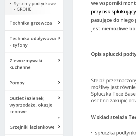
we wsporniki monta
Systemy podtynkowe
- GROHE
przycisk spłukując
pasujące do niego 
Technika grzewcza
jest niemożliwe bo 
Technika odpływowa
- syfony
Opis spłuczki podt
Zlewozmywaki
kuchenne
Stelaż przeznaczony
Pompy
możliwy jest równie
Spłuczka Tece Base
Outlet łazienek,
osobno zakupić dow
wyprzedaże, okazje
cenowe
W skład stelaża
Te
Grzejniki łazienkowe
• spłuczka podtynk