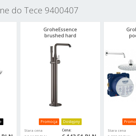
ane do Tece 9400407
GroheEssence
Gro
brushed hard
po
graphite bateria
kom
wannowa
od
wolnostojąca
23491AL1
e
Promocja
Dostępny
Promo
Cena:
Stara cena
Stara cena