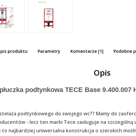
pis produktu
Parametry
Komentarze [1]
Podobne p
 Base stelaż podtynkowy do wc h112 9.4
Opis
spłuczka podtynkowa TECE Base 9.400.007 
 stelaża podtynkowego do swojego wc?? Mamy do zaofer
oducentów - lecz ten marki Tece zasługuje na szczególn
 to najbardziej uniwersalna konstrukcja o szerokich możl