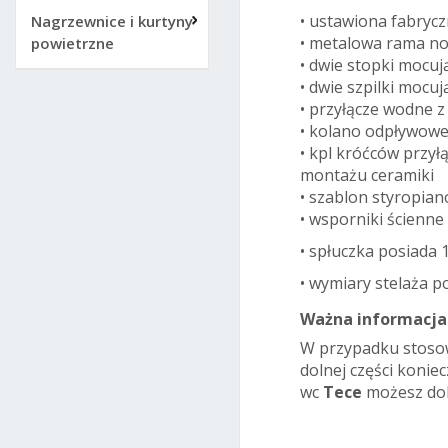
• ustawiona fabryczn
Nagrzewnice i kurtyny
• metalowa rama n
powietrzne
• dwie stopki mocu
• dwie szpilki mocu
• przyłącze wodne z
• kolano odpływow
• kpl króćców przy
montażu ceramiki
• szablon styropia
• wsporniki ścienne 
• spłuczka posiada
• wymiary stelaża
Ważna informacja
W przypadku stosow
dolnej części koni
wc
Tece
możesz do