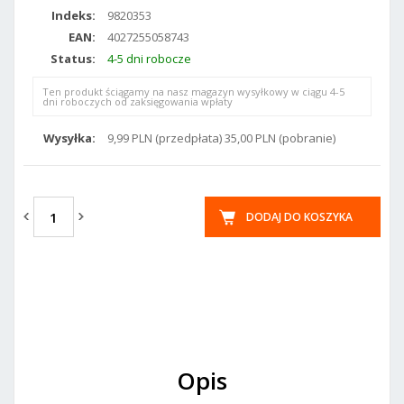
Indeks:
9820353
EAN:
4027255058743
Status:
4-5 dni robocze
Ten produkt ściągamy na nasz magazyn wysyłkowy w ciągu 4-5
dni roboczych od zaksięgowania wpłaty
Wysyłka:
9,99 PLN (przedpłata) 35,00 PLN (pobranie)
DODAJ DO KOSZYKA
Opis