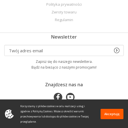
Polityka prywatności
Zwroty towaru
Regulamin
Newsletter
Zapisz się do naszego newslettera.
Bądź na bieżąco z naszymi promocjami!
Znajdzesz nas na
Korzystamy z plików cookies w celu realizacji usług i
zgodnie z Polityką Cookies. Możesz określić warunki
Akceptuję
przechowywania lub dostępu do plików cookies w Twojej
przeglądarce.