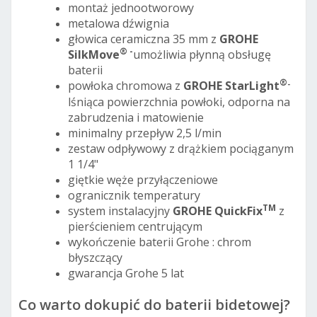
montaż jednootworowy
metalowa dźwignia
głowica ceramiczna 35 mm z
GROHE
® -
SilkMove
umożliwia płynną obsługę
baterii
®
powłoka chromowa z
GROHE StarLight
-
lśniąca powierzchnia powłoki, odporna na
zabrudzenia i matowienie
minimalny przepływ 2,5 l/min
zestaw odpływowy z drążkiem pociąganym
1 1/4"
giętkie węże przyłączeniowe
ogranicznik temperatury
TM
system instalacyjny
GROHE QuickFix
z
pierścieniem centrującym
wykończenie baterii Grohe : chrom
błyszczący
gwarancja Grohe 5 lat
Co warto dokupić do baterii bidetowej?