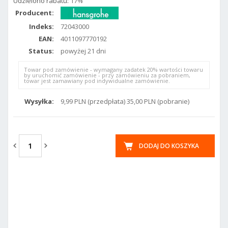
Udzielono rabatu:
17%
Producent:
Indeks:
72043000
EAN:
4011097770192
Status:
powyżej 21 dni
Towar pod zamówienie - wymagany zadatek 20% wartości towaru
by uruchomić zamówienie - przy zamówieniu za pobraniem,
towar jest zamawiany pod indywidualne zamówienie.
Wysyłka:
9,99 PLN (przedpłata) 35,00 PLN (pobranie)
DODAJ DO KOSZYKA