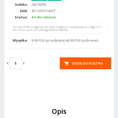
Indeks:
28276000
EAN:
4011097314037
Status:
4-5 dni robocze
Ten produkt ściągamy na nasz magazyn wysyłkowy w ciągu 4-5
dni roboczych od zaksięgowania wpłaty
Wysyłka:
9,99 PLN (przedpłata) 40,00 PLN (pobranie)
DODAJ DO KOSZYKA
Opis