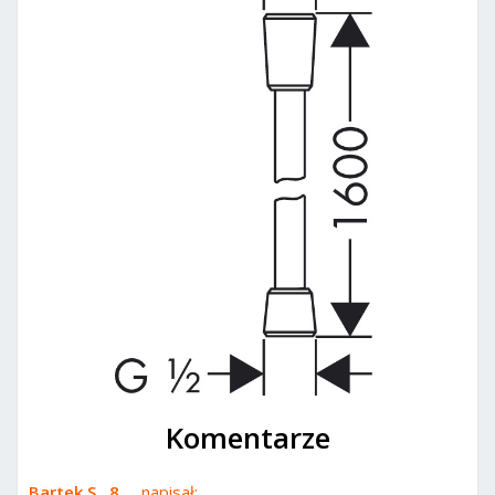
Komentarze
Bartek S...8....
napisał: