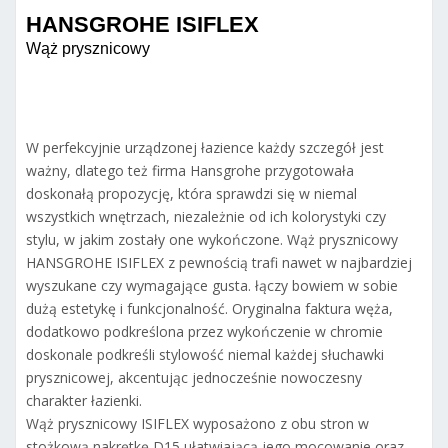
HANSGROHE ISIFLEX
Wąż prysznicowy
W perfekcyjnie urządzonej łazience każdy szczegół jest
ważny, dlatego też firma Hansgrohe przygotowała
doskonałą propozycję, która sprawdzi się w niemal
wszystkich wnętrzach, niezależnie od ich kolorystyki czy
stylu, w jakim zostały one wykończone. Wąż prysznicowy
HANSGROHE ISIFLEX z pewnością trafi nawet w najbardziej
wyszukane czy wymagające gusta. łączy bowiem w sobie
dużą estetykę i funkcjonalność. Oryginalna faktura węża,
dodatkowo podkreślona przez wykończenie w chromie
doskonale podkreśli stylowość niemal każdej słuchawki
prysznicowej, akcentując jednocześnie nowoczesny
charakter łazienki.
Wąż prysznicowy ISIFLEX wyposażono z obu stron w
stożkową nakrętkę D15 ułatwiającą jego mocowanie oraz