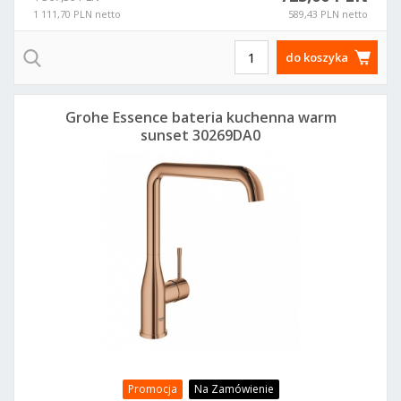
1 111,70 PLN netto
589,43 PLN netto
do koszyka
Grohe Essence bateria kuchenna warm
sunset 30269DA0
Promocja
Na Zamówienie