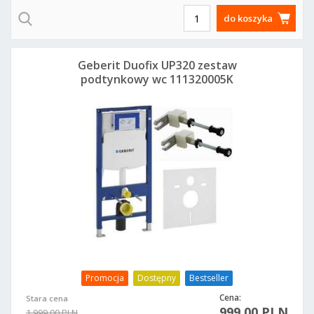
do koszyka
Geberit Duofix UP320 zestaw
podtynkowy wc 111320005K
Promocja
Dostępny
Bestseller
Cena:
Stara cena
999,00 PLN
1 999,00 PLN