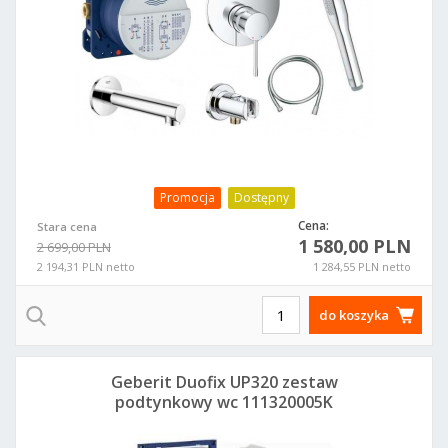
Promocja
Dostępny
Cena:
Stara cena
1 580,00 PLN
2 699,00 PLN
2 194,31 PLN netto
1 284,55 PLN netto
do koszyka
Geberit Duofix UP320 zestaw
podtynkowy wc 111320005K