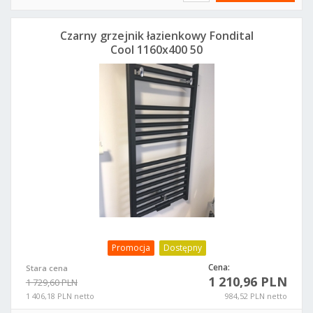
Czarny grzejnik łazienkowy Fondital
Cool 1160x400 50
Promocja
Dostępny
Cena:
Stara cena
1 210,96 PLN
1 729,60 PLN
1 406,18 PLN netto
984,52 PLN netto