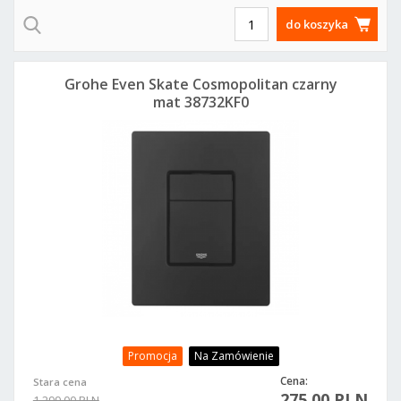
do koszyka
Grohe Even Skate Cosmopolitan czarny
mat 38732KF0
Promocja
Na Zamówienie
Cena:
Stara cena
275,00 PLN
1 299,00 PLN