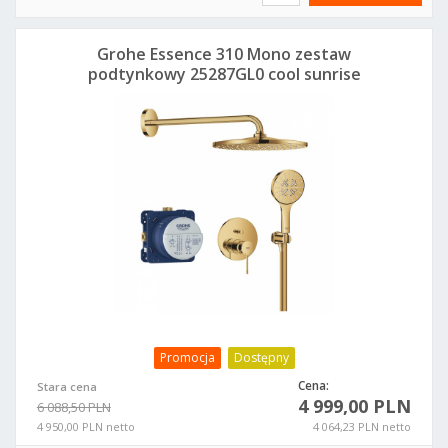
Grohe Essence 310 Mono zestaw
podtynkowy 25287GL0 cool sunrise
Promocja
Dostępny
Cena:
Stara cena
4 999,00 PLN
6 088,50 PLN
4 950,00 PLN netto
4 064,23 PLN netto