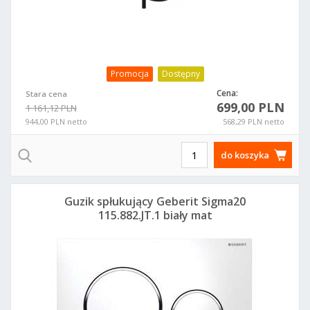
Promocja
Dostępny
Cena:
Stara cena
699,00 PLN
1 161,12 PLN
944,00 PLN netto
568,29 PLN netto
do koszyka
Guzik spłukujący Geberit Sigma20
115.882.JT.1 biały mat