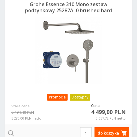
Grohe Essence 310 Mono zestaw
podtynkowy 25287AL0 brushed hard
graphite
Promocja
Dostępny
Cena:
Stara cena
4 499,00 PLN
6 494,40 PLN
5 280,00 PLN netto
3 657,72 PLN netto
do koszyka