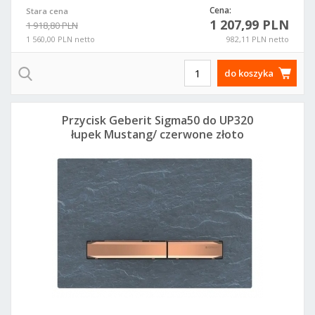
Cena:
Stara cena
1 207,99 PLN
1 918,80 PLN
1 560,00 PLN netto
982,11 PLN netto
do koszyka
Przycisk Geberit Sigma50 do UP320
łupek Mustang/ czerwone złoto
115.670.JM.2