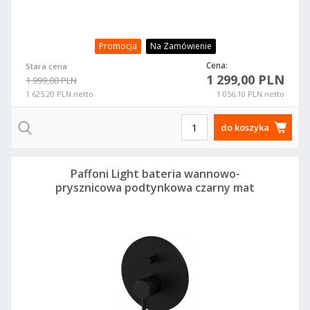
Promocja
Na Zamówienie
Cena:
Stara cena
1 299,00 PLN
1 999,00 PLN
1 625,20 PLN netto
1 056,10 PLN netto
do koszyka
Paffoni Light bateria wannowo-
prysznicowa podtynkowa czarny mat
LIG015NO