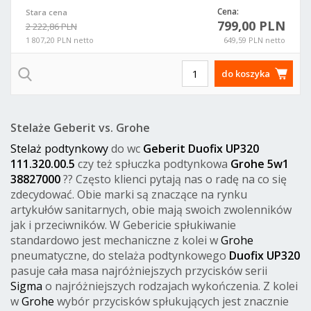
Cena:
Stara cena
799,00 PLN
2 222,86 PLN
1 807,20 PLN netto
649,59 PLN netto
do koszyka
Stelaże Geberit vs. Grohe
Stelaż podtynkowy
do wc
Geberit Duofix
UP320
111.320.00.5
czy też spłuczka podtynkowa
Grohe 5w1
38827000
?? Często klienci pytają nas o radę na co się
zdecydować. Obie marki są znaczące na rynku
artykułów sanitarnych, obie mają swoich zwolenników
jak i przeciwników. W Gebericie spłukiwanie
standardowo jest mechaniczne z kolei w
Grohe
pneumatyczne, do stelaża podtynkowego
Duofix UP320
pasuje cała masa najróżniejszych przycisków serii
Sigma
o najróżniejszych rodzajach wykończenia. Z kolei
w
Grohe
wybór przycisków spłukujących jest znacznie