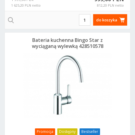
1 625,20 PLN netto
812,20 PLN netto
do koszyka
Bateria kuchenna Bingo Star z
wyciąganą wylewką 428510578
Promocja
Dostępny
Bestseller