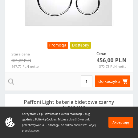
Promocja
Dostępny
Cena:
Stara cena
456,00 PLN
821,27 PLN
667,70 PLN netto
370,73 PLN netto
do koszyka
Paffoni Light bateria bidetowa czarny
mat LIG131NO
Korzystamy z plików cookies w celu realizacji usług i
zgodnie z Polityką Cookies. Możesz określić warunki
Akceptuję
przechowywania lub dostępu do plików cookies w Twojej
przeglądarce.