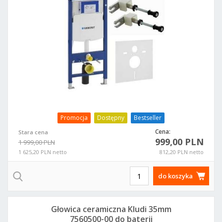
Promocja
Dostępny
Bestseller
Cena:
Stara cena
999,00 PLN
1 999,00 PLN
1 625,20 PLN netto
812,20 PLN netto
do koszyka
Głowica ceramiczna Kludi 35mm
7560500-00 do baterii