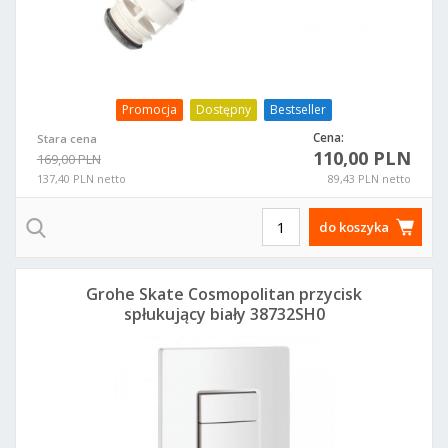
Promocja
Dostępny
Bestseller
Cena:
Stara cena
110,00 PLN
169,00 PLN
137,40 PLN netto
89,43 PLN netto
do koszyka
Grohe Skate Cosmopolitan przycisk
spłukujący biały 38732SH0