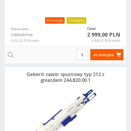
Promocja
Dostępny
Cena:
Stara cena
2 999,00 PLN
3 999,00 PLN
3 251,22 PLN netto
2 438,21 PLN netto
do koszyka
Geberit zawór spustowy typ 212 z
gniazdem 244.820.00.1