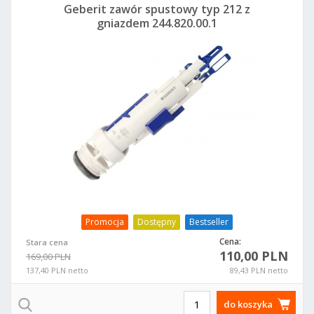
Geberit zawór spustowy typ 212 z
gniazdem 244.820.00.1
Promocja
Dostępny
Bestseller
Cena:
Stara cena
110,00 PLN
169,00 PLN
137,40 PLN netto
89,43 PLN netto
do koszyka