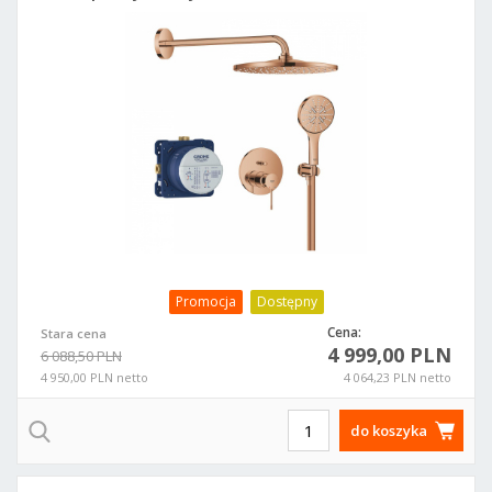
Promocja
Dostępny
Cena:
Stara cena
4 999,00 PLN
6 088,50 PLN
4 950,00 PLN netto
4 064,23 PLN netto
do koszyka