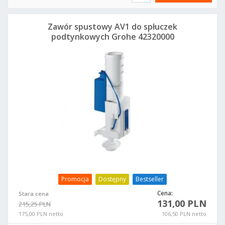
Zawór spustowy AV1 do spłuczek
podtynkowych Grohe 42320000
Promocja
Dostępny
Bestseller
Cena:
Stara cena
131,00 PLN
215,25 PLN
175,00 PLN netto
106,50 PLN netto