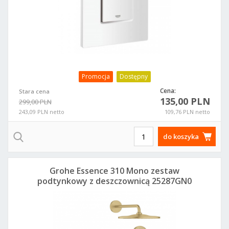
Promocja
Dostępny
Cena:
Stara cena
135,00 PLN
299,00 PLN
243,09 PLN netto
109,76 PLN netto
do koszyka
Grohe Essence 310 Mono zestaw
podtynkowy z deszczownicą 25287GN0
brushed cool sunrise