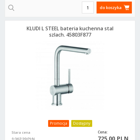
do koszyka
KLUDI L STEEL bateria kuchenna stal
szlach. 45803F877
Promocja
Dostępny
Cena:
Stara cena
725,00 PLN
1 367,39 PLN