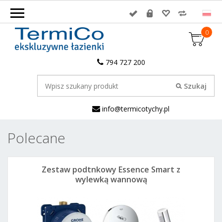
0
794 727 200
info@termicotychy.pl
Polecane
Zestaw podtnkowy Essence Smart z
wylewką wannową