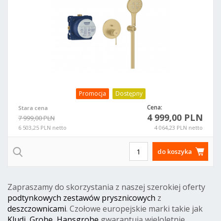
Promocja
Dostępny
Cena:
Stara cena
4 999,00 PLN
7 999,00 PLN
6 503,25 PLN netto
4 064,23 PLN netto
do koszyka
Zapraszamy do skorzystania z naszej szerokiej oferty
podtynkowych zestawów prysznicowych
z
deszczownicami
. Czołowe europejskie marki takie jak
Kludi
,
Grohe
,
Hansgrohe
gwarantują wieloletnie