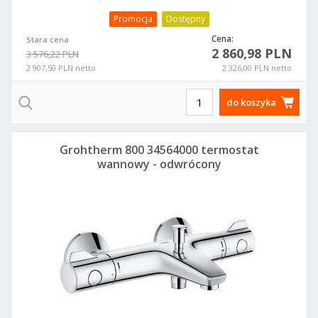
Promocja
Dostępny
Cena:
Stara cena
2 860,98 PLN
3 576,22 PLN
2 907,50 PLN netto
2 326,00 PLN netto
do koszyka
Grohtherm 800 34564000 termostat
wannowy - odwrócony