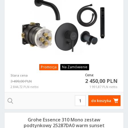
Promocja
Na Zamówienie
Cena:
Stara cena
2 450,00 PLN
3 499,00 PLN
2 844,72 PLN netto
1 991,87 PLN netto
do koszyka
Grohe Essence 310 Mono zestaw
podtynkowy 25287DA0 warm sunset