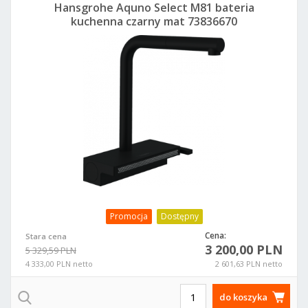
Hansgrohe Aquno Select M81 bateria
kuchenna czarny mat 73836670
Promocja
Dostępny
Cena:
Stara cena
3 200,00 PLN
5 329,59 PLN
4 333,00 PLN netto
2 601,63 PLN netto
do koszyka