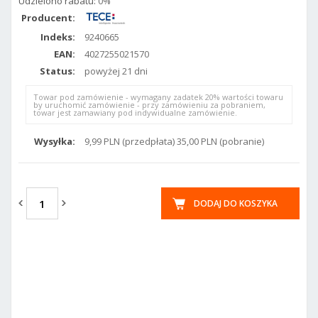
Udzielono rabatu:
0%
Producent:
Indeks:
9240665
EAN:
4027255021570
Status:
powyżej 21 dni
Towar pod zamówienie - wymagany zadatek 20% wartości towaru
by uruchomić zamówienie - przy zamówieniu za pobraniem,
towar jest zamawiany pod indywidualne zamówienie.
Wysyłka:
9,99 PLN (przedpłata) 35,00 PLN (pobranie)
DODAJ DO KOSZYKA