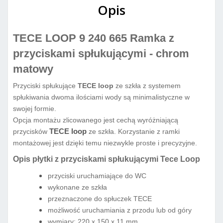
Opis
TECE LOOP 9 240 665
Ramka z
przyciskami spłukującymi - chrom
matowy
Przyciski spłukujące
TECE loop
ze szkła z systemem
spłukiwania dwoma ilościami wody są minimalistyczne w
swojej formie.
Opcja montażu zlicowanego jest cechą wyróżniającą
TECE loop
przycisków
ze szkła. Korzystanie z ramki
montażowej jest dzięki temu niezwykle proste i precyzyjne.
Opis płytki z przyciskami spłukującymi Tece Loop
przyciski uruchamiające do WC
wykonane ze szkła
przeznaczone do spłuczek TECE
możliwość uruchamiania z przodu lub od góry
wymiary: 220 x 150 x 11 mm